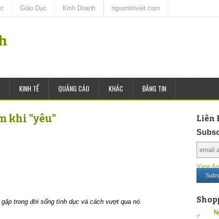
ức
Giáo Dục
Kinh Doanh
nguontinviet.com
nh
KINH TẾ
QUẢNG CÁO
KHÁC
ĐĂNG TIN
 khi "yêu"
Liên 
Subsc
View Ar
Shop
gặp trong đời sống tình dục và cách vượt qua nó.
N