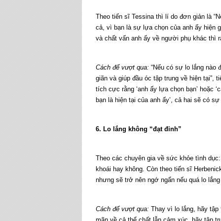
Theo tiến sĩ Tessina thì lí do đơn giản là “
cả, vì bạn là sự lựa chọn của anh ấy hiện g
và chất vấn anh ấy về người phụ khác thì 
Cách để vượt qua:
“Nếu có sự lo lắng nào đó
giãn và giúp đầu óc tập trung về hiện tại”,
tích cực rằng ‘anh ấy lựa chọn bạn’ hoặc ‘
bạn là hiện tại của anh ấy’, cả hai sẽ có s
6. Lo lắng không “đạt đỉnh”
Theo các chuyên gia về sức khỏe tình dục:
khoái hay không. Còn theo tiến sĩ Herbenic
nhưng sẽ trở nên ngớ ngẩn nếu quá lo lắng 
Cách để vượt qua:
Thay vì lo lắng, hãy tập
mãn về cả thể chất lẫn cảm xúc, hãy tập t