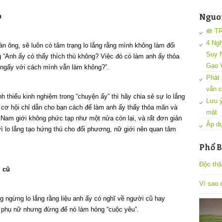
n
Nguon
🪷 T
4 Ngh
n ông, sẽ luôn có tâm trạng lo lắng rằng mình không làm đối
Suy N
 “Anh ấy có thấy thích thú không? Việc đó có làm anh ấy thỏa
Gạo 
ngấy với cách mình vẫn làm không?”.
Phát 
vẫn c
h thiếu kinh nghiệm trong “chuyện ấy” thì hãy chia sẻ sự lo lắng
Lưu ý
ó cơ hội chỉ dẫn cho bạn cách để làm anh ấy thấy thỏa mãn và
mặt
 Nam giới không phức tạp như một nửa còn lại, và rất đơn giản
Áp dụ
ì lo lắng tạo hứng thú cho đối phương, nữ giới nên quan tâm
Phổ B
Độc thâ
i cũ
Vì sao đ
g ngừng lo lắng rằng liệu anh ấy có nghĩ về người cũ hay
u phụ nữ nhưng đừng để nó làm hỏng “cuộc yêu”.