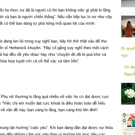
Nếu họ thực sự đã là người cũ thì bạn không việc gì phải lo lắng
iờ và bạn là người chiến thắng”. Nếu vẫn tiếp tục lo sợ như vậy
rất có thể bạn đang tự phá hỏng mối quan hệ của mình.
 đang len lỏi trong suy nghĩ bạn, hãy hít thở thật sâu để thư
 tiến sĩ Herbenick khuyên. “Hãy cố gắng suy nghĩ theo một cách
Bí quyế
cả hai đều rất yêu nhau’ hay như ‘chuyện đó đã là quá khứ và
ngủ
ự hòa hợp tuyệt vời cả về thể xác và tâm hồn”.
Vẻ đẹ
Nguyễ
 Phụ nữ thường lo lắng quá nhiều về việc họ có đạt được cực
k “Việc chị em muốn đạt cực khoái là điều hoàn toàn dễ hiểu
về vấn đề này, bạn càng lo lắng, bạn càng khó lên đỉnh”.
 trung tận hưởng “cuộc yêu”. Khi bạn đang dần đạt được sự thỏa
rung đến những cảm xúc này thay vì hướng tới mục tiêu cực