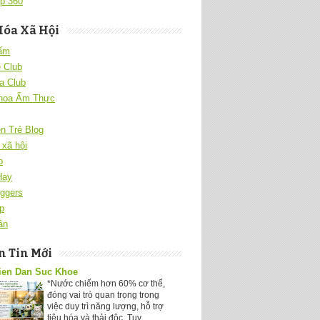
p 360
Hóa Xã Hội
 ấm
 Club
a Club
hoa Ẩm Thực
ên Trẻ Blog
xã hội
o
Hay
ggers
p
ân
 Tin Mới
ien Dan Suc Khoe
*Nước chiếm hơn 60% cơ thể,
đóng vai trò quan trọng trong
việc duy trì năng lượng, hỗ trợ
tiêu hóa và thải độc. Tuy