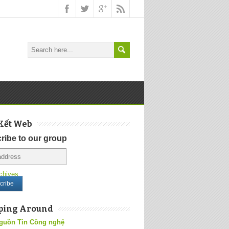
Kết Web
ribe to our group
chives
ping Around
guồn Tin Công nghệ