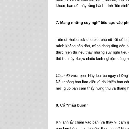
khoái, bạn sẽ thấy rằng hành trình “lên đỉn
7. Mang những suy nghĩ tiêu cực vào p
Tiến sĩ Herbenick cho biết phụ nữ rất dễ b
mình không hấp dẫn, mình đang tăng cân ho
thực hiện thì nếu thay những suy nghĩ tiêu
thể tích lũy được nhiều kinh nghiệm cũng 
Cách để vượt qua:
Hãy loại bỏ ngay những s
Nếu chồng bạn làm điều gì đó khiến bạn cả
mới giúp bạn cảm thấy hứng thú và thăng 
8. Có “máu buồn”
Khi anh ấy chạm vào bạn, và thay vì cảm gi
này làm hỏng mọi chuyện, theo tiến sĩ Her