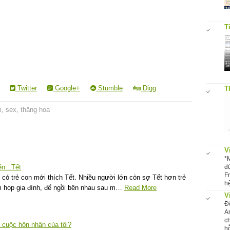
T
Twitter
Google+
Stumble
Digg
T
m
,
sex
,
thăng hoa
V
*
n...Tết
đ
F
 có trẻ con mới thích Tết. Nhiều người lớn còn sợ Tết hơn trẻ
hệ
m họp gia đình, để ngồi bên nhau sau m…
Read More
V
Đ
A
c
 cuộc hôn nhân của tôi?
hỗ