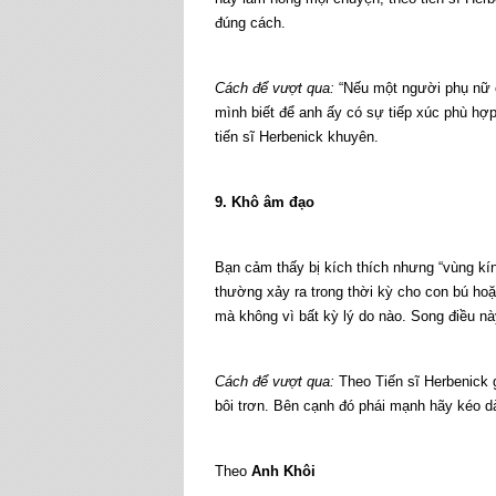
đúng cách.
Cách để vượt qua:
“Nếu một người phụ nữ 
mình biết để anh ấy có sự tiếp xúc phù hợp
tiến sĩ Herbenick khuyên.
9. Khô âm đạo
Bạn cảm thấy bị kích thích nhưng “vùng kín
thường xảy ra trong thời kỳ cho con bú hoặ
mà không vì bất kỳ lý do nào. Song điều n
Cách để vượt qua:
Theo Tiến sĩ Herbenick g
bôi trơn. Bên cạnh đó phái mạnh hãy kéo d
Theo
Anh Khôi