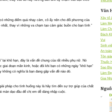
VietSho
Văn 
Xây tổ
có những điểm quá nhạy cảm, cô ấy nên cho đối phương của
Làm Mẹ
 nhất, thay vì những va chạm tạo cảm giác buồn cho bạn tình ”
Làm Ch
Bách K
Vui
Sinh vi
An toàn 
Tôn giá
” lại khô hạn, đây là vấn đề chung của rất nhiều phụ nữ. Nó
Thuốc 
c giai đoạn mãn kinh, hoặc đôi khi bạn có những ngày “khô hạn”
Sao Blo
ày không có nghĩa là bạn đang gặp vấn đề nào đó.
Làm Đẹ
Giai Nh
iải pháp cho tình huống này là hãy tìm đến sự trợ giúp của chất
Nguồn
ài màn dạo đầu để chị em dễ dàng nhập cuộc.
D