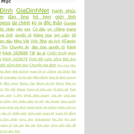
 Mục
Đình
GiaDinhNet
hạnh phúc
Ấm
đàn ông
hò hẹn
giới tính
ress
tài chính
kỳ lạ
độc thân
Google
ôn nhân
yêu
sex
Cô dâu
vợ chồng
mang
oại tình
quyến rũ
thăng hoa
gợi cảm
bố
làm dâu
Mẹo Vặt
Việc Nhà
du lịch
AFamily
 Thụ
Chuyện ấy
đàn ông quyến rũ
Kênh
0
Kênh 3428686
Tết
ân ái
Chiến thuật
ghen
y
Kênh 3428679
Trinh tiết
cuộc sống
tình dục
đời sống tình dục
Chuyện gia đình
Dạy Con
Hôn
Gia đình
dinh dưỡng
quan hệ vợ chồng
sức khỏe
Bài
ối
Colombia
Cà tím sốt
Hiếm Muộn
Hoa tử đinh hương
ật
Món ngon
Mướp Tàu
Mạng xã hội
Ngựa
Nhà vợ
ch
Phụ Nữ
Stress
Trang trí nhà cửa
Tri thức trẻ
Tình
àng xóm
Y Học
bệnh viêm xoang
cha mẹ
chat sex
am nhậu
chợ nhân sâm
cơ hội
gái ngoan
ham muốn
hạnh phúc gia đình
mướp khía
mẹ chồng
ngôn ngữ cơ
 yêu cũ
nhiếp ảnh
nhạy cảm
quan hệ
quan hệ đồng
ền hôn nhân
rượu nho
testosteron
tha thứ
thụ tinh
trang trí
trái cây
tán gái
tình cảm
vùng cấm
vấn đề
xã hội đen
Đẹp