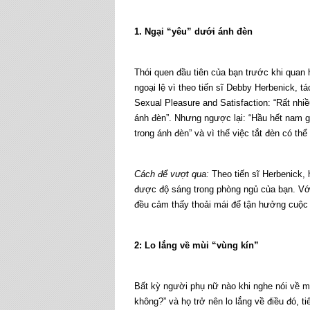
1. Ngại “yêu” dưới ánh đèn
Thói quen đầu tiên của bạn trước khi quan h
ngoại lệ vì theo tiến sĩ Debby Herbenick, 
Sexual Pleasure and Satisfaction: “Rất nh
ánh đèn”. Nhưng ngược lại: “Hầu hết nam
trong ánh đèn” và vì thế việc tắt đèn có th
Cách để vượt qua:
Theo tiến sĩ Herbenick, 
được độ sáng trong phòng ngủ của bạn. Với
đều cảm thấy thoải mái để tận hưởng cuộc 
2: Lo lắng về mùi “vùng kín”
Bất kỳ người phụ nữ nào khi nghe nói về mù
không?” và họ trở nên lo lắng về điều đó, ti