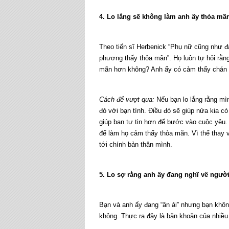
4. Lo lắng sẽ không làm anh ấy thỏa mã
Theo tiến sĩ Herbenick “Phụ nữ cũng như đà
phương thấy thỏa mãn”. Họ luôn tự hỏi rằng
mãn hơn không? Anh ấy có cảm thấy chán 
Cách để vượt qua:
Nếu bạn lo lắng rằng mìn
đó với bạn tình. Điều đó sẽ giúp nửa kia c
giúp bạn tự tin hơn để bước vào cuộc yêu.
để làm họ cảm thấy thỏa mãn. Vì thế thay v
tới chính bản thân mình.
5. Lo sợ rằng anh ấy đang nghĩ về ngườ
Bạn và anh ấy đang “ân ái” nhưng bạn khôn
không. Thực ra đây là băn khoăn của nhiề