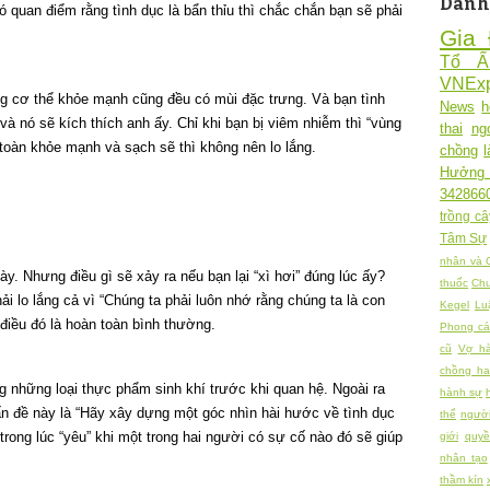
Danh
ó quan điểm rằng tình dục là bẩn thỉu thì chắc chắn bạn sẽ phải
Gia 
Tổ 
VNExp
g cơ thể khỏe mạnh cũng đều có mùi đặc trưng. Và bạn tình
News
h
và nó sẽ kích thích anh ấy. Chỉ khi bạn bị viêm nhiễm thì “vùng
thai
ng
toàn khỏe mạnh và sạch sẽ thì không nên lo lắng.
chồng
Hưởng
342866
trồng câ
Tâm Sự
nhân và 
ày. Nhưng điều gì sẽ xảy ra nếu bạn lại “xì hơi” đúng lúc ấy?
thuốc
Chu
ải lo lắng cả vì “Chúng ta phải luôn nhớ rằng chúng ta là con
Kegel
Lu
điều đó là hoàn toàn bình thường.
Phong cá
cũ
Vợ h
chồng h
 những loại thực phẩm sinh khí trước khi quan hệ. Ngoài ra
hành sự
ấn đề này là “Hãy xây dựng một góc nhìn hài hước về tình dục
thể
người
trong lúc “yêu” khi một trong hai người có sự cố nào đó sẽ giúp
giới
quy
nhân tạo
thầm kín