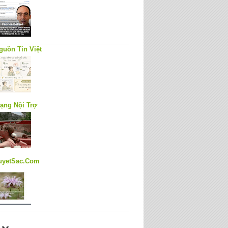
guồn Tin Việt
ạng Nội Trợ
uyetSac.Com