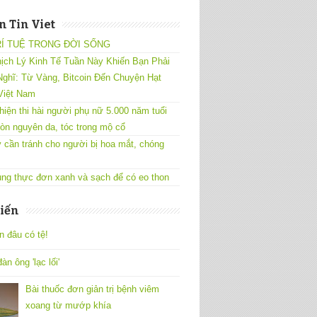
 Tin Viet
RÍ TUỆ TRONG ĐỜI SỐNG
ịch Lý Kinh Tế Tuần Này Khiến Bạn Phải
ghĩ: Từ Vàng, Bitcoin Đến Chuyện Hạt
Việt Nam
hiện thi hài người phụ nữ 5.000 năm tuổi
òn nguyên da, tóc trong mộ cổ
 cần tránh cho người bị hoa mắt, chóng
ng thực đơn xanh và sạch để có eo thon
iến
n đâu có tệ!
àn ông 'lạc lối'
Bài thuốc đơn giản trị bệnh viêm
xoang từ mướp khía