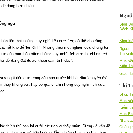
h” dễ dàng hơn nhiều.
Nguồ
hòng ngủ
Blog Do
Bách K
ị phân tâm bởi những suy nghĩ tiêu cực. “Họ có thể cho rằng
Blog kiê
ặc rất khó để ‘lên đỉnh’. Nhưng theo một nghiên cứu chúng tôi
Nguồn t
Tin kin
 cực của bản thân bằng những suy nghĩ tích cực thì chị em có
như dễ dàng đạt được khoái cảm tình dục”.
Mua sắm
Kiến T
Giáo dụ
uy nghĩ tiêu cực trong đầu bạn trước khi bắt đầu “chuyện ấy”.
m thấy không vui, hãy bỏ qua vì chỉ những suy nghĩ tích cực
Thị T
hoa.
Shop T
Mua sắ
Kiếm ti
Mua Bá
Nhà sác
ác thích thú bạn lại cười rúc rích vì thấy buồn. Đừng để vấn đề
Quảng 
benick, thay vào đó hãy hướng dẫn anh ấy chạm vào bạn theo