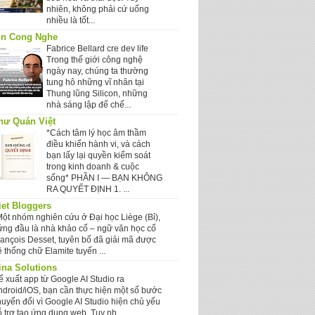
nhiên, không phải cứ uống
nhiều là tốt...
in Cong Nghe
Fabrice Bellard cre dev life
Trong thế giới công nghệ
ngày nay, chúng ta thường
tung hô những vĩ nhân tại
Thung lũng Silicon, những
nhà sáng lập đế chế...
hư Quán Việt
*Cách tâm lý học âm thầm
điều khiển hành vi, và cách
bạn lấy lại quyền kiểm soát
trong kinh doanh & cuộc
sống* PHẦN I — BẠN KHÔNG
RA QUYẾT ĐỊNH 1. ...
iet Bloggers
Một nhóm nghiên cứu ở Đại học Liège (Bỉ),
ứng đầu là nhà khảo cổ – ngữ văn học cổ
rançois Desset, tuyên bố đã giải mã được
 thống chữ Elamite tuyến ...
ina Solutions
ể xuất app từ Google AI Studio ra
ndroid/iOS, bạn cần thực hiện một số bước
huyển đổi vì Google AI Studio hiện chủ yếu
 trợ tạo ứng dụng web. Tuy nh...