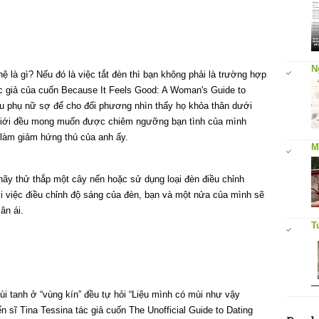
N
ệ là gì? Nếu đó là việc tắt đèn thì bạn không phải là trường hợp
tác giả của cuốn Because It Feels Good: A Woman's Guide to
iều phụ nữ sợ để cho đối phương nhìn thấy họ khỏa thân dưới
 giới đều mong muốn được chiêm ngưỡng bạn tình của mình
ể làm giảm hứng thú của anh ấy.
M
hãy thử thắp một cây nến hoặc sử dụng loại đèn điều chỉnh
 việc điều chỉnh độ sáng của đèn, bạn và một nửa của mình sẽ
ân ái.
T
i tanh ở “vùng kín” đều tự hỏi “Liệu mình có mùi như vậy
ến sĩ Tina Tessina tác giả cuốn The Unofficial Guide to Dating