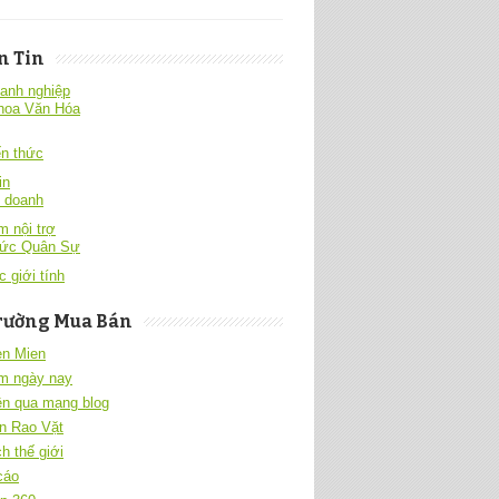
n Tin
anh nghiệp
hoa Văn Hóa
́n thức
in
h doanh
 nội trợ
hức Quân Sự
c giới tính
rường Mua Bán
en Mien
m ngày nay
ền qua mạng blog
n Rao Vặt
h thế giới
cáo