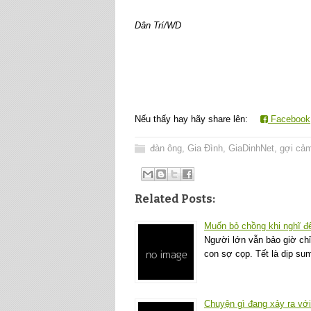
Dân Trí/WD
Nếu thấy hay hãy share lên:
Facebook
đàn ông
,
Gia Đình
,
GiaDinhNet
,
gợi cả
Related Posts:
Muốn bỏ chồng khi nghĩ đế
Người lớn vẫn bảo giờ chỉ
con sợ cọp. Tết là dịp su
Chuyện gì đang xảy ra với