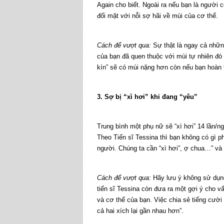
Again cho biết. Ngoài ra nếu bạn là người c
đối mặt với nỗi sợ hãi về mùi của cơ thể.
Cách để vượt qua:
Sự thật là ngay cả nhữn
của bạn đã quen thuộc với mùi tự nhiên đó 
kín” sẽ có mùi nặng hơn còn nếu bạn hoàn 
3. Sợ bị “xì hơi” khi đang “yêu”
Trung bình một phụ nữ sẽ “xì hơi” 14 lần/ng
Theo Tiến sĩ Tessina thì bạn không có gì ph
người. Chúng ta cần “xì hơi”, ợ chua…” và 
Cách để vượt qua:
Hãy lưu ý không sử dụng
tiến sĩ Tessina còn đưa ra một gợi ý cho v
và cơ thể của bạn. Việc chia sẻ tiếng cười 
cả hai xích lại gần nhau hơn”.