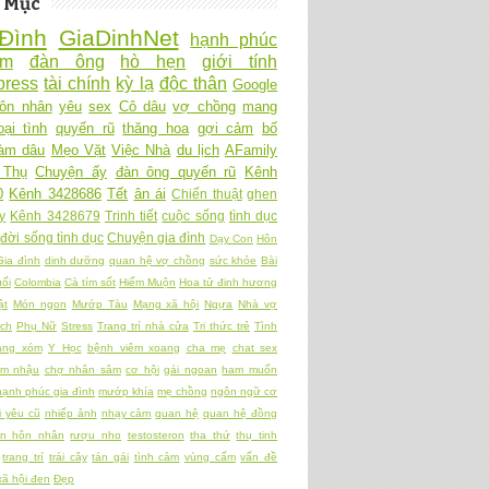
 Mục
Đình
GiaDinhNet
hạnh phúc
Ấm
đàn ông
hò hẹn
giới tính
ress
tài chính
kỳ lạ
độc thân
Google
ôn nhân
yêu
sex
Cô dâu
vợ chồng
mang
oại tình
quyến rũ
thăng hoa
gợi cảm
bố
làm dâu
Mẹo Vặt
Việc Nhà
du lịch
AFamily
 Thụ
Chuyện ấy
đàn ông quyến rũ
Kênh
0
Kênh 3428686
Tết
ân ái
Chiến thuật
ghen
y
Kênh 3428679
Trinh tiết
cuộc sống
tình dục
đời sống tình dục
Chuyện gia đình
Dạy Con
Hôn
Gia đình
dinh dưỡng
quan hệ vợ chồng
sức khỏe
Bài
ối
Colombia
Cà tím sốt
Hiếm Muộn
Hoa tử đinh hương
ật
Món ngon
Mướp Tàu
Mạng xã hội
Ngựa
Nhà vợ
ch
Phụ Nữ
Stress
Trang trí nhà cửa
Tri thức trẻ
Tình
àng xóm
Y Học
bệnh viêm xoang
cha mẹ
chat sex
am nhậu
chợ nhân sâm
cơ hội
gái ngoan
ham muốn
hạnh phúc gia đình
mướp khía
mẹ chồng
ngôn ngữ cơ
 yêu cũ
nhiếp ảnh
nhạy cảm
quan hệ
quan hệ đồng
ền hôn nhân
rượu nho
testosteron
tha thứ
thụ tinh
trang trí
trái cây
tán gái
tình cảm
vùng cấm
vấn đề
xã hội đen
Đẹp