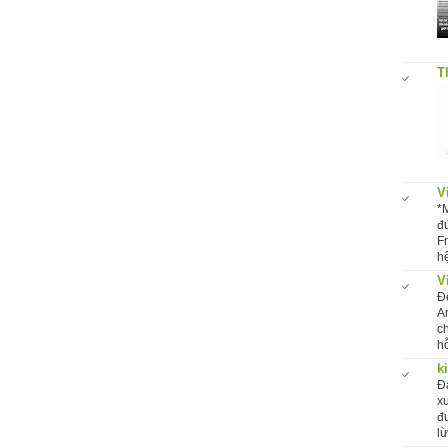
T
V
*
đ
F
hệ
V
Đ
A
c
hỗ
k
Đ
x
đ
l