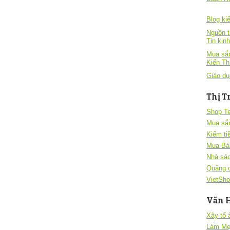
Blog kiê
Nguồn t
Tin kin
Mua sắm
Kiến T
Giáo dụ
Thị T
Shop T
Mua sắ
Kiếm ti
Mua Bá
Nhà sác
Quảng 
VietSho
Văn 
Xây tổ
Làm Mẹ