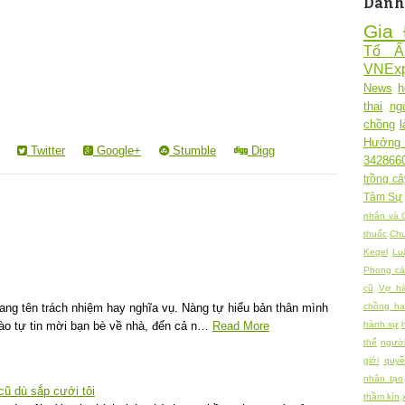
Danh
Gia 
Tổ 
VNExp
News
h
thai
ng
chồng
Hưởng
Twitter
Google+
Stumble
Digg
342866
trồng câ
Tâm Sự
nhân và 
thuốc
Chu
Kegel
Lu
Phong cá
cũ
Vợ h
mang tên trách nhiệm hay nghĩa vụ. Nàng tự hiểu bản thân mình
chồng h
ào tự tin mời bạn bè về nhà, đến cả n…
Read More
hành sự
thể
người
giới
quy
nhân tạo
cũ dù sắp cưới tôi
thầm kín