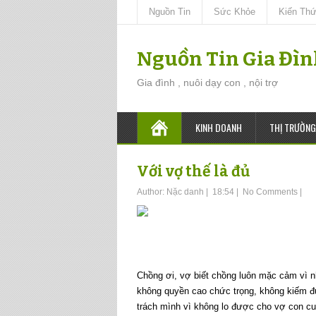
Nguồn Tin
Sức Khỏe
Kiến Th
Nguồn Tin Gia Đì
Gia đình , nuôi dạy con , nội trợ
KINH DOANH
THỊ TRƯỜNG
Với vợ thế là đủ
Author:
Nặc danh
|
18:54
|
No Comments
|
Chồng ơi, vợ biết chồng luôn mặc cảm vì n
không quyền cao chức trọng, không kiếm đ
trách mình vì không lo được cho vợ con cu