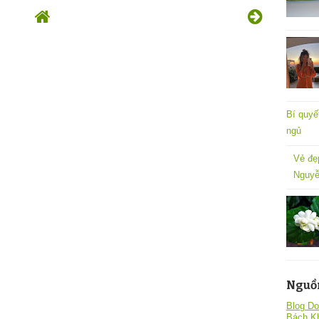
Bí quyế
ngủ
Vẻ đẹ
Nguyễ
Nguồ
Blog Do
Bách K