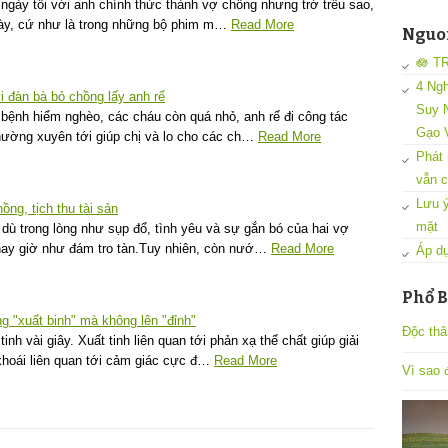
ngày tôi với anh chính thức thành vợ chồng nhưng trớ trêu sao,
 này, cứ như là trong những bộ phim m…
Read More
Nguon
🪷 T
4 Ngh
 đàn bà bỏ chồng lấy anh rể
Suy N
 bệnh hiểm nghèo, các cháu còn quá nhỏ, anh rể đi công tác
Gạo 
hường xuyên tới giúp chị và lo cho các ch…
Read More
Phát 
vẫn c
Lưu ý
ng, tịch thu tài sản
mặt
 dù trong lòng như sụp đổ, tình yêu và sự gắn bó của hai vợ
ay giờ như đám tro tàn.Tuy nhiên, còn nướ…
Read More
Áp dụ
Phổ B
g "xuất binh" mà không lên "đỉnh"
Độc thâ
nh vài giây. Xuất tinh liên quan tới phản xạ thể chất giúp giải
khoái liên quan tới cảm giác cực đ…
Read More
Vì sao đ