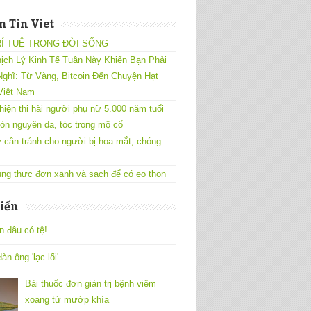
 Tin Viet
RÍ TUỆ TRONG ĐỜI SỐNG
ịch Lý Kinh Tế Tuần Này Khiến Bạn Phải
ghĩ: Từ Vàng, Bitcoin Đến Chuyện Hạt
Việt Nam
hiện thi hài người phụ nữ 5.000 năm tuổi
òn nguyên da, tóc trong mộ cổ
 cần tránh cho người bị hoa mắt, chóng
ng thực đơn xanh và sạch để có eo thon
iến
n đâu có tệ!
àn ông 'lạc lối'
Bài thuốc đơn giản trị bệnh viêm
xoang từ mướp khía