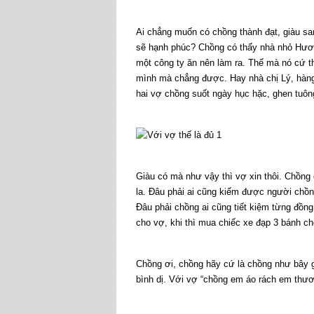
Ai chẳng muốn có chồng thành đạt, giàu san
sẽ hạnh phúc? Chồng có thấy nhà nhỏ Hươ
một công ty ăn nên làm ra. Thế mà nó cứ 
mình mà chẳng được. Hay nhà chị Lý, hàng
hai vợ chồng suốt ngày hục hặc, ghen tuông
Giàu có mà như vậy thì vợ xin thôi. Chồng 
la. Đâu phải ai cũng kiếm được người chồng
Đâu phải chồng ai cũng tiết kiệm từng đồng t
cho vợ, khi thì mua chiếc xe đạp 3 bánh c
Chồng ơi, chồng hãy cứ là chồng như bây 
bình dị. Với vợ “chồng em áo rách em th