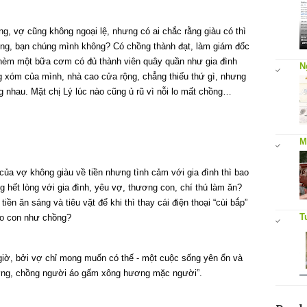
g, vợ cũng không ngoại lệ, nhưng có ai chắc rằng giàu có thì
ng, bạn chúng mình không? Có chồng thành đạt, làm giám đốc
thèm một bữa cơm có đủ thành viên quây quần như gia đình
N
 xóm của mình, nhà cao cửa rộng, chẳng thiếu thứ gì, nhưng
 nhau. Mặt chị Lý lúc nào cũng ủ rũ vì nỗi lo mất chồng…
M
của vợ không giàu về tiền nhưng tình cảm với gia đình thì bao
 hết lòng với gia đình, yêu vợ, thương con, chí thú làm ăn?
iền ăn sáng và tiêu vặt để khi thì thay cái điện thoại “cùi bắp”
T
ho con như chồng?
giờ, bởi vợ chỉ mong muốn có thế - một cuộc sống yên ổn và
ương, chồng người áo gấm xông hương mặc người”.