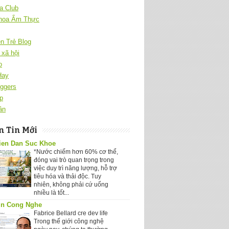
a Club
hoa Ẩm Thực
ên Trẻ Blog
xã hội
o
Hay
ggers
p
ân
 Tin Mới
ien Dan Suc Khoe
*Nước chiếm hơn 60% cơ thể,
đóng vai trò quan trọng trong
việc duy trì năng lượng, hỗ trợ
tiêu hóa và thải độc. Tuy
nhiên, không phải cứ uống
nhiều là tốt...
in Cong Nghe
Fabrice Bellard cre dev life
Trong thế giới công nghệ