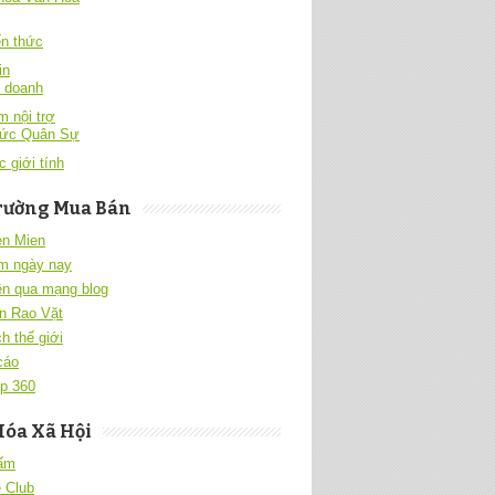
́n thức
in
h doanh
 nội trợ
hức Quân Sự
c giới tính
rường Mua Bán
en Mien
m ngày nay
ền qua mạng blog
n Rao Vặt
h thế giới
cáo
p 360
Hóa Xã Hội
 ấm
 Club