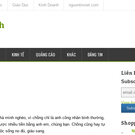
ức
Giáo Dục
Kinh Doanh
nguontinviet.com
nh
KINH TẾ
QUẢNG CÁO
KHÁC
ĐĂNG TIN
Liên 
Subsc
View Ar
hà mình nghèo, vì chồng chỉ là anh công nhân bình thường,
Shop
ược nhiều tiền bằng anh em, chúng bạn. Chồng cũng hay tự
ộc sống no đủ, giàu sang.
N