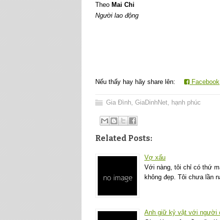
Theo
Mai Chi
Người lao động
Nếu thấy hay hãy share lên:
Facebook
Gia Đình
,
GiaDinhNet
,
hạnh phúc
Related Posts:
Vợ xấu
Với nàng, tôi chỉ có thứ 
không đẹp. Tôi chưa lần n
Anh giữ kỷ vật với người 