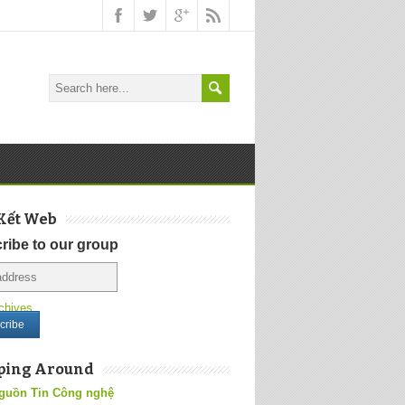
Kết Web
ribe to our group
chives
ping Around
guồn Tin Công nghệ