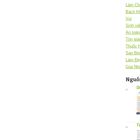
Làm Ch
Bách K
Vui
Sinh vi
An toàn 
Tôn giá
Thuốc 
Sao Blo
Làm Đẹ
Giai Nh
Nguồn
D
T