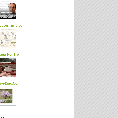
guồn Tin Việt
ạng Nội Trợ
uyetSac.Com