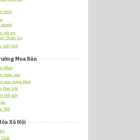
́n thức
in
h doanh
 nội trợ
hức Quân Sự
c giới tính
rường Mua Bán
en Mien
m ngày nay
ền qua mạng blog
n Rao Vặt
h thế giới
cáo
p 360
Hóa Xã Hội
 ấm
 Club