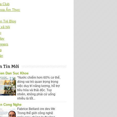
a Club
hoa Ẩm Thực
ên Trẻ Blog
xã hội
o
Hay
ggers
p
ân
 Tin Mới
ien Dan Suc Khoe
*Nước chiếm hơn 60% cơ thể,
đóng vai trò quan trọng trong
việc duy trì năng lượng, hỗ trợ
tiêu hóa và thải độc. Tuy
nhiên, không phải cứ uống
nhiều là tốt...
in Cong Nghe
Fabrice Bellard cre dev life
Trong thế giới công nghệ