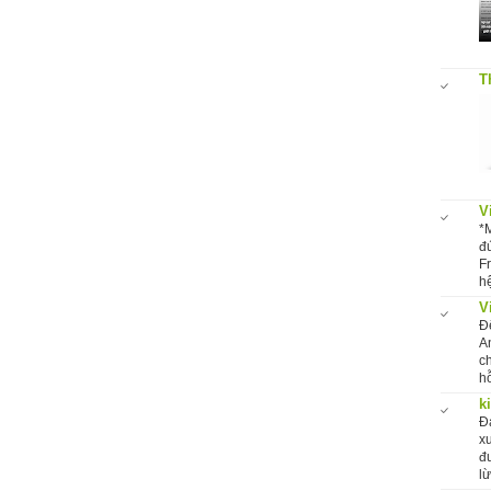
T
V
*
đ
F
hệ
V
Đ
A
c
hỗ
k
Đ
x
đ
l