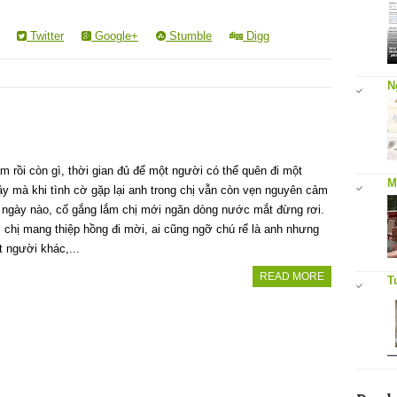
Twitter
Google+
Stumble
Digg
N
 rồi còn gì, thời gian đủ để một người có thể quên đi một
M
y mà khi tình cờ gặp lại anh trong chị vẫn còn vẹn nguyên cảm
 ngày nào, cố gắng lắm chị mới ngăn dòng nước mắt đừng rơi.
 chị mang thiệp hồng đi mời, ai cũng ngỡ chú rể là anh nhưng
ột người khác,...
READ MORE
T