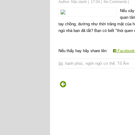
Author:
Nặc danh
|
17:04
|
No Comments
|
Nếu xây 
quan tâ
tay chồng, dường như thời trăng mật của ha
ngủ nhà bạn đã tắt? Bạn có biết "thói quen n
Nếu thấy hay hãy share lên:
Facebook
hạnh phúc
,
ngôn ngữ cơ thể
,
Tổ Ấm