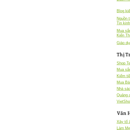
Blog kiê
Nguồn t
Tin kin
Mua sắm
Kiến T
Giáo dụ
Thị T
Shop T
Mua sắ
Kiếm ti
Mua Bá
Nhà sác
Quảng 
VietSho
Văn 
Xây tổ
Làm Mẹ