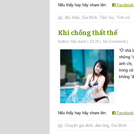
Nếu thấy hay hãy share lên:
Facebook
độc thân
,
Gia Đình
,
Tâm Sự
,
Tình cũ
Khi chồng thất thế
Author:
Nặc danh
|
02:25
|
No Comments
|
“Ở nhà l
những “đ
anh chị,
trong xã
không “đ
Nếu thấy hay hãy share lên:
Facebook
Chuyện gia đình
,
đàn ông
,
Gia Đình