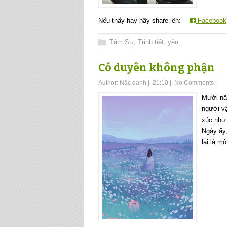
Nếu thấy hay hãy share lên:
Facebook
Tâm Sự
,
Trinh tiết
,
yêu
Có duyên không phận
Author:
Nặc danh
|
21:10
|
No Comments
|
Mười năm
người vậ
xúc như
Ngày ấy,
lại là m