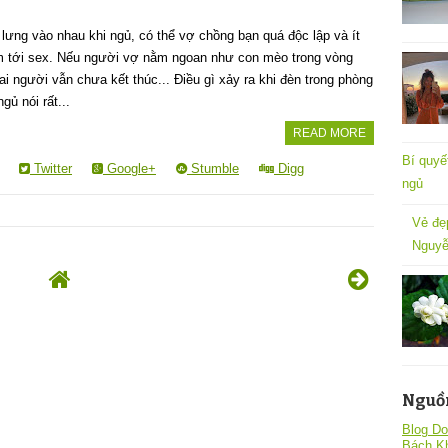
lưng vào nhau khi ngủ, có thể vợ chồng bạn quá độc lập và ít
m tới sex. Nếu người vợ nằm ngoan như con mèo trong vòng
i người vẫn chưa kết thúc... Điều gì xảy ra khi đèn trong phòng
gủ nói rất...
READ MORE
Bí quyế
Twitter
Google+
Stumble
Digg
ngủ
Vẻ đẹ
Nguyễ
Nguồ
Blog Do
Bách K