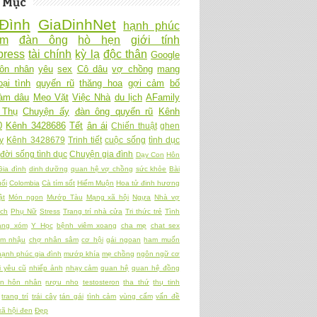
 Mục
Đình
GiaDinhNet
hạnh phúc
Ấm
đàn ông
hò hẹn
giới tính
ress
tài chính
kỳ lạ
độc thân
Google
ôn nhân
yêu
sex
Cô dâu
vợ chồng
mang
oại tình
quyến rũ
thăng hoa
gợi cảm
bố
làm dâu
Mẹo Vặt
Việc Nhà
du lịch
AFamily
 Thụ
Chuyện ấy
đàn ông quyến rũ
Kênh
0
Kênh 3428686
Tết
ân ái
Chiến thuật
ghen
y
Kênh 3428679
Trinh tiết
cuộc sống
tình dục
đời sống tình dục
Chuyện gia đình
Dạy Con
Hôn
Gia đình
dinh dưỡng
quan hệ vợ chồng
sức khỏe
Bài
ối
Colombia
Cà tím sốt
Hiếm Muộn
Hoa tử đinh hương
ật
Món ngon
Mướp Tàu
Mạng xã hội
Ngựa
Nhà vợ
ch
Phụ Nữ
Stress
Trang trí nhà cửa
Tri thức trẻ
Tình
àng xóm
Y Học
bệnh viêm xoang
cha mẹ
chat sex
am nhậu
chợ nhân sâm
cơ hội
gái ngoan
ham muốn
hạnh phúc gia đình
mướp khía
mẹ chồng
ngôn ngữ cơ
 yêu cũ
nhiếp ảnh
nhạy cảm
quan hệ
quan hệ đồng
ền hôn nhân
rượu nho
testosteron
tha thứ
thụ tinh
trang trí
trái cây
tán gái
tình cảm
vùng cấm
vấn đề
xã hội đen
Đẹp