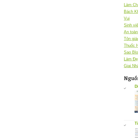
Làm Ch
Bách K
Vui
Sinh vi
An toàn 
Tôn giá
Thuốc 
Sao Blo
Làm Đẹ
Giai Nh
Nguồn
D
T