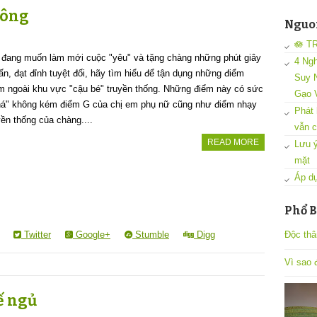
 ông
Nguon
🪷 T
 đang muốn làm mới cuộc "yêu" và tặng chàng những phút giây
4 Ngh
n, đạt đỉnh tuyệt đối, hãy tìm hiểu để tận dụng những điểm
Suy N
m ngoài khu vực "cậu bé" truyền thống. Những điểm này có sức
Gạo 
há" không kém điểm G của chị em phụ nữ cũng như điểm nhạy
Phát 
ền thống của chàng....
vẫn c
READ MORE
Lưu ý
mặt
Áp dụ
Phổ B
Twitter
Google+
Stumble
Digg
Độc thâ
Vì sao đ
ế ngủ