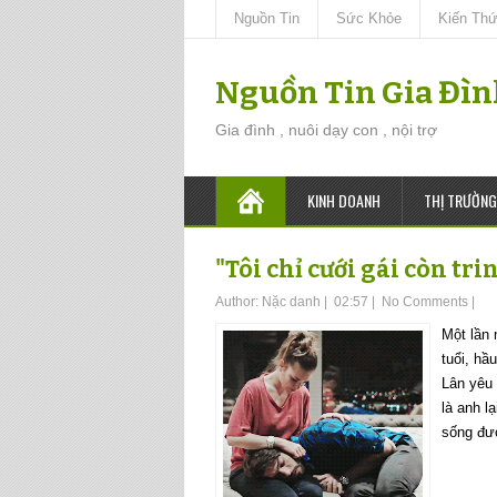
Nguồn Tin
Sức Khỏe
Kiến Th
Nguồn Tin Gia Đì
Gia đình , nuôi dạy con , nội trợ
KINH DOANH
THỊ TRƯỜNG
"Tôi chỉ cưới gái còn tri
Author:
Nặc danh
|
02:57
|
No Comments
|
Một lần
tuổi, hầ
Lân yêu
là anh l
sống đư