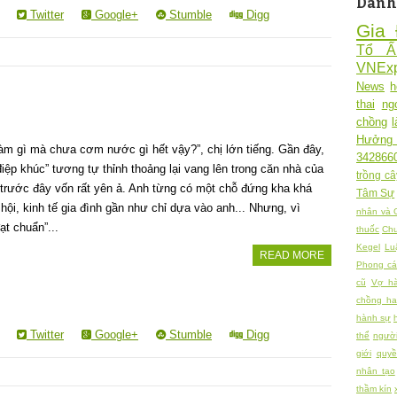
Danh
Twitter
Google+
Stumble
Digg
Gia 
Tổ 
VNExp
News
h
thai
ng
chồng
Hưởng
àm gì mà chưa cơm nước gì hết vậy?”, chị lớn tiếng. Gần đây,
342866
iệp khúc” tương tự thỉnh thoảng lại vang lên trong căn nhà của
trồng câ
 trước đây vốn rất yên ả. Anh từng có một chỗ đứng kha khá
Tâm Sự
 hội, kinh tế gia đình gần như chỉ dựa vào anh... Nhưng, vì
nhân và 
ạt chuẩn”...
thuốc
Chu
Kegel
Lu
READ MORE
Phong cá
cũ
Vợ h
chồng h
hành sự
Twitter
Google+
Stumble
Digg
thể
người
giới
quy
nhân tạo
thầm kín