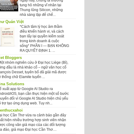
ngày nay, chúng ta thường
tung hô những vĩ nhân tại
Thung lũng Silicon, những
nhà sáng lập đế chế...
hư Quán Việt
*Cách tâm lý học âm thầm
điều khiển hành vi, và cách
bạn lấy lại quyền kiểm soát
trong kinh doanh & cuộc
sống* PHẦN I — BẠN KHÔNG
RA QUYẾT ĐỊNH 1. ...
iet Bloggers
Một nhóm nghiên cứu ở Đại học Liège (Bỉ),
ứng đầu là nhà khảo cổ – ngữ văn học cổ
rançois Desset, tuyên bố đã giải mã được
 thống chữ Elamite tuyến ...
ina Solutions
ể xuất app từ Google AI Studio ra
ndroid/iOS, bạn cần thực hiện một số bước
huyển đổi vì Google AI Studio hiện chủ yếu
 trợ tạo ứng dụng web. Tuy nh...
ienthucxahoi
ại học Cần Thơ vừa ra cảnh báo gần đây
uất hiện nhiều trường hợp sinh viên nhận
ược công văn giả mạo của các đối tượng
ừa đảo, giả mạo Đại học Cần Thơ....