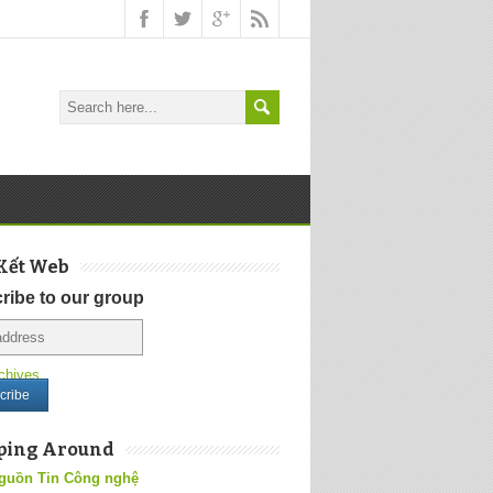
Kết Web
ribe to our group
chives
ping Around
guồn Tin Công nghệ