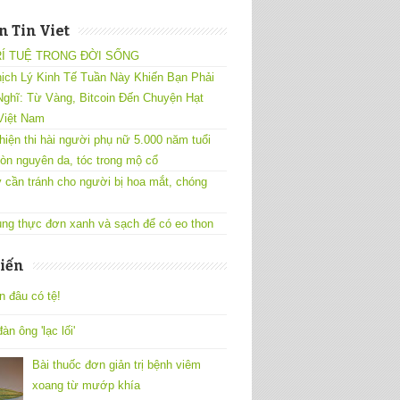
 Tin Viet
RÍ TUỆ TRONG ĐỜI SỐNG
ịch Lý Kinh Tế Tuần Này Khiến Bạn Phải
ghĩ: Từ Vàng, Bitcoin Đến Chuyện Hạt
Việt Nam
hiện thi hài người phụ nữ 5.000 năm tuổi
òn nguyên da, tóc trong mộ cổ
 cần tránh cho người bị hoa mắt, chóng
ng thực đơn xanh và sạch để có eo thon
iến
n đâu có tệ!
àn ông 'lạc lối'
Bài thuốc đơn giản trị bệnh viêm
xoang từ mướp khía