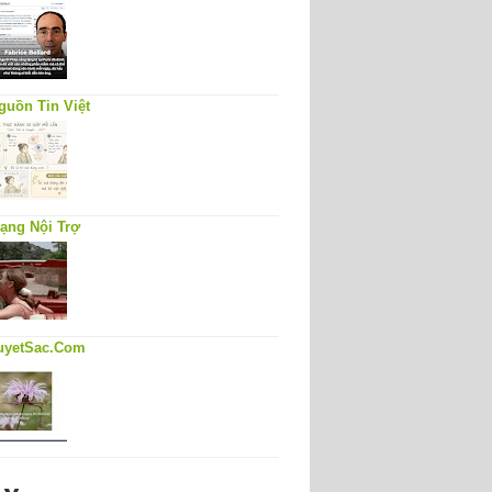
guồn Tin Việt
ạng Nội Trợ
uyetSac.Com