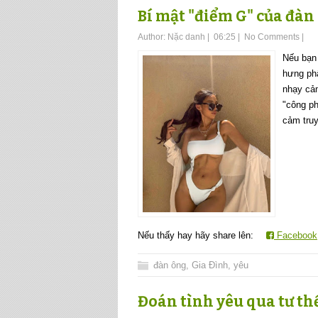
Bí mật "điểm G" của đàn
Author:
Nặc danh
|
06:25
|
No Comments
|
Nếu bạn
hưng phấ
nhạy cả
"công p
cảm truy
Nếu thấy hay hãy share lên:
Facebook
đàn ông
,
Gia Đình
,
yêu
Đoán tình yêu qua tư th