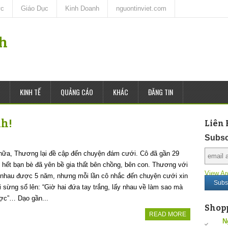
ức
Giáo Dục
Kinh Doanh
nguontinviet.com
nh
KINH TẾ
QUẢNG CÁO
KHÁC
ĐĂNG TIN
nh!
Liên 
Subsc
 nữa, Thương lại đề cập đến chuyện đám cưới. Cô đã gần 29
u hết bạn bè đã yên bề gia thất bên chồng, bên con. Thương với
View Ar
 nhau được 5 năm, nhưng mỗi lần cô nhắc đến chuyện cưới xin
ại sừng sổ lên: “Giờ hai đứa tay trắng, lấy nhau về làm sao mà
ợc”… Dạo gần...
Shop
READ MORE
N