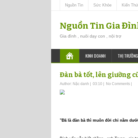
Nguồn Tin
Sức Khỏe
Kiến Th
Nguồn Tin Gia Đì
Gia đình , nuôi dạy con , nội trợ
KINH DOANH
THỊ TRƯỜNG
Đàn bà tốt, lên giường c
Author:
Nặc danh
|
03:10
|
No Comments
|
"Đã là đàn bà thì muôn đời chỉ nằm dướ