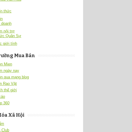
́n thức
in
h doanh
 nội trợ
hức Quân Sự
c giới tính
rường Mua Bán
en Mien
m ngày nay
ền qua mạng blog
n Rao Vặt
h thế giới
cáo
p 360
Hóa Xã Hội
 ấm
 Club