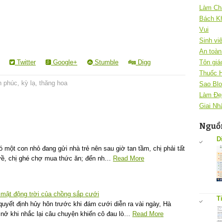
Làm Ch
Bách K
Vui
Sinh vi
An toàn 
Twitter
Google+
Stumble
Digg
Tôn giá
Thuốc 
h phúc
,
kỳ lạ
,
thăng hoa
Sao Blo
Làm Đẹ
Giai Nh
Nguồn
D
 một con nhỏ đang gửi nhà trẻ nên sau giờ tan tầm, chị phải tất
về, chị ghé chợ mua thức ăn; đến nh…
Read More
í mật động trời của chồng sắp cưới
T
quyết định hủy hôn trước khi đám cưới diễn ra vài ngày, Hà
nở khi nhắc lại câu chuyện khiến cô đau lò…
Read More