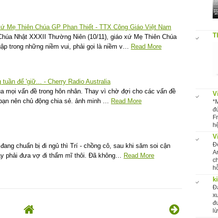
o xứ Mẹ Thiên Chúa GP Phan Thiết - TTX Công Giáo Việt Nam
T
húa Nhật XXXII Thường Niên (10/11), giáo xứ Mẹ Thiên Chúa
gập trong những niềm vui, phải gọi là niềm v…
Read More
tuần để 'giữ... - Cherry Radio Australia
ủa mọi vấn đề trong hôn nhân. Thay vì chờ đợi cho các vấn đề
V
 bạn nên chủ động chia sẻ. ảnh minh …
Read More
*
đ
F
hệ
V
Đ
đang chuẩn bị đi ngủ thì Trí - chồng cô, sau khi săm soi cận
A
ày phải đưa vợ đi thẩm mĩ thôi. Đã không…
Read More
c
hỗ
k
Đ
x
đ
l