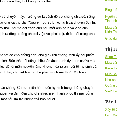
luôn cảm thấy hụt hẫng và tủi thân.
Blog kiê
 ý về chuyện này. Tưởng đó là cách để vợ chồng chia sẻ, nâng
Nguồn t
Tin kin
gờ ông xã thở dài: "Sao em cứ so bì với anh cả chuyện đó nhỉ.
Mua sắm
ậy thôi, nhưng cái cách anh nói, mắt anh nhìn và việc anh
Kiến T
h ra rằng, chồng chị coi việc vợ phải chịu thiệt thòi trong tình
Giáo dụ
Thị T
nh tất cả cho chồng con, cho gia đình chồng. Anh ấy nói phẩm
Shop T
y sinh. Bản thân tôi cũng nhiều lần được anh ấy khen trước mặt
Mua sắ
 lúc đó tôi mãn nguyện lắm. Nhưng hóa ra anh đòi tôi hy sinh cả
Kiếm ti
 ích kỷ, chỉ biết hưởng thụ phần mình mà thôi", Minh nói.
Mua Bá
Nhà sác
Quảng 
hán chồng. Chị tự nhiên hết muốn hy sinh trong những chuyện
VietSho
nguyện và đem đến cho chị nhiều niềm hạnh phúc thì nay bỗng
 một nỗi ấm ức không thể nào nguôi...
Văn 
Xây tổ
Làm Mẹ