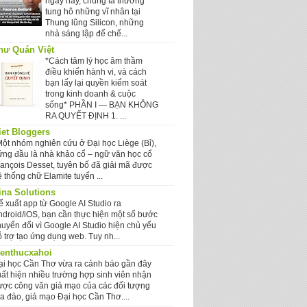
ngày nay, chúng ta thường
tung hô những vĩ nhân tại
Thung lũng Silicon, những
nhà sáng lập đế chế...
hư Quán Việt
*Cách tâm lý học âm thầm
điều khiển hành vi, và cách
bạn lấy lại quyền kiểm soát
trong kinh doanh & cuộc
sống* PHẦN I — BẠN KHÔNG
RA QUYẾT ĐỊNH 1. ...
iet Bloggers
Một nhóm nghiên cứu ở Đại học Liège (Bỉ),
ứng đầu là nhà khảo cổ – ngữ văn học cổ
rançois Desset, tuyên bố đã giải mã được
 thống chữ Elamite tuyến ...
ina Solutions
ể xuất app từ Google AI Studio ra
ndroid/iOS, bạn cần thực hiện một số bước
huyển đổi vì Google AI Studio hiện chủ yếu
 trợ tạo ứng dụng web. Tuy nh...
ienthucxahoi
ại học Cần Thơ vừa ra cảnh báo gần đây
uất hiện nhiều trường hợp sinh viên nhận
ược công văn giả mạo của các đối tượng
ừa đảo, giả mạo Đại học Cần Thơ....