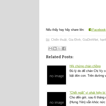
Nếu thấy hay hãy share lên:
Facebook
Chiến thuật
,
Gia Đình
,
GiaDinhNet
,
hạn
Related Posts:
Hội chứng chán chồng
Đủ lý do để chán Chị Vy có
bật đón con. Trên đường 
“Chết ngất” vì phát hiện b
Cho đến giờ, sau 6 tháng 
(Hưng Yên) vẫn khóc nức 