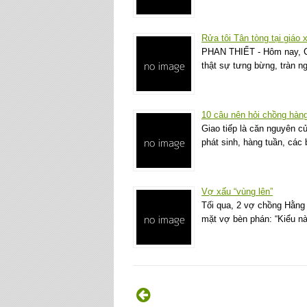
Rửa tôi Tân tòng tại giá
PHAN THIẾT - Hôm nay, C
thật sự tưng bừng, tràn n
10 câu nên hỏi chồng hàng 
Giao tiếp là căn nguyên c
phát sinh, hàng tuần, các
Vợ xấu “vùng lên”
Tối qua, 2 vợ chồng Hằng 
mặt vợ bèn phán: “Kiểu n