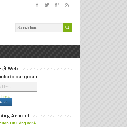
Kết Web
ribe to our group
chives
ping Around
guồn Tin Công nghệ