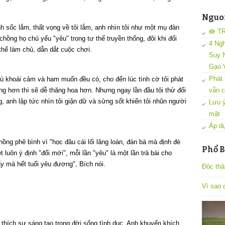
Nguon
nh sốc lắm, thất vọng về tôi lắm, anh nhìn tôi như một mụ đàn
🪷 T
hồng họ chủ yếu "yêu" trong tư thế truyền thống, đôi khi đổi
4 Ngh
thế làm chủ, dẫn dắt cuộc chơi.
Suy N
Gạo 
Phát 
 dù khoái cảm và ham muốn đều có, cho đến lúc tình cờ tôi phát
ng hơn thì sẽ dễ thăng hoa hơn. Nhưng ngay lần đầu tôi thử đổi
vẫn c
, anh lập tức nhìn tôi giận dữ và sửng sốt khiến tôi nhũn người
Lưu ý
mặt
Áp dụ
chồng phê bình vì "học đâu cái lối lăng loàn, đàn bà mà định đè
Phổ B
t luôn ý định "đổi mới", mỗi lần "yêu" là một lần trả bài cho
ấy mà hết tuổi yêu đương", Bích nói.
Độc thâ
Vì sao đ
 thích sự sáng tạo trong đời sống tình dục. Anh khuyến khích