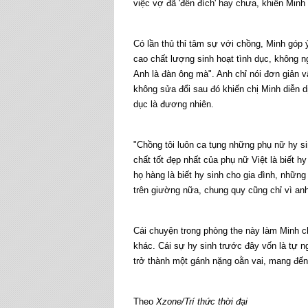
việc vợ đã 'đến đích' hay chưa, khiến Minh 
Có lần thủ thỉ tâm sự với chồng, Minh góp
cao chất lượng sinh hoạt tình dục, không n
Anh là đàn ông mà". Anh chỉ nói đơn giản v
không sửa đổi sau đó khiến chị Minh diễn dịc
dục là đương nhiên.
"Chồng tôi luôn ca tụng những phụ nữ hy si
chất tốt đẹp nhất của phụ nữ Việt là biết h
họ hàng là biết hy sinh cho gia đình, những
trên giường nữa, chung quy cũng chỉ vì anh
Cái chuyện trong phòng the này làm Minh c
khác. Cái sự hy sinh trước đây vốn là tự 
trở thành một gánh nặng oằn vai, mang đến
Theo
Xzone/Trí thức thời đại