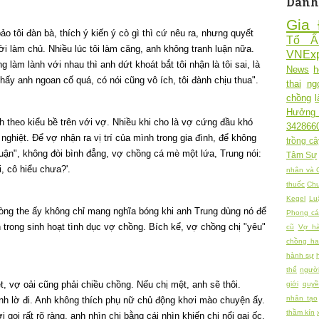
Danh
Gia 
o tôi đàn bà, thích ý kiến ý cò gì thì cứ nêu ra, nhưng quyết
Tổ 
ời làm chủ. Nhiều lúc tôi làm căng, anh không tranh luận nữa.
VNExp
 làm lành với nhau thì anh dứt khoát bắt tôi nhận là tôi sai, là
News
h
hấy anh ngoan cố quá, có nói cũng vô ích, tôi đành chịu thua".
thai
ng
chồng
Hưởng
nh theo kiểu bề trên với vợ. Nhiều khi cho là vợ cứng đầu khó
342866
ghiệt. Để vợ nhận ra vị trí của mình trong gia đình, để không
trồng câ
 luận", không đòi bình đẳng, vợ chồng cá mè một lứa, Trung nói:
Tâm Sự
, cô hiểu chưa?'.
nhân và 
thuốc
Chu
Kegel
Lu
hòng the ấy không chỉ mang nghĩa bóng khi anh Trung dùng nó để
Phong cá
trong sinh hoạt tình dục vợ chồng. Bích kể, vợ chồng chị "yêu"
cũ
Vợ h
chồng h
hành sự
thể
người
 vợ oải cũng phải chiều chồng. Nếu chị mệt, anh sẽ thôi.
giới
quy
nhân tạo
nh lờ đi. Anh không thích phụ nữ chủ động khơi mào chuyện ấy.
thầm kín
 gọi rất rõ ràng, anh nhìn chị bằng cái nhìn khiến chị nổi gai ốc.