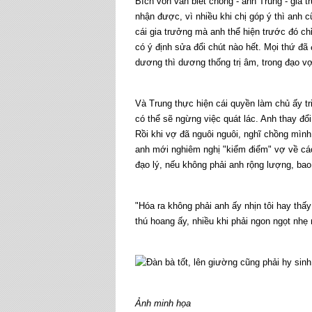
Bích vốn vẫn biết chồng - anh Trung - gia 
nhận được, vì nhiều khi chị góp ý thì anh c
cái gia trưởng mà anh thể hiện trước đó ch
có ý định sửa đổi chút nào hết. Mọi thứ đã đị
dương thì dương thống trị âm, trong đạo vợ
Và Trung thực hiện cái quyền làm chủ ấy t
có thể sẽ ngừng việc quát lác. Anh thay đổi
Rồi khi vợ đã nguôi nguôi, nghĩ chồng mình đ
anh mới nghiêm nghị "kiểm điểm" vợ về các
đạo lý, nếu không phải anh rộng lượng, bao 
"Hóa ra không phải anh ấy nhịn tôi hay thấy
thú hoang ấy, nhiều khi phải ngon ngọt nhẹ 
Ảnh minh họa