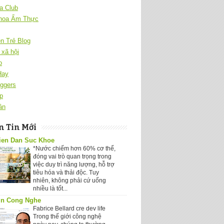
a Club
hoa Ẩm Thực
ên Trẻ Blog
xã hội
o
Hay
ggers
p
ân
 Tin Mới
ien Dan Suc Khoe
*Nước chiếm hơn 60% cơ thể,
đóng vai trò quan trọng trong
việc duy trì năng lượng, hỗ trợ
tiêu hóa và thải độc. Tuy
nhiên, không phải cứ uống
nhiều là tốt...
in Cong Nghe
Fabrice Bellard cre dev life
Trong thế giới công nghệ