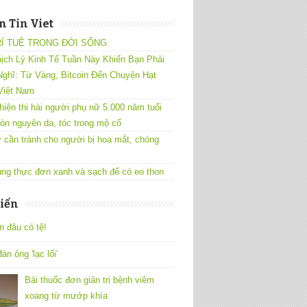
 Tin Viet
RÍ TUỆ TRONG ĐỜI SỐNG
ịch Lý Kinh Tế Tuần Này Khiến Bạn Phải
ghĩ: Từ Vàng, Bitcoin Đến Chuyện Hạt
Việt Nam
hiện thi hài người phụ nữ 5.000 năm tuổi
òn nguyên da, tóc trong mộ cổ
 cần tránh cho người bị hoa mắt, chóng
ng thực đơn xanh và sạch để có eo thon
iến
n đâu có tệ!
àn ông 'lạc lối'
Bài thuốc đơn giản trị bệnh viêm
xoang từ mướp khía