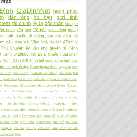
 Mục
Đình
GiaDinhNet
hạnh phúc
Ấm
đàn ông
hò hẹn
giới tính
ress
tài chính
kỳ lạ
độc thân
Google
ôn nhân
yêu
sex
Cô dâu
vợ chồng
mang
oại tình
quyến rũ
thăng hoa
gợi cảm
bố
làm dâu
Mẹo Vặt
Việc Nhà
du lịch
AFamily
 Thụ
Chuyện ấy
đàn ông quyến rũ
Kênh
0
Kênh 3428686
Tết
ân ái
Chiến thuật
ghen
y
Kênh 3428679
Trinh tiết
cuộc sống
tình dục
đời sống tình dục
Chuyện gia đình
Dạy Con
Hôn
Gia đình
dinh dưỡng
quan hệ vợ chồng
sức khỏe
Bài
ối
Colombia
Cà tím sốt
Hiếm Muộn
Hoa tử đinh hương
ật
Món ngon
Mướp Tàu
Mạng xã hội
Ngựa
Nhà vợ
ch
Phụ Nữ
Stress
Trang trí nhà cửa
Tri thức trẻ
Tình
àng xóm
Y Học
bệnh viêm xoang
cha mẹ
chat sex
am nhậu
chợ nhân sâm
cơ hội
gái ngoan
ham muốn
hạnh phúc gia đình
mướp khía
mẹ chồng
ngôn ngữ cơ
 yêu cũ
nhiếp ảnh
nhạy cảm
quan hệ
quan hệ đồng
ền hôn nhân
rượu nho
testosteron
tha thứ
thụ tinh
trang trí
trái cây
tán gái
tình cảm
vùng cấm
vấn đề
xã hội đen
Đẹp