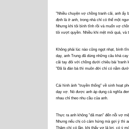
"Nhiều chuyện vợ chồng tranh cãi, anh ấy bả
định là ở anh, trong nhà chỉ có thể một ngư
Nhưng khi tôi bình tĩnh rồi và muốn vợ chồng
tôi vượt quyền. Nhiều khi mệt mỏi quá, và t
Không phải lúc nào cũng ngọt nhạt, bình tĩ
dạy, anh Trung đã dùng những câu khá cay n
cãi tay đôi với chồng dưới chiêu bài 'tranh
"Đã là đàn bà thì muôn đời chỉ có nằm dưới
Cái hình ảnh "truyền thống" về sinh hoạt p
dạy vợ. Nó được anh áp dụng cả nghĩa đen 
nhau chỉ theo nhu cầu của anh.
Thực ra anh không "dã man" đến nỗi vợ mệt,
Nhưng nếu chị có cảm hứng mà gợi ý thì a
Thậm chí có lần, khi thấy vợ lả lơi, có ý mời