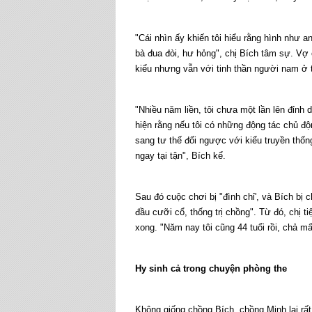
"Cái nhìn ấy khiến tôi hiểu rằng hình như a
bà đua đòi, hư hỏng", chị Bích tâm sự. Vợ c
kiểu nhưng vẫn với tinh thần người nam ở 
"Nhiều năm liền, tôi chưa một lần lên đỉnh
hiện rằng nếu tôi có những động tác chủ độ
sang tư thế đối ngược với kiểu truyền thống
ngay tại tận", Bích kể.
Sau đó cuộc chơi bị "đình chỉ', và Bích bị 
đầu cưỡi cổ, thống trị chồng". Từ đó, chị tiệ
xong. "Năm nay tôi cũng 44 tuổi rồi, chả m
Hy sinh cả trong chuyện phòng the
Không giống chồng Bích, chồng Minh lại rất