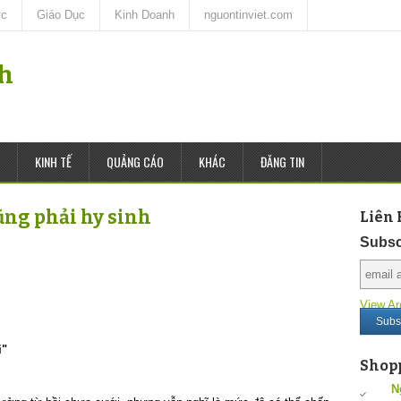
ức
Giáo Dục
Kinh Doanh
nguontinviet.com
nh
KINH TẾ
QUẢNG CÁO
KHÁC
ĐĂNG TIN
ũng phải hy sinh
Liên 
Subsc
View Ar
i"
Shop
N