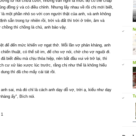
trưởng từ hồi chưa cưới, nhưng vẫn nghĩ là mức độ có thể chấp
ũng đồng ý và có điều chỉnh. Nhưng lấy nhau về rồi chị mới biết,
ỉ là một phần nhỏ so với con người thật của anh, và anh không
nh sẵn trong tự nhiên rồi, trời và đất thì trời ở trên, âm và
 chồng thì chồng là chủ, anh bảo vậy.
N
riệt để đến mức khiến vợ ngạt thở. Mỗi lần vợ phản kháng, anh
 chiến thuật, có thể sẽ im, để cho vợ nói, chờ cho vợ nguội đi.
ã biết điều mà chịu thỏa hiệp, nên bắt đầu vui vẻ trở lại, thì
M
h cư xử láo xược lúc trước, rằng chị như thế là không hiểu
dung thì đã cho mấy cái tát rồi.
 anh sai, mà đó chỉ là cách anh dạy dỗ vợ, trời ạ, kiểu như dạy
T
nhàng ấy", Bích nói.