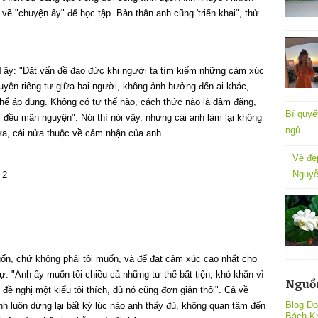
về "chuyện ấy" để học tập. Bản thân anh cũng 'triển khai", thử
 Tây: "Đặt vấn đề đạo đức khi người ta tìm kiếm những cảm xúc
chuyện riêng tư giữa hai người, không ảnh hưởng đến ai khác,
 thể áp dụng. Không có tư thế nào, cách thức nào là dâm đãng,
Bí quyế
 đều mãn nguyện". Nói thì nói vậy, nhưng cái anh làm lại không
ngủ
ửa, cái nửa thuộc về cảm nhận của anh.
Vẻ đẹ
Nguyễ
ốn, chứ không phải tôi muốn, và để đạt cảm xúc cao nhất cho
ự. "Anh ấy muốn tôi chiều cả những tư thế bất tiện, khó khăn vì
Nguồ
 đề nghị một kiểu tôi thích, dù nó cũng đơn giản thôi". Cả về
Blog Do
h luôn dừng lại bất kỳ lúc nào anh thấy đủ, không quan tâm đến
Bách K