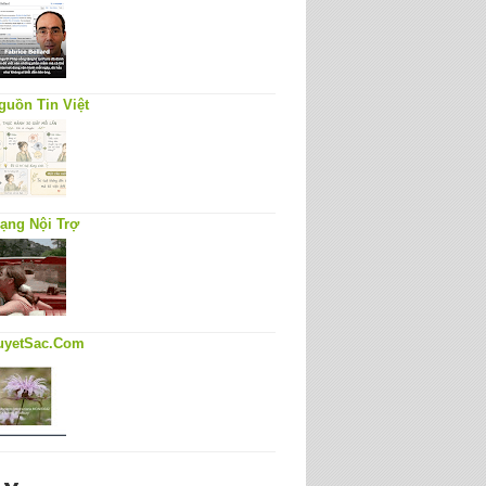
guồn Tin Việt
ạng Nội Trợ
uyetSac.Com