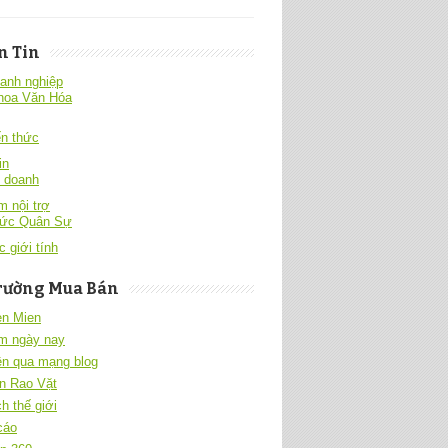
n Tin
anh nghiệp
hoa Văn Hóa
́n thức
in
h doanh
 nội trợ
hức Quân Sự
c giới tính
rường Mua Bán
en Mien
m ngày nay
ền qua mạng blog
n Rao Vặt
h thế giới
cáo