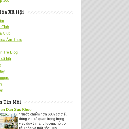
p 360
Hóa Xã Hội
 ấm
 Club
a Club
hoa Ẩm Thực
ên Trẻ Blog
xã hội
o
Hay
ggers
p
ân
 Tin Mới
ien Dan Suc Khoe
*Nước chiếm hơn 60% cơ thể,
đóng vai trò quan trọng trong
việc duy trì năng lượng, hỗ trợ
tiêu hóa và thải độc. Tuy