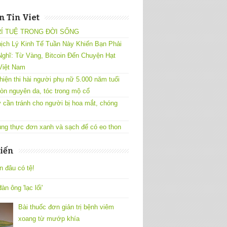
 Tin Viet
RÍ TUỆ TRONG ĐỜI SỐNG
ịch Lý Kinh Tế Tuần Này Khiến Bạn Phải
ghĩ: Từ Vàng, Bitcoin Đến Chuyện Hạt
Việt Nam
hiện thi hài người phụ nữ 5.000 năm tuổi
òn nguyên da, tóc trong mộ cổ
 cần tránh cho người bị hoa mắt, chóng
ng thực đơn xanh và sạch để có eo thon
iến
n đâu có tệ!
àn ông 'lạc lối'
Bài thuốc đơn giản trị bệnh viêm
xoang từ mướp khía