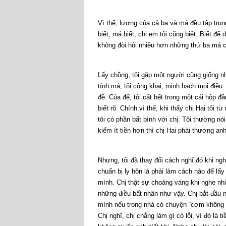
Vì thế, lương của cả ba và má đều tập trun
biết, má biết, chị em tôi cũng biết. Biết 
không đòi hỏi nhiều hơn những thứ ba má c
Lấy chồng, tôi gặp một người cũng giống nh
tính má, tôi công khai, minh bạch mọi điều
đề. Của để, tôi cất hết trong một cái hộp đầ
biết rõ. Chính vì thế, khi thấy chị Hai tôi
tôi có phần bất bình với chị. Tôi thường 
kiếm ít tiền hơn thì chị Hai phải thương a
Nhưng, tôi đã thay đổi cách nghĩ đó khi ng
chuẩn bị ly hôn là phải làm cách nào để lấy
mình. Chị thật sự choáng váng khi nghe nhữ
những điều bất nhân như vậy. Chị bắt đầu 
mình nếu trong nhà có chuyện “cơm không là
Chị nghĩ, chị chẳng làm gì có lỗi, vì đó là t