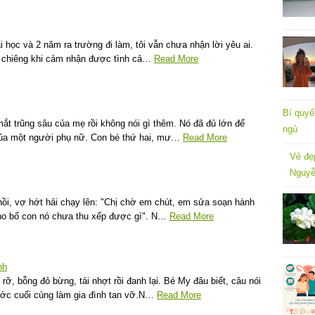
i học và 2 năm ra trường đi làm, tôi vẫn chưa nhận lời yêu ai.
ng chiêng khi cảm nhận được tình cả…
Read More
Bí quyế
mắt trũng sâu của mẹ rồi không nói gì thêm. Nó đã đủ lớn để
ngủ
của một người phụ nữ. Con bé thứ hai, mư…
Read More
Vẻ đẹ
Nguyễ
 hồi, vợ hớt hải chạy lên: "Chị chờ em chút, em sửa soạn hành
cho bố con nó chưa thu xếp được gì". N…
Read More
nh
ỡ, bỗng đỏ bừng, tái nhợt rồi đanh lại. Bé My đâu biết, câu nói
ước cuối cùng làm gia đình tan vỡ.N…
Read More