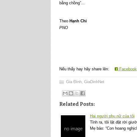
bằng chồng”...
Theo
Hạnh Chi
PNO
Nếu thấy hay hãy share lên:
Facebook
Gia Đình
,
GiaDinhNet
Related Posts:
Hai người phụ nữ của tôi
Tỉnh ra, tôi lật đật rời g
Mẹ bảo: “Con hoang nghịch