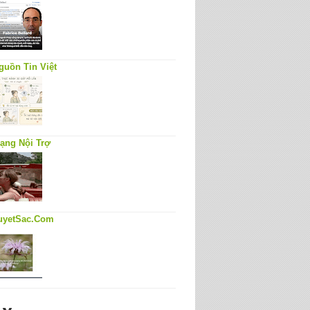
guồn Tin Việt
ạng Nội Trợ
uyetSac.Com