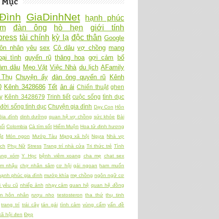
 Mục
Đình
GiaDinhNet
hạnh phúc
Ấm
đàn ông
hò hẹn
giới tính
ress
tài chính
kỳ lạ
độc thân
Google
ôn nhân
yêu
sex
Cô dâu
vợ chồng
mang
oại tình
quyến rũ
thăng hoa
gợi cảm
bố
làm dâu
Mẹo Vặt
Việc Nhà
du lịch
AFamily
 Thụ
Chuyện ấy
đàn ông quyến rũ
Kênh
0
Kênh 3428686
Tết
ân ái
Chiến thuật
ghen
y
Kênh 3428679
Trinh tiết
cuộc sống
tình dục
đời sống tình dục
Chuyện gia đình
Dạy Con
Hôn
Gia đình
dinh dưỡng
quan hệ vợ chồng
sức khỏe
Bài
ối
Colombia
Cà tím sốt
Hiếm Muộn
Hoa tử đinh hương
ật
Món ngon
Mướp Tàu
Mạng xã hội
Ngựa
Nhà vợ
ch
Phụ Nữ
Stress
Trang trí nhà cửa
Tri thức trẻ
Tình
àng xóm
Y Học
bệnh viêm xoang
cha mẹ
chat sex
am nhậu
chợ nhân sâm
cơ hội
gái ngoan
ham muốn
hạnh phúc gia đình
mướp khía
mẹ chồng
ngôn ngữ cơ
 yêu cũ
nhiếp ảnh
nhạy cảm
quan hệ
quan hệ đồng
ền hôn nhân
rượu nho
testosteron
tha thứ
thụ tinh
trang trí
trái cây
tán gái
tình cảm
vùng cấm
vấn đề
xã hội đen
Đẹp