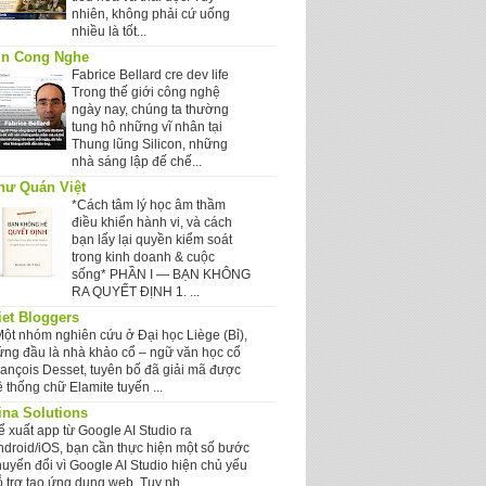
nhiên, không phải cứ uống
nhiều là tốt...
in Cong Nghe
Fabrice Bellard cre dev life
Trong thế giới công nghệ
ngày nay, chúng ta thường
tung hô những vĩ nhân tại
Thung lũng Silicon, những
nhà sáng lập đế chế...
hư Quán Việt
*Cách tâm lý học âm thầm
điều khiển hành vi, và cách
bạn lấy lại quyền kiểm soát
trong kinh doanh & cuộc
sống* PHẦN I — BẠN KHÔNG
RA QUYẾT ĐỊNH 1. ...
iet Bloggers
Một nhóm nghiên cứu ở Đại học Liège (Bỉ),
ứng đầu là nhà khảo cổ – ngữ văn học cổ
rançois Desset, tuyên bố đã giải mã được
 thống chữ Elamite tuyến ...
ina Solutions
ể xuất app từ Google AI Studio ra
ndroid/iOS, bạn cần thực hiện một số bước
huyển đổi vì Google AI Studio hiện chủ yếu
 trợ tạo ứng dụng web. Tuy nh...