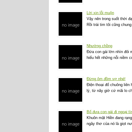
Lời xin lỗi muộn
Vậy nên trong suốt thời đạ
Rồi trái tim tôi cũng chu
Nhường chồng
Đứa con gái lớn nhìn đôi 
hiểu hết những nỗi niềm 
Đừng ôm đồm vợ nhé!
Điện thoại đổ chuông liên
lý, từ nãy giờ cứ mãi lo 
Bố đưa con gái đi ngoại tì
Khuôn mặt Hiền đang rạng r
ngây thơ của nó là giọt n