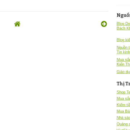
Nguồ
Blog Do
Bách K
Blog kiê
Nguồn t
Tin kin
Mua sắm
Kiến T
Giáo dụ
Thị T
Shop T
Mua sắ
Kiếm ti
Mua Bá
Nhà sác
Quảng 