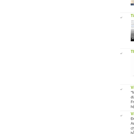
T
T
V
*
đ
F
hệ
V
Đ
A
c
hỗ