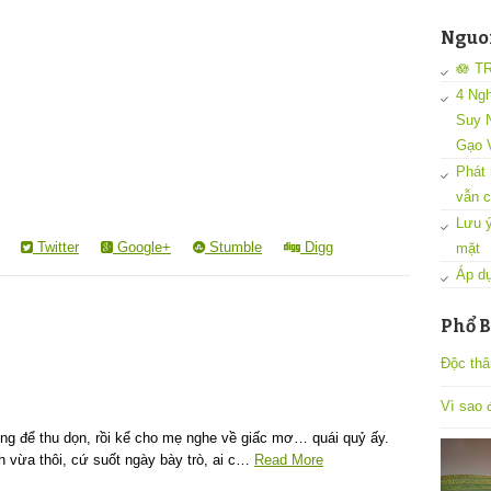
Nguon
🪷 T
4 Ngh
Suy N
Gạo 
Phát 
vẫn c
Lưu ý
Twitter
Google+
Stumble
Digg
mặt
Áp dụ
Phổ B
Độc thâ
Vì sao đ
iường để thu dọn, rồi kể cho mẹ nghe về giấc mơ… quái quỷ ấy.
 vừa thôi, cứ suốt ngày bày trò, ai c…
Read More