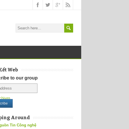
Kết Web
ribe to our group
chives
ping Around
guồn Tin Công nghệ