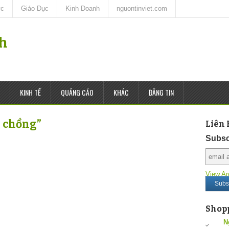
ức
Giáo Dục
Kinh Doanh
nguontinviet.com
nh
KINH TẾ
QUẢNG CÁO
KHÁC
ĐĂNG TIN
g chồng”
Liên 
Subsc
View Ar
Shop
N