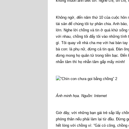
không muốn anh biết tới. Nghe chị, tin chị,
Không ngờ, đến năm thứ 10 của cuộc hôn nh
tài sản để chúng tôi tự phân chia. Anh bảo
lớn. Nghe lời chồng và tin ở quá khứ sống 
với nhau, chồng tôi đẩy tôi vào những tính 
gì. Tôi quay về nhà cha mẹ với hai bàn tay
bà con: là phụ nữ, đừng cả tin quá. Đàn ô
đừng mong họ quân tử trong tiền bạc. Đến 
nhẫn tâm thì họ nhẫn tâm gấp mấy mình!
Ảnh minh họa. Nguồn: Internet
Giờ đây, với những bạn gái trẻ sắp lấy chồ
phòng thân nếu phải làm lại từ đầu. Đừng 
hết lòng với chồng vì: “Gái có công, chồn