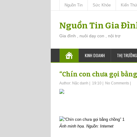
Nguồn Tin
Sức Khỏe
Kiến Th
Nguồn Tin Gia Đì
Gia đình , nuôi dạy con , nội trợ
KINH DOANH
THỊ TRƯỜNG
“Chín con chưa gọi bằn
Author:
Nặc danh
|
19:10
|
No Comments
|
Ảnh minh họa. Nguồn: Internet