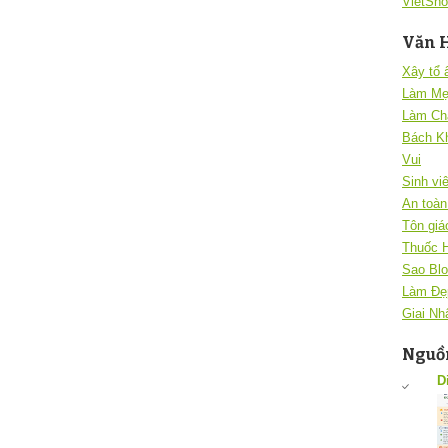
VietSho
Văn 
Xây tổ
Làm Mẹ
Làm Ch
Bách K
Vui
Sinh vi
An toàn 
Tôn giá
Thuốc 
Sao Blo
Làm Đẹ
Giai Nh
Nguồn
D