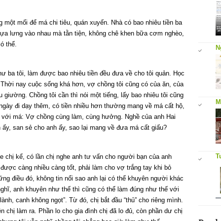
g một mối để má chi tiêu, quán xuyến. Nhà có bao nhiêu tiền ba
để dựa lưng vào nhau mà tằn tiện, không chê khen bữa cơm nghèo,
ó thể.
N
ư ba tôi, làm được bao nhiêu tiền đều đưa về cho tôi quản. Học
. Thời nay cuộc sống khá hơn, vợ chồng tôi cũng có của ăn, của
u giường. Chồng tôi cần thì nói một tiếng, lấy bao nhiêu tôi cũng
M
 từ ngày đi dạy thêm, có tiền nhiều hơn thường mang về má cất hộ,
nói với má: Vợ chồng cùng làm, cùng hưởng. Nghề của anh Hai
nh ấy, san sẻ cho anh ấy, sao lại mang về đưa má cất giấu?
T
he chị kể, có lần chị nghe anh tư vấn cho người bạn của anh
 được càng nhiều càng tốt, phải làm cho vợ trắng tay khi bỏ
ng điều đó, không tin nổi sao anh lại có thể khuyên người khác
nghĩ, anh khuyên như thế thì cũng có thể làm đúng như thế với
nh, canh không ngọt”. Từ đó, chị bắt đầu “thủ” cho riêng mình.
iền chị làm ra. Phần lo cho gia đình chị đã lo đủ, còn phần dư chị