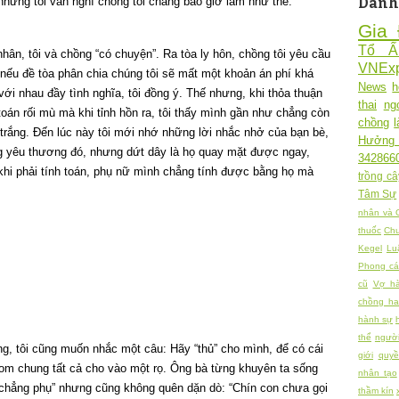
 nhưng tôi vẫn nghĩ chồng tôi chẳng bao giờ làm như thế.
Danh
Gia 
Tổ 
ân, tôi và chồng “có chuyện”. Ra tòa ly hôn, chồng tôi yêu cầu
VNExp
, nếu đề tòa phân chia chúng tôi sẽ mất một khoản án phí khá
News
h
với nhau đầy tình nghĩa, tôi đồng ý. Thế nhưng, khi thỏa thuận
thai
ng
toán rối mù mà khi tỉnh hồn ra, tôi thấy mình gần như chẳng còn
chồng
 trắng. Đến lúc này tôi mới nhớ những lời nhắc nhở của bạn bè,
Hưởng
ng yêu thương đó, nhưng dứt dây là họ quay mặt được ngay,
342866
khi phải tính toán, phụ nữ mình chẳng tính được bằng họ mà
trồng câ
Tâm Sự
nhân và 
thuốc
Chu
Kegel
Lu
Phong cá
cũ
Vợ h
chồng h
hành sự
thể
người
ng, tôi cũng muốn nhắc một câu: Hãy “thủ” cho mình, để có cái
giới
quy
gom chung tất cả cho vào một rọ. Ông bà từng khuyên ta sống
nhân tạo
g chẳng phụ” nhưng cũng không quên dặn dò: “Chín con chưa gọi
thầm kín