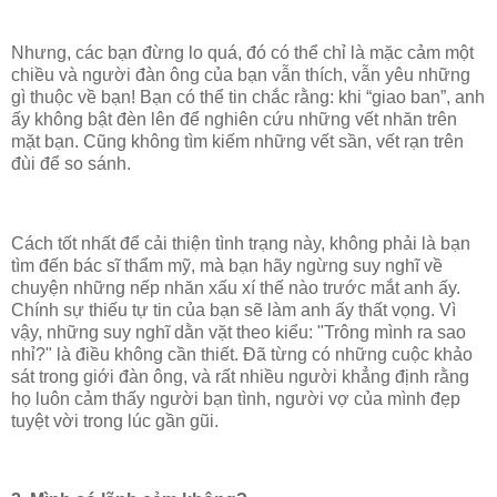
Nhưng, các bạn đừng lo quá, đó có thể chỉ là mặc cảm một
chiều và người đàn ông của bạn vẫn thích, vẫn yêu những
gì thuộc về bạn! Bạn có thể tin chắc rằng: khi “giao ban”, anh
ấy không bật đèn lên để nghiên cứu những vết nhăn trên
mặt bạn. Cũng không tìm kiếm những vết sần, vết rạn trên
đùi để so sánh.
Cách tốt nhất để cải thiện tình trạng này, không phải là bạn
tìm đến bác sĩ thẩm mỹ, mà bạn hãy ngừng suy nghĩ về
chuyện những nếp nhăn xấu xí thế nào trước mắt anh ấy.
Chính sự thiếu tự tin của bạn sẽ làm anh ấy thất vọng. Vì
vậy, những suy nghĩ dằn vặt theo kiểu: "Trông mình ra sao
nhỉ?" là điều không cần thiết. Đã từng có những cuộc khảo
sát trong giới đàn ông, và rất nhiều người khẳng định rằng
họ luôn cảm thấy người bạn tình, người vợ của mình đẹp
tuyệt vời trong lúc gần gũi.