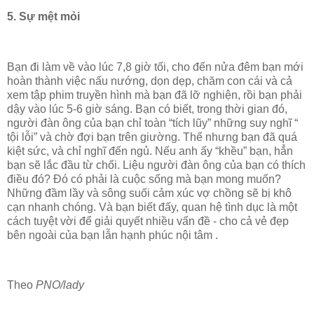
5. Sự mệt mỏi
Bạn đi làm về vào lúc 7,8 giờ tối, cho đến nửa đêm bạn mới
hoàn thành việc nấu nướng, dọn dẹp, chăm con cái và cả
xem tập phim truyền hình mà bạn đã lỡ nghiện, rồi bạn phải
dậy vào lúc 5-6 giờ sáng. Bạn có biết, trong thời gian đó,
người đàn ông của bạn chỉ toàn “tích lũy” những suy nghĩ “
tội lỗi” và chờ đợi bạn trên giường. Thế nhưng bạn đã quá
kiệt sức, và chỉ nghĩ đến ngủ. Nếu anh ấy “khều” bạn, hẳn
bạn sẽ lắc đầu từ chối. Liệu người đàn ông của bạn có thích
điều đó? Đó có phải là cuộc sống mà bạn mong muốn?
Những đầm lầy và sông suối cảm xúc vợ chồng sẽ bị khô
cạn nhanh chóng. Và bạn biết đấy, quan hệ tình dục là một
cách tuyệt vời để giải quyết nhiều vấn đề - cho cả vẻ đẹp
bên ngoài của bạn lẫn hạnh phúc nội tâm .
Theo
PNO/lady