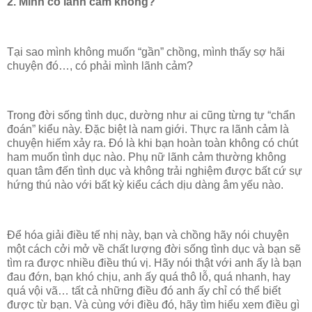
2. Mình có lãnh cảm không?
Tại sao mình không muốn “gần” chồng, mình thấy sợ hãi
chuyện đó…, có phải mình lãnh cảm?
Trong đời sống tình dục, dường như ai cũng từng tự “chẩn
đoán” kiểu này. Đặc biệt là nam giới. Thực ra lãnh cảm là
chuyện hiếm xảy ra. Đó là khi bạn hoàn toàn không có chút
ham muốn tình dục nào. Phụ nữ lãnh cảm thường không
quan tâm đến tình dục và không trải nghiệm được bất cứ sự
hứng thú nào với bất kỳ kiểu cách dịu dàng âm yếu nào.
Để hóa giải điều tế nhị này, bạn và chồng hãy nói chuyện
một cách cởi mở về chất lượng đời sống tình dục và bạn sẽ
tìm ra được nhiều điều thú vị. Hãy nói thật với anh ấy là bạn
đau đớn, bạn khó chịu, anh ấy quá thô lỗ, quá nhanh, hay
quá vội vã… tất cả những điều đó anh ấy chỉ có thể biết
được từ bạn. Và cùng với điều đó, hãy tìm hiểu xem điều gì