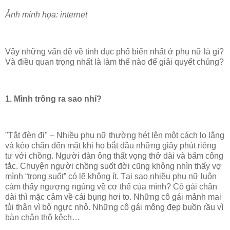
Ảnh minh họa: internet
Vậy những vấn đề về tình dục phổ biến nhất ở phụ nữ là gì?
Và điều quan trọng nhất là làm thế nào để giải quyết chúng?
1. Mình trông ra sao nhỉ?
"Tắt đèn đi" – Nhiều phụ nữ thường hét lên một cách lo lắng
và kéo chăn đến mặt khi họ bắt đầu những giây phút riêng
tư với chồng. Người đàn ông thất vọng thở dài và bấm công
tắc. Chuyện người chồng suốt đời cũng không nhìn thấy vợ
mình “trong suốt” có lẽ không ít. Tại sao nhiều phụ nữ luôn
cảm thấy ngượng ngùng về cơ thể của mình? Cô gái chân
dài thì mặc cảm về cái bụng hơi to. Những cô gái mảnh mai
tủi thân vì bộ ngực nhỏ. Những cô gái mông đẹp buồn rầu vì
bàn chân thô kệch…