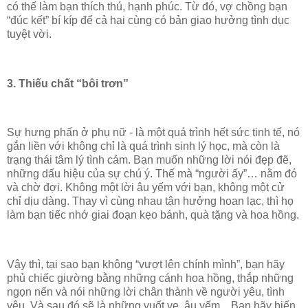
có thế làm bạn thích thú, hạnh phúc. Từ đó, vợ chồng bạn
“đúc kết” bí kíp để cả hai cùng có bản giao hưởng tình dục
tuyệt vời.
3. Thiếu chất “bôi trơn”
Sự hưng phấn ở phụ nữ - là một quá trình hết sức tinh tế, nó
gắn liền với không chỉ là quá trình sinh lý học, mà còn là
trạng thái tâm lý tình cảm. Bạn muốn những lời nói đẹp đẽ,
những dấu hiệu của sự chú ý. Thế mà “người ấy”… nằm đó
và chờ đợi. Không một lời âu yếm với bạn, không một cử
chỉ dịu dàng. Thay vì cùng nhau tận hưởng hoan lạc, thì họ
làm bạn tiếc nhớ giai đoạn kẹo bánh, quà tặng và hoa hồng.
Vậy thì, tại sao bạn không “vượt lên chính mình”, bạn hãy
phủ chiếc giường bằng những cánh hoa hồng, thắp những
ngọn nến và nói những lời chân thành về người yêu, tình
yêu. Và sau đó sẽ là những vuốt ve, âu yếm... Bạn hãy biến