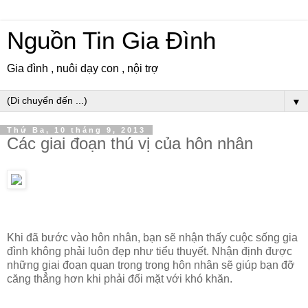
Nguồn Tin Gia Đình
Gia đình , nuôi dạy con , nội trợ
▼
Thứ Ba, 10 tháng 9, 2013
Các giai đoạn thú vị của hôn nhân
Khi đã bước vào hôn nhân, bạn sẽ nhận thấy cuộc sống gia
đình không phải luôn đẹp như tiểu thuyết. Nhận định được
những giai đoạn quan trọng trong hôn nhân sẽ giúp bạn đỡ
căng thẳng hơn khi phải đối mặt với khó khăn.