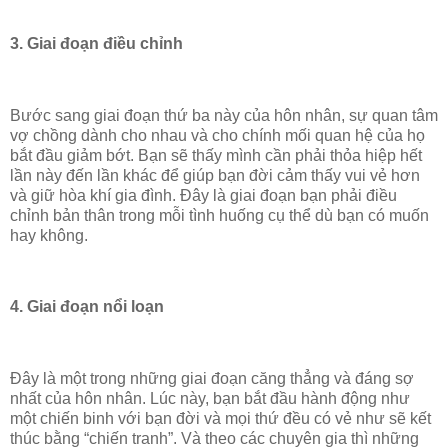
3. Giai đoạn điều chỉnh
Bước sang giai đoạn thứ ba này của hôn nhân, sự quan tâm
vợ chồng dành cho nhau và cho chính mối quan hệ của họ
bắt đầu giảm bớt. Bạn sẽ thấy mình cần phải thỏa hiệp hết
lần này đến lần khác để giúp bạn đời cảm thấy vui vẻ hơn
và giữ hòa khí gia đình. Đây là giai đoạn bạn phải điều
chỉnh bản thân trong mỗi tình huống cụ thể dù bạn có muốn
hay không.
4. Giai đoạn nổi loạn
Đây là một trong những giai đoạn căng thẳng và đáng sợ
nhất của hôn nhân. Lúc này, bạn bắt đầu hành động như
một chiến binh với bạn đời và mọi thứ đều có vẻ như sẽ kết
thúc bằng “chiến tranh”. Và theo các chuyên gia thì những