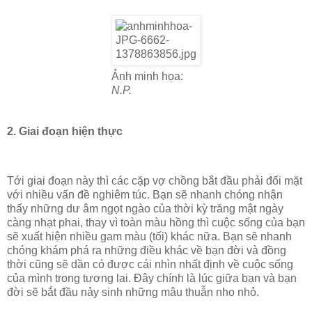
Ảnh minh họa:
N.P.
2. Giai đoạn hiện thực
Tới giai đoạn này thì các cặp vợ chồng bắt đầu phải đối mặt
với nhiều vấn đề nghiêm túc. Bạn sẽ nhanh chóng nhận
thấy những dư âm ngọt ngào của thời kỳ trăng mật ngày
càng nhạt phai, thay vì toàn màu hồng thì cuộc sống của bạn
sẽ xuất hiện nhiều gam màu (tối) khác nữa. Bạn sẽ nhanh
chóng khám phá ra những điều khác về bạn đời và đồng
thời cũng sẽ dần có được cái nhìn nhất định về cuộc sống
của mình trong tương lai. Đây chính là lúc giữa bạn và bạn
đời sẽ bắt đầu nảy sinh những mâu thuẫn nho nhỏ.