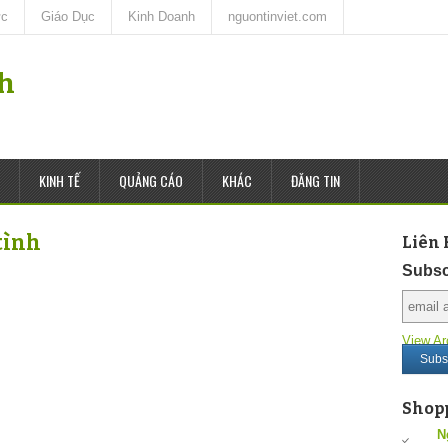
ức
Giáo Dục
Kinh Doanh
nguontinviet.com
nh
KINH TẾ
QUẢNG CÁO
KHÁC
ĐĂNG TIN
tình
Liên 
Subsc
View Ar
Shop
N