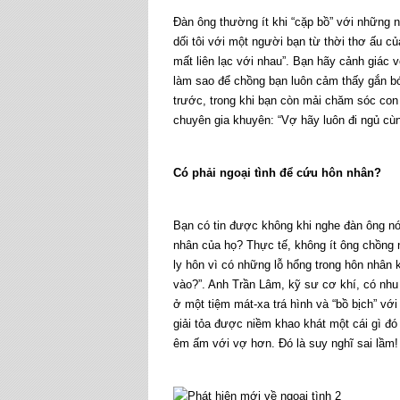
Đàn ông thường ít khi “cặp bồ” với những n
dối tôi với một người bạn từ thời thơ ấu củ
mất liên lạc với nhau”. Bạn hãy cảnh giác
làm sao để chồng bạn luôn cảm thấy gắn b
trước, trong khi bạn còn mải chăm sóc con 
chuyên gia khuyên: “Vợ hãy luôn đi ngủ cùn
Có phải ngoại tình để cứu hôn nhân?
Bạn có tin được không khi nghe đàn ông nó
nhân của họ? Thực tế, không ít ông chồng n
ly hôn vì có những lỗ hổng trong hôn nhân
vào?”. Anh Trần Lâm, kỹ sư cơ khí, có nhu
ở một tiệm mát-xa trá hình và “bồ bịch” với
giải tỏa được niềm khao khát một cái gì đó
êm ấm với vợ hơn. Đó là suy nghĩ sai lầm!