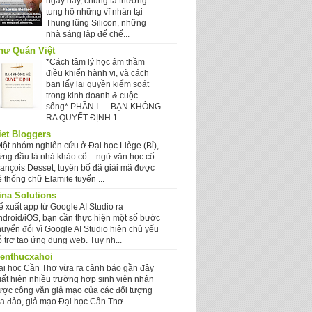
ngày nay, chúng ta thường
tung hô những vĩ nhân tại
Thung lũng Silicon, những
nhà sáng lập đế chế...
hư Quán Việt
*Cách tâm lý học âm thầm
điều khiển hành vi, và cách
bạn lấy lại quyền kiểm soát
trong kinh doanh & cuộc
sống* PHẦN I — BẠN KHÔNG
RA QUYẾT ĐỊNH 1. ...
iet Bloggers
Một nhóm nghiên cứu ở Đại học Liège (Bỉ),
ứng đầu là nhà khảo cổ – ngữ văn học cổ
rançois Desset, tuyên bố đã giải mã được
 thống chữ Elamite tuyến ...
ina Solutions
ể xuất app từ Google AI Studio ra
ndroid/iOS, bạn cần thực hiện một số bước
huyển đổi vì Google AI Studio hiện chủ yếu
 trợ tạo ứng dụng web. Tuy nh...
ienthucxahoi
ại học Cần Thơ vừa ra cảnh báo gần đây
uất hiện nhiều trường hợp sinh viên nhận
ược công văn giả mạo của các đối tượng
ừa đảo, giả mạo Đại học Cần Thơ....