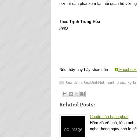
nơi thì cần phải xem lại mối quan hệ với n
Theo
Trịnh Trung Hòa
PNO
Nếu thấy hay hãy share lên:
Facebook
Gia Đình
,
GiaDinhNet
,
hạnh phúc
,
kỳ lạ
Related Posts:
Chuẩn của hạnh phúc
Hôm đó về nhà, lòng anh c
nghe, hàng ngày anh lo h