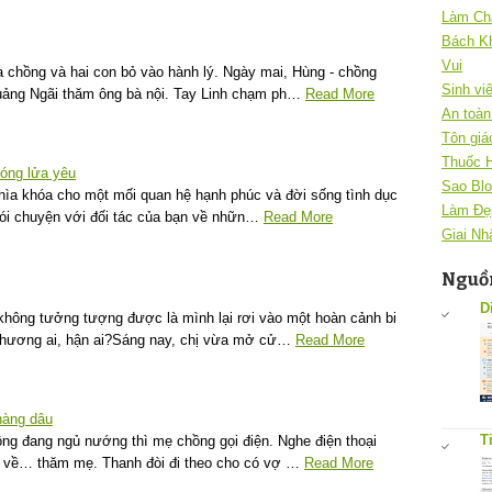
Làm Ch
Bách K
Vui
 chồng và hai con bỏ vào hành lý. Ngày mai, Hùng - chồng
Sinh vi
Quảng Ngãi thăm ông bà nội. Tay Linh chạm ph…
Read More
An toàn 
Tôn giá
Thuốc 
óng lửa yêu
Sao Blo
à chìa khóa cho một mối quan hệ hạnh phúc và đời sống tình dục
Làm Đẹ
ói chuyện với đối tác của bạn về nhữn…
Read More
Giai Nh
Nguồn
D
hông tưởng tượng được là mình lại rơi vào một hoàn cảnh bi
t thương ai, hận ai?Sáng nay, chị vừa mở cử…
Read More
nàng dâu
T
ng đang ngủ nướng thì mẹ chồng gọi điện. Nghe điện thoại
bị về… thăm mẹ. Thanh đòi đi theo cho có vợ …
Read More