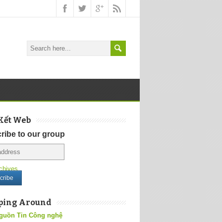
Kết Web
ribe to our group
chives
ping Around
guồn Tin Công nghệ