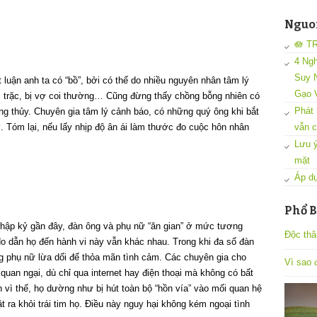
Nguon
🪷 T
4 Ngh
Suy N
luận anh ta có “bồ”, bởi có thể do nhiều nguyên nhân tâm lý
Gạo 
c trặc, bị vợ coi thường… Cũng đừng thấy chồng bỗng nhiên có
Phát 
ung thủy. Chuyên gia tâm lý cảnh báo, có những quý ông khi bắt
ợ. Tóm lại, nếu lấy nhịp độ ân ái làm thước đo cuộc hôn nhân
vẫn c
Lưu ý
mặt
Áp dụ
Phổ B
 thập kỷ gần đây, đàn ông và phụ nữ “ăn gian” ở mức tương
Độc thâ
 dẫn họ đến hành vi này vẫn khác nhau. Trong khi đa số đàn
ăng phụ nữ lừa dối để thỏa mãn tình cảm. Các chuyên gia cho
Vì sao đ
quan ngại, dù chỉ qua internet hay điện thoại mà không có bất
 vì thế, họ dường như bị hút toàn bộ “hồn vía” vào mối quan hệ
ật ra khỏi trái tim họ. Điều này nguy hại không kém ngoại tình