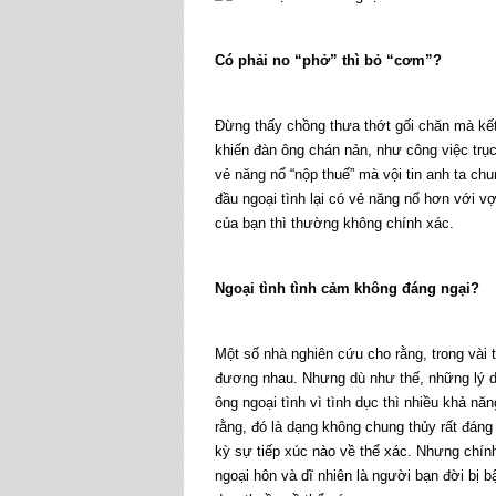
Có phải no “phở” thì bỏ “cơm”?
Đừng thấy chồng thưa thớt gối chăn mà kết 
khiến đàn ông chán nản, như công việc trụ
vẻ năng nổ “nộp thuế” mà vội tin anh ta ch
đầu ngoại tình lại có vẻ năng nổ hơn với v
của bạn thì thường không chính xác.
Ngoại tình tình cảm không đáng ngại?
Một số nhà nghiên cứu cho rằng, trong vài
đương nhau. Nhưng dù như thế, những lý do
ông ngoại tình vì tình dục thì nhiều khả n
rằng, đó là dạng không chung thủy rất đáng 
kỳ sự tiếp xúc nào về thể xác. Nhưng chính
ngoại hôn và dĩ nhiên là người bạn đời bị b