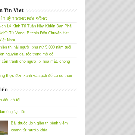
 Tin Viet
RÍ TUỆ TRONG ĐỜI SỐNG
ịch Lý Kinh Tế Tuần Này Khiến Bạn Phải
ghĩ: Từ Vàng, Bitcoin Đến Chuyện Hạt
Việt Nam
hiện thi hài người phụ nữ 5.000 năm tuổi
òn nguyên da, tóc trong mộ cổ
 cần tránh cho người bị hoa mắt, chóng
ng thực đơn xanh và sạch để có eo thon
iến
n đâu có tệ!
àn ông 'lạc lối'
Bài thuốc đơn giản trị bệnh viêm
xoang từ mướp khía