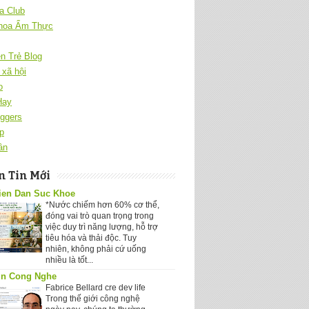
a Club
hoa Ẩm Thực
ên Trẻ Blog
xã hội
o
Hay
ggers
p
ân
 Tin Mới
ien Dan Suc Khoe
*Nước chiếm hơn 60% cơ thể,
đóng vai trò quan trọng trong
việc duy trì năng lượng, hỗ trợ
tiêu hóa và thải độc. Tuy
nhiên, không phải cứ uống
nhiều là tốt...
in Cong Nghe
Fabrice Bellard cre dev life
Trong thế giới công nghệ