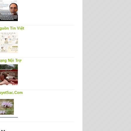
guồn Tin Việt
ạng Nội Trợ
uyetSac.Com