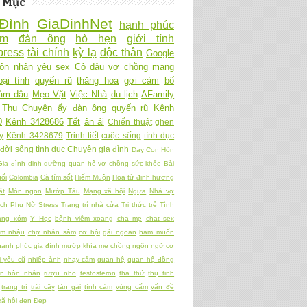
 Mục
Đình
GiaDinhNet
hạnh phúc
Ấm
đàn ông
hò hẹn
giới tính
ress
tài chính
kỳ lạ
độc thân
Google
ôn nhân
yêu
sex
Cô dâu
vợ chồng
mang
oại tình
quyến rũ
thăng hoa
gợi cảm
bố
làm dâu
Mẹo Vặt
Việc Nhà
du lịch
AFamily
 Thụ
Chuyện ấy
đàn ông quyến rũ
Kênh
0
Kênh 3428686
Tết
ân ái
Chiến thuật
ghen
y
Kênh 3428679
Trinh tiết
cuộc sống
tình dục
đời sống tình dục
Chuyện gia đình
Dạy Con
Hôn
Gia đình
dinh dưỡng
quan hệ vợ chồng
sức khỏe
Bài
ối
Colombia
Cà tím sốt
Hiếm Muộn
Hoa tử đinh hương
ật
Món ngon
Mướp Tàu
Mạng xã hội
Ngựa
Nhà vợ
ch
Phụ Nữ
Stress
Trang trí nhà cửa
Tri thức trẻ
Tình
àng xóm
Y Học
bệnh viêm xoang
cha mẹ
chat sex
am nhậu
chợ nhân sâm
cơ hội
gái ngoan
ham muốn
hạnh phúc gia đình
mướp khía
mẹ chồng
ngôn ngữ cơ
 yêu cũ
nhiếp ảnh
nhạy cảm
quan hệ
quan hệ đồng
ền hôn nhân
rượu nho
testosteron
tha thứ
thụ tinh
trang trí
trái cây
tán gái
tình cảm
vùng cấm
vấn đề
xã hội đen
Đẹp