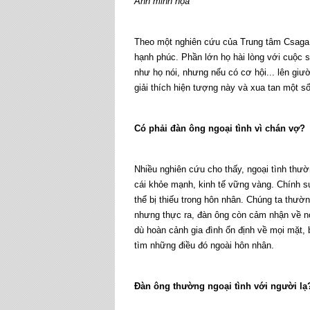
Ảnh minh họa
Theo một nghiên cứu của Trung tâm Csaga 
hạnh phúc. Phần lớn họ hài lòng với cuộc s
như họ nói, nhưng nếu có cơ hội... lên gi
giải thích hiện tượng này và xua tan một số
Có phải đàn ông ngoại tình vì chán vợ?
Nhiều nghiên cứu cho thấy, ngoại tình thườn
cái khỏe mạnh, kinh tế vững vàng. Chính s
thể bị thiếu trong hôn nhân. Chúng ta thườ
nhưng thực ra, đàn ông còn cảm nhận về n
dù hoàn cảnh gia đình ổn định về mọi mặt,
tìm những điều đó ngoài hôn nhân.
Đàn ông thường ngoại tình với người lạ