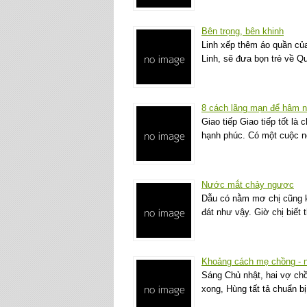
Bên trọng, bên khinh
Linh xếp thêm áo quần của
Linh, sẽ đưa bọn trẻ về 
8 cách lãng mạn để hâm n
Giao tiếp Giao tiếp tốt l
hạnh phúc. Có một cuộc n
Nước mắt chảy ngược
Dẫu có nằm mơ chị cũng k
đát như vậy. Giờ chị biế
Khoảng cách mẹ chồng - 
Sáng Chủ nhật, hai vợ chồ
xong, Hùng tất tả chuẩn 