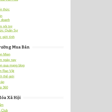
́n thức
in
h doanh
 nội trợ
hức Quân Sự
c giới tính
rường Mua Bán
en Mien
m ngày nay
ền qua mạng blog
n Rao Vặt
h thế giới
cáo
p 360
Hóa Xã Hội
 ấm
 Club