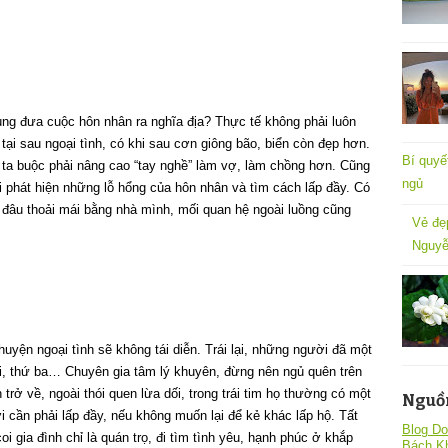
ùng đưa cuộc hôn nhân ra nghĩa địa? Thực tế không phải luôn
tại sau ngoại tình, có khi sau cơn giông bão, biển còn đẹp hơn.
Bí quyế
ta buộc phải nâng cao “tay nghề” làm vợ, làm chồng hơn. Cũng
ngủ
i phát hiện những lỗ hổng của hôn nhân và tìm cách lấp đầy. Có
 đâu thoải mái bằng nhà mình, mối quan hệ ngoài luồng cũng
Vẻ đẹ
Nguyễ
uyện ngoại tình sẽ không tái diễn. Trái lại, những người đã một
ai, thứ ba… Chuyên gia tâm lý khuyên, đừng nên ngủ quên trên
 trở về, ngoài thói quen lừa dối, trong trái tim họ thường có một
Nguồ
 cần phải lấp đầy, nếu không muốn lại để kẻ khác lấp hộ. Tất
Blog Do
i gia đình chỉ là quán trọ, đi tìm tình yêu, hạnh phúc ở khắp
Bách K