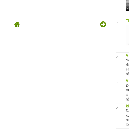
T
V
*
đ
F
hệ
V
Đ
A
c
hỗ
k
Đ
x
đ
l