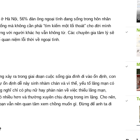
ở Hà Nội, 56% đàn ông ngoại tình đang sống trong hôn nhân
ống mà không cần phải “tìm kiếm một lối thoát” cho đời mình
N
ường với người khác họ vẫn không từ. Các chuyên gia tâm lý sẽ
 quan niệm lỗi thời về ngoại tình.
M
g xảy ra trong giai đoạn cuộc sống gia đình đi vào ổn định, con
ự ổn định dễ nảy sinh nhàm chán và vì thế, yếu tố lãng mạn có
ng nghĩ chỉ có phụ nữ hay phàn nàn về việc thiếu lãng mạn,
ó nhiều hơn và thường xuyên chịu đựng trong im lặng. Cho nên,
T
 bạn vẫn nên quan tâm xem chồng muốn gì. Đừng để anh ta đi
?