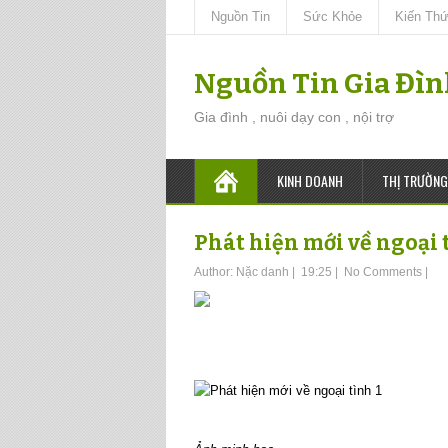
Nguồn Tin
Sức Khỏe
Kiến Th
Nguồn Tin Gia Đì
Gia đình , nuôi dạy con , nội trợ
KINH DOANH
THỊ TRƯỜNG
Phát hiện mới về ngoại 
Author:
Nặc danh
|
19:25
|
No Comments
|