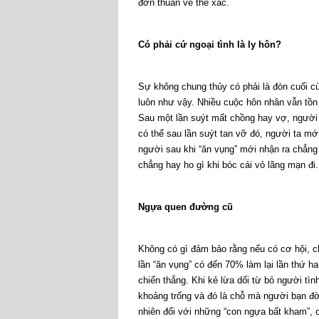
đơn thuần về thể xác.
Có phải cứ ngoại tình là ly hôn?
Sự không chung thủy có phải là đòn cuối c
luôn như vậy. Nhiều cuộc hôn nhân vẫn tồn 
Sau một lần suýt mất chồng hay vợ, người 
có thể sau lần suýt tan vỡ đó, người ta mớ
người sau khi “ăn vụng” mới nhận ra chẳng
chẳng hay ho gì khi bóc cái vỏ lãng mạn đi.
Ngựa quen đường cũ
Không có gì đảm bảo rằng nếu có cơ hội, ch
lần “ăn vụng” có đến 70% làm lại lần thứ h
chiến thắng. Khi kẻ lừa dối từ bỏ người tình
khoảng trống và đó là chỗ mà người bạn đời
nhiên đối với những “con ngựa bất kham”, co