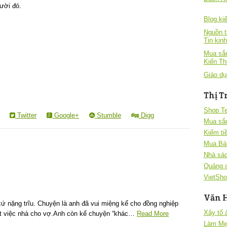
gười đó.
Blog kiê
Nguồn t
Tin kin
Mua sắm
Kiến T
Giáo dụ
Thị T
Shop T
Twitter
Google+
Stumble
Digg
Mua sắ
Kiếm ti
Mua Bá
Nhà sác
Quảng 
VietSho
Văn 
ứ nặng trĩu. Chuyện là anh đã vui miệng kể cho đồng nghiệp
Xây tổ
ết việc nhà cho vợ.Anh còn kể chuyện “khác…
Read More
Làm Mẹ