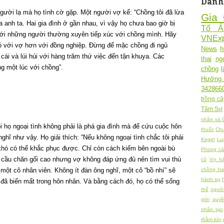
Danh
gười lạ mà họ tình cờ gặp. Một người vợ kể: “Chồng tôi đã lừa
Gia 
a anh ta. Hai gia đình ở gần nhau, vì vậy họ chưa bao giờ bị
Tổ 
 với những người thường xuyên tiếp xúc với chồng mình. Hãy
VNExp
ó với vợ hơn với đồng nghiệp. Đừng để mặc chồng đi ngủ
News
h
cái và lúi húi với hàng trăm thứ việc đến tận khuya. Các
thai
ng
g một lúc với chồng”.
chồng
Hưởng
342866
trồng câ
Tâm Sự
nhân và 
i họ ngoại tình không phải là phá gia đình mà để cứu cuộc hôn
thuốc
Chu
ghĩ như vậy. Họ giải thích: “Nếu không ngoại tình chắc tôi phải
Kegel
Lu
 khó có thể khắc phục được. Chỉ còn cách kiếm bên ngoài bù
Phong cá
 cầu chăn gối cao nhưng vợ không đáp ứng đủ nên tìm vui thú
cũ
Vợ h
 một cô nhân viên. Không ít đàn ông nghĩ, một cô “bồ nhí” sẽ
chồng h
hành sự
 đã biến mất trong hôn nhân. Và bằng cách đó, họ có thể sống
thể
người
giới
quy
nhân tạo
thầm kín