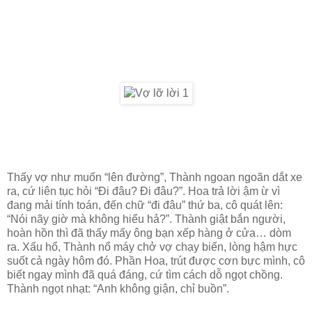
Thấy vợ như muốn “lên đường”, Thành ngoan ngoãn dắt xe
ra, cứ liên tục hỏi “Đi đâu? Đi đâu?”. Hoa trả lời ậm ừ vì
đang mải tính toán, đến chữ “đi đâu” thứ ba, cô quát lên:
“Nói nãy giờ mà không hiểu hả?”. Thành giật bắn người,
hoàn hồn thì đã thấy mấy ông bạn xếp hàng ở cửa… dòm
ra. Xấu hổ, Thành nổ máy chở vợ chạy biến, lòng hậm hực
suốt cả ngày hôm đó. Phần Hoa, trút được cơn bực mình, cô
biết ngay mình đã quá đáng, cứ tìm cách dỗ ngọt chồng.
Thành ngọt nhạt: “Anh không giận, chỉ buồn”.