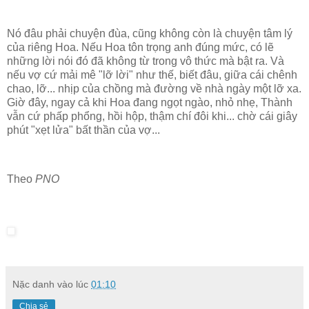
Nó đâu phải chuyện đùa, cũng không còn là chuyện tâm lý
của riêng Hoa. Nếu Hoa tôn trọng anh đúng mức, có lẽ
những lời nói đó đã không từ trong vô thức mà bật ra. Và
nếu vợ cứ mải mê "lỡ lời" như thế, biết đâu, giữa cái chênh
chao, lỡ... nhịp của chồng mà đường về nhà ngày một lỡ xa.
Giờ đây, ngay cả khi Hoa đang ngọt ngào, nhỏ nhẹ, Thành
vẫn cứ phấp phổng, hồi hộp, thậm chí đôi khi... chờ cái giây
phút "xẹt lửa" bất thần của vợ...
Theo
PNO
Nặc danh
vào lúc
01:10
Chia sẻ