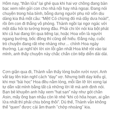
Hôm nay, “thần lửa” lại ghé qua khi hai vợ chồng đang bàn
bạc xem nên gửi con cho nhà nội hay nhà ngoại. Đang nói
chuyện trong hòa bình, bỗng dưng người phụ nữ vốn dịu
dàng kia thả một câu: “Mệt! Có chừng đó mà dây dưa hoài!”,
rồi ôm con đi thẳng vô phòng. Thành ngồi lại ngơ ngác với
một dấu hỏi to tướng trong đầu. Phải chi lời nói kia bột phát
khi cả hai đang lời qua tiếng lại, hoặc Hoa vốn là người
ngang bướng, bốc đồng thì cũng dễ hiểu. Đằng này, cuộc
trò chuyện đang rất nhẹ nhàng như… chính Hoa ngày
thường. Lại nghĩ tới lời xin lỗi gần nhất Hoa khẽ rót vào tai
mình, anh thấy chuyện này chắc chắn còn tiếp diễn dài dài.
Cơn giận qua đi, Thành vẫn thấy lòng buồn rười rượi. Anh
vắt tay lên trán nghĩ cách “dạy” vợ. Nhưng biết dạy kiểu gì,
khi mọi “bài học” Hoa đều nằm lòng, mỗi lần lỡ lời xong lại
tự dằn vặt mình bằng tất cả những lời lẽ mà anh định nói.
Bạn bè khuyên anh hãy xem “hạt sạn” này như gót chân
Asin, mấy ông bạn nhậu còn lè nhè “khi có hỏa hoạn, ai gần
lửa nhất thì phải chịu bỏng thôi”. Dù thế, Thành vẫn không
thể “quen” được cái âm thanh "chớp nhoáng" kia.