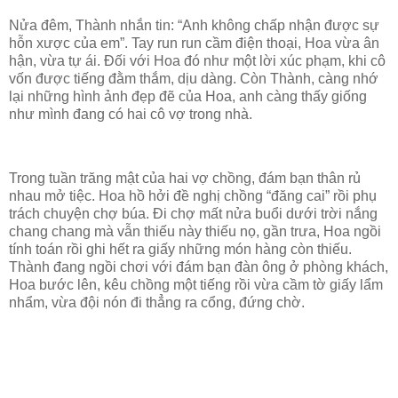
Nửa đêm, Thành nhắn tin: “Anh không chấp nhận được sự
hỗn xược của em”. Tay run run cầm điện thoại, Hoa vừa ân
hận, vừa tự ái. Đối với Hoa đó như một lời xúc phạm, khi cô
vốn được tiếng đằm thắm, dịu dàng. Còn Thành, càng nhớ
lại những hình ảnh đẹp đẽ của Hoa, anh càng thấy giống
như mình đang có hai cô vợ trong nhà.
Trong tuần trăng mật của hai vợ chồng, đám bạn thân rủ
nhau mở tiệc. Hoa hồ hởi đề nghị chồng “đăng cai” rồi phụ
trách chuyện chợ búa. Đi chợ mất nửa buổi dưới trời nắng
chang chang mà vẫn thiếu này thiếu nọ, gần trưa, Hoa ngồi
tính toán rồi ghi hết ra giấy những món hàng còn thiếu.
Thành đang ngồi chơi với đám bạn đàn ông ở phòng khách,
Hoa bước lên, kêu chồng một tiếng rồi vừa cầm tờ giấy lẩm
nhẩm, vừa đội nón đi thẳng ra cổng, đứng chờ.