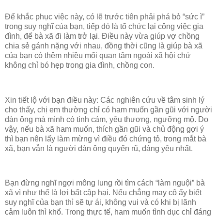
Để khắc phục việc này, có lẽ trước tiên phải phá bỏ “sức ì”
trong suy nghĩ của bạn, tiếp đó là tổ chức lại công việc gia
đình, để bà xã đi làm trở lại. Điều này vừa giúp vợ chồng
chia sẻ gánh nặng với nhau, đồng thời cũng là giúp bà xã
của bạn có thêm nhiều mối quan tâm ngoài xã hội chứ
không chỉ bó hẹp trong gia đình, chồng con.
Xin tiết lộ với bạn điều này: Các nghiên cứu về tâm sinh lý
cho thấy, chị em thường chỉ có ham muốn gần gũi với người
đàn ông mà mình có tình cảm, yêu thương, ngưỡng mộ. Do
vậy, nếu bà xã ham muốn, thích gần gũi và chủ động gợi ý
thì bạn nên lấy làm mừng vì điều đó chứng tỏ, trong mắt bà
xã, bạn vẫn là người đàn ông quyến rũ, đáng yêu nhất.
Bạn đừng nghĩ ngợi mông lung rồi tìm cách “làm nguội” bà
xã vì như thế là lợi bất cập hại. Nếu chẳng may cô ấy biết
suy nghĩ của bạn thì sẽ tự ái, không vui và có khi bị lãnh
cảm luôn thì khổ. Trong thực tế, ham muốn tình dục chỉ đáng