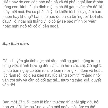
Hiện nay do con còn nhỏ nên bà xã tôi phải nghỉ làm ở nhà
trông con, kinh tế gia đình một mình tôi gánh vác nên đôi khi
thấy mệt mỏi. Đó có phải là lý do khiến tôi bị suy giảm ham
muốn hay không? Làm thế nào để bà xã tôi “nguội" bớt nhu
cầu? Tôi ngại nói thẳng vì lo cô ấy sẽ bảo mình bị “yếu”
hoặc nghi ngờ tôi có gì bên ngoài...
Bạn thân mến,
Các chuyên gia tình dục nói rằng những gánh nặng trong
công việc ít ảnh hưởng đến các anh hơn các chị. Có nghĩa
là, dù ban ngày có bận rộn, lo toan nhưng khi đêm về hoặc
lúc rảnh rỗi, có điều kiện hay lúc sáng sớm thì “thằng nhỏ”
vẫn trỗi dậy và cần có đối tác để... thương thảo, giải quyết
vấn đề!
Bạn mới 27 tuổi, theo lẽ bình thường thì phải gặp gỡ, hội
họp với đối tác thường xuyên mỗi ngày một lần; có thể