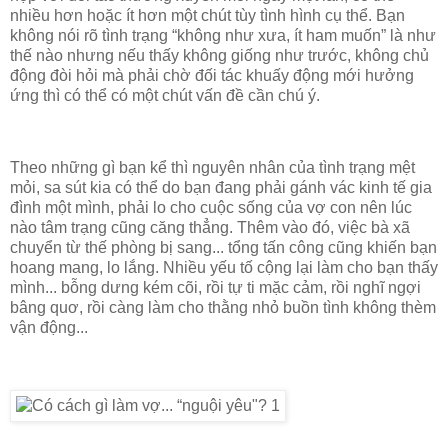
nhiều hơn hoặc ít hơn một chút tùy tình hình cụ thể. Bạn
không nói rõ tình trạng “không như xưa, ít ham muốn” là như
thế nào nhưng nếu thấy không giống như trước, không chủ
động đòi hỏi mà phải chờ đối tác khuấy động mới hưởng
ứng thì có thể có một chút vấn đề cần chú ý.
Theo những gì bạn kể thì nguyên nhân của tình trạng mệt
mỏi, sa sút kia có thể do bạn đang phải gánh vác kinh tế gia
đình một mình, phải lo cho cuộc sống của vợ con nên lúc
nào tâm trạng cũng căng thẳng. Thêm vào đó, việc bà xã
chuyển từ thế phòng bị sang... tổng tấn công cũng khiến bạn
hoang mang, lo lắng. Nhiều yếu tố cộng lại làm cho bạn thấy
mình... bỗng dưng kém cõi, rồi tự ti mặc cảm, rồi nghĩ ngợi
bâng quơ, rồi càng làm cho thằng nhỏ buồn tình không thèm
vận động...