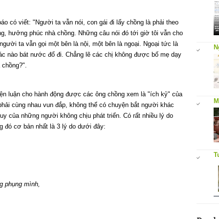
 có viết: "Người ta vẫn nói, con gái đi lấy chồng là phải theo
ng, hưởng phúc nhà chồng. Những câu nói đó tới giờ tôi vẫn cho
người ta vẫn gọi một bên là nội, một bên là ngoại. Ngoại tức là
N
khác nào bát nước đổ đi. Chẳng lẽ các chị không được bố mẹ dạy
 chồng?".
iện luận cho hành động được các ông chồng xem là "ích kỷ" của
M
 phải cùng nhau vun đắp, không thể có chuyện bắt người khác
uy của những người không chịu phát triển. Có rất nhiều lý do
g đó cơ bản nhất là 3 lý do dưới đây:
T
g phụng mình,