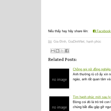
Nếu thấy hay hãy share lên:
Facebook
Gia Đình
,
GiaDinhNet
,
hạnh phúc
Related Posts:
Chồng gọi nữ đồng nghiệp l
Anh thường rủ cô ấy xin n
ngào, anh rất quan tâm v
Tìm hạnh phúc mới sau ly
Đừng coi đó là trò trẻ co
chúng bắt đầu gặp gỡ ngư