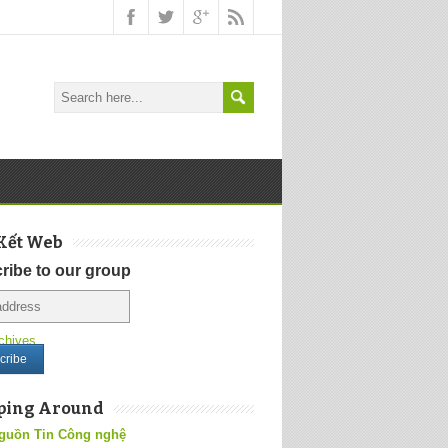
Kết Web
ribe to our group
chives
ping Around
guồn Tin Công nghệ