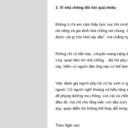
3. Vì nhà chồng đòi hỏi quá nhiều
Không ít chị em cảm thấy bức xúc khi mình
nói riêng và gia đình nhà chồng nói chung
được cái gì cho nhà này đâu", mà chẳng ng
Không chỉ có tiền bạc, chuyện mang nặng đ
cửa, quan tâm tới nhà chồng... đòi hỏi phụ 
này, hiếm có người đàn ông nào có thể là
Việc đánh giá người phụ nữ có hy sinh vì 
người. Có người nghĩ thoáng và hiểu rộng s
để phụng dưỡng mẹ chồng, con cái và chồn
điều đó, mà chỉ cho rằng việc con dâu (vợ)
duy, quan điểm thì không thể thay đổi tron
Theo
Ngôi sao