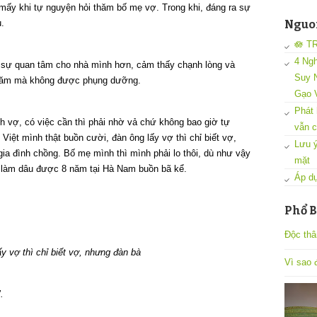
mấy khi tự nguyện hỏi thăm bố mẹ vợ. Trong khi, đáng ra sự
.
Nguon
🪷 T
4 Ngh
h sự quan tâm cho nhà mình hơn, cảm thấy chạnh lòng và
Suy N
năm mà không được phụng dưỡng.
Gạo 
Phát 
h vợ, có việc cần thì phải nhờ vả chứ không bao giờ tự
vẫn c
Việt mình thật buồn cười, đàn ông lấy vợ thì chỉ biết vợ,
Lưu ý
gia đình chồng. Bố mẹ mình thì mình phải lo thôi, dù như vậy
mặt
ã làm dâu được 8 năm tại Hà Nam buồn bã kể.
Áp dụ
Phổ B
Độc thâ
y vợ thì chỉ biết vợ, nhưng đàn bà
Vì sao đ
.