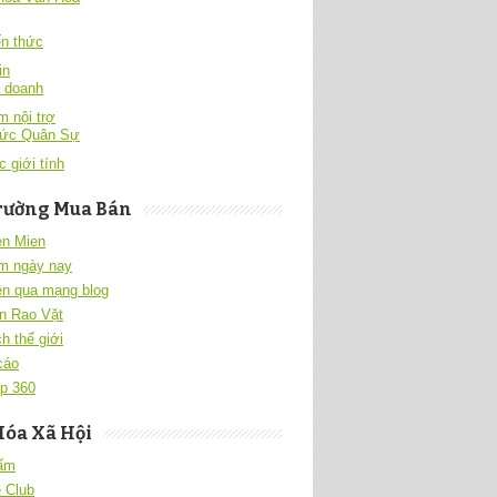
́n thức
in
h doanh
 nội trợ
hức Quân Sự
c giới tính
rường Mua Bán
en Mien
m ngày nay
ền qua mạng blog
n Rao Vặt
h thế giới
cáo
p 360
Hóa Xã Hội
 ấm
 Club