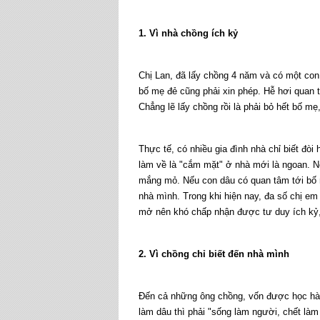
1. Vì nhà chồng ích kỷ
Chị Lan, đã lấy chồng 4 năm và có một con 
bố mẹ đẻ cũng phải xin phép. Hễ hơi quan 
Chẳng lẽ lấy chồng rồi là phải bỏ hết bố m
Thực tế, có nhiều gia đình nhà chỉ biết đò
làm về là "cắm mặt" ở nhà mới là ngoan. N
mắng mỏ. Nếu con dâu có quan tâm tới bố m
nhà mình. Trong khi hiện nay, đa số chị em
mở nên khó chấp nhận được tư duy ích kỷ, 
2. Vì chồng chỉ biết đến nhà mình
Đến cả những ông chồng, vốn được học hàn
làm dâu thì phải "sống làm người, chết làm