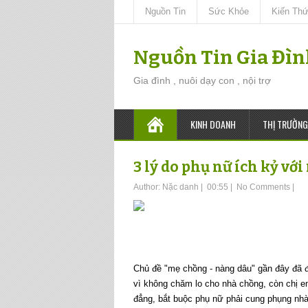
Nguồn Tin
Sức Khỏe
Kiến Th
Nguồn Tin Gia Đì
Gia đình , nuôi dạy con , nội trợ
KINH DOANH
THỊ TRƯỜNG
3 lý do phụ nữ ích kỷ vớ
Author:
Nặc danh
|
00:55
|
No Comments
|
Chủ đề "mẹ chồng - nàng dâu" gần đây đã 
vì không chăm lo cho nhà chồng, còn chị e
đẳng, bắt buộc phụ nữ phải cung phụng nhà