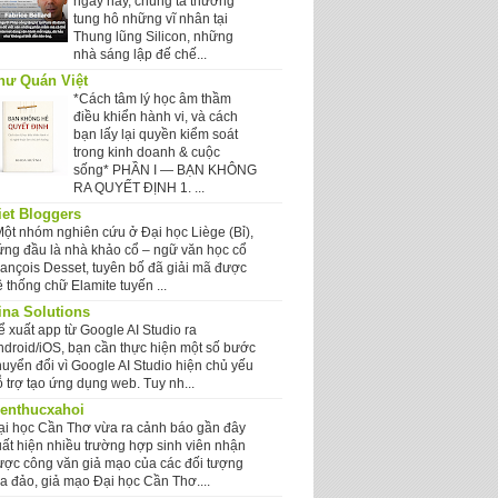
ngày nay, chúng ta thường
tung hô những vĩ nhân tại
Thung lũng Silicon, những
nhà sáng lập đế chế...
hư Quán Việt
*Cách tâm lý học âm thầm
điều khiển hành vi, và cách
bạn lấy lại quyền kiểm soát
trong kinh doanh & cuộc
sống* PHẦN I — BẠN KHÔNG
RA QUYẾT ĐỊNH 1. ...
iet Bloggers
Một nhóm nghiên cứu ở Đại học Liège (Bỉ),
ứng đầu là nhà khảo cổ – ngữ văn học cổ
rançois Desset, tuyên bố đã giải mã được
 thống chữ Elamite tuyến ...
ina Solutions
ể xuất app từ Google AI Studio ra
ndroid/iOS, bạn cần thực hiện một số bước
huyển đổi vì Google AI Studio hiện chủ yếu
 trợ tạo ứng dụng web. Tuy nh...
ienthucxahoi
ại học Cần Thơ vừa ra cảnh báo gần đây
uất hiện nhiều trường hợp sinh viên nhận
ược công văn giả mạo của các đối tượng
ừa đảo, giả mạo Đại học Cần Thơ....