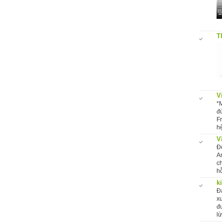
T
V
*
đ
F
hệ
V
Đ
A
c
hỗ
k
Đ
x
đ
l