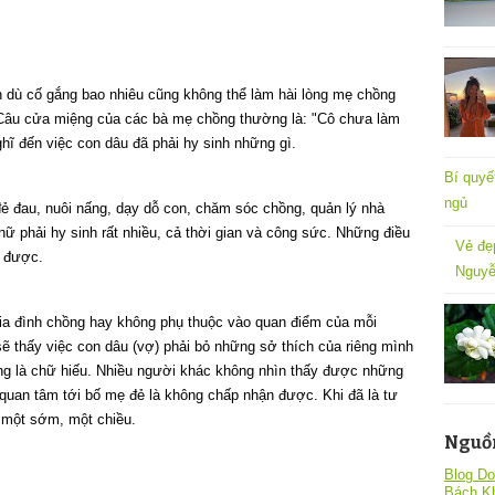
 dù cố gắng bao nhiêu cũng không thể làm hài lòng mẹ chồng
. Câu cửa miệng của các bà mẹ chồng thường là: "Cô chưa làm
hĩ đến việc con dâu đã phải hy sinh những gì.
Bí quyế
ngủ
ẻ đau, nuôi nấng, dạy dỗ con, chăm sóc chồng, quản lý nhà
nữ phải hy sinh rất nhiều, cả thời gian và công sức. Những điều
Vẻ đẹ
m được.
Nguyễ
gia đình chồng hay không phụ thuộc vào quan điểm của mỗi
ẽ thấy việc con dâu (vợ) phải bỏ những sở thích của riêng mình
g là chữ hiếu. Nhiều người khác không nhìn thấy được những
 quan tâm tới bố mẹ đẻ là không chấp nhận được. Khi đã là tư
g một sớm, một chiều.
Nguồ
Blog Do
Bách K