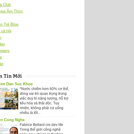
a Club
hoa Ẩm Thực
ên Trẻ Blog
xã hội
o
Hay
ggers
p
ân
 Tin Mới
ien Dan Suc Khoe
*Nước chiếm hơn 60% cơ thể,
đóng vai trò quan trọng trong
việc duy trì năng lượng, hỗ trợ
tiêu hóa và thải độc. Tuy
nhiên, không phải cứ uống
nhiều là tốt...
in Cong Nghe
Fabrice Bellard cre dev life
Trong thế giới công nghệ