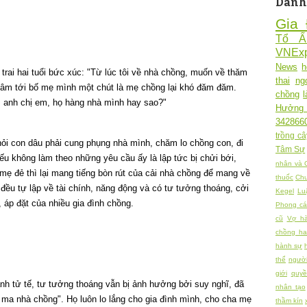
Danh
Gia 
Tổ 
VNExp
News
h
trai hai tuổi bức xúc: "Từ lúc tôi về nhà chồng, muốn về thăm
thai
ng
tâm tới bố mẹ mình một chút là mẹ chồng lại khó đăm đăm.
chồng
ẹ, anh chị em, họ hàng nhà mình hay sao?"
Hưởng
342866
trồng câ
i hỏi con dâu phải cung phụng nhà mình, chăm lo chồng con, đi
Tâm Sự
ếu không làm theo những yêu cầu ấy là lập tức bị chửi bới,
nhân và 
ẹ đẻ thì lại mang tiếng bòn rút của cải nhà chồng để mang về
thuốc
Chu
 đều tự lập về tài chính, năng động và có tư tưởng thoáng, cởi
Kegel
Lu
áp đặt của nhiều gia đình chồng.
Phong cá
cũ
Vợ h
chồng h
hành sự
thể
người
giới
quy
h tử tế, tư tưởng thoáng vẫn bị ảnh hưởng bởi suy nghĩ, đã
nhân tạo
 ma nhà chồng". Họ luôn lo lắng cho gia đình mình, cho cha mẹ
thầm kín