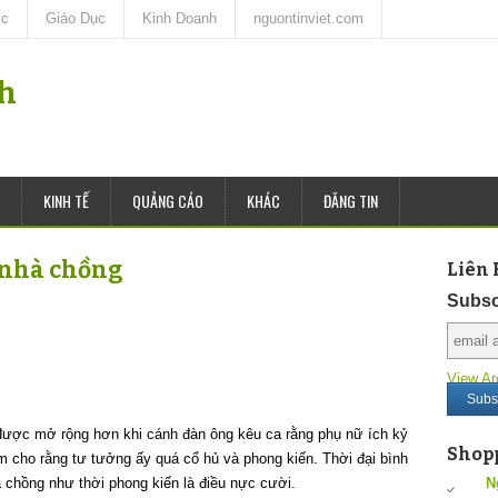
ức
Giáo Dục
Kinh Doanh
nguontinviet.com
nh
KINH TẾ
QUẢNG CÁO
KHÁC
ĐĂNG TIN
i nhà chồng
Liên 
Subsc
View Ar
được mở rộng hơn khi cánh đàn ông kêu ca rằng phụ nữ ích kỷ
Shop
m cho rằng tư tưởng ấy quá cổ hủ và phong kiến. Thời đại bình
 chồng như thời phong kiến là điều nực cười.
N