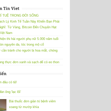
 Tin Viet
RÍ TUỆ TRONG ĐỜI SỐNG
ịch Lý Kinh Tế Tuần Này Khiến Bạn Phải
ghĩ: Từ Vàng, Bitcoin Đến Chuyện Hạt
Việt Nam
hiện thi hài người phụ nữ 5.000 năm tuổi
òn nguyên da, tóc trong mộ cổ
 cần tránh cho người bị hoa mắt, chóng
ng thực đơn xanh và sạch để có eo thon
iến
n đâu có tệ!
àn ông 'lạc lối'
Bài thuốc đơn giản trị bệnh viêm
xoang từ mướp khía