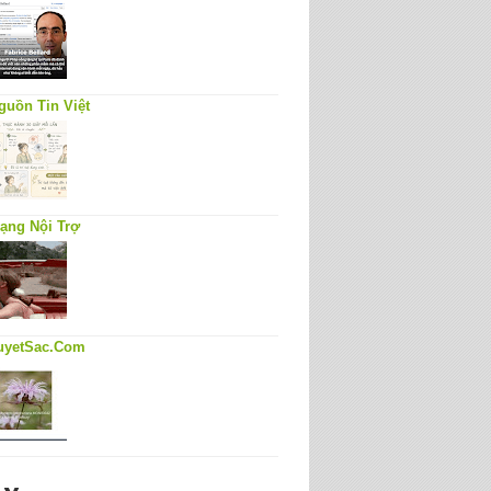
guồn Tin Việt
ạng Nội Trợ
uyetSac.Com