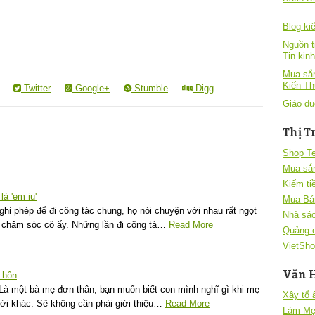
Blog kiê
Nguồn t
Tin kin
Mua sắm
Kiến T
Twitter
Google+
Stumble
Digg
Giáo dụ
Thị T
Shop T
Mua sắ
Kiếm ti
à 'em iu'
Mua Bá
ghỉ phép để đi công tác chung, họ nói chuyện với nhau rất ngọt
Nhà sác
à chăm sóc cô ấy. Những lần đi công tá…
Read More
Quảng 
VietSho
Văn 
 hôn
n Là một bà mẹ đơn thân, bạn muốn biết con mình nghĩ gì khi mẹ
Xây tổ
ời khác. Sẽ không cần phải giới thiệu…
Read More
Làm Mẹ