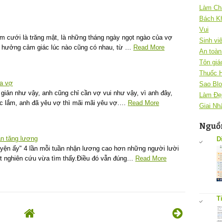
Làm Ch
Bách K
Vui
m cưới là trăng mật, là những tháng ngày ngọt ngào của vợ
Sinh vi
n hưởng cảm giác lúc nào cũng có nhau, từ …
Read More
An toàn 
Tôn giá
Thuốc 
a vợ
Sao Blo
 giản như vậy, anh cũng chỉ cần vợ vui như vậy, vì anh đây,
Làm Đẹ
ức lắm, anh đã yêu vợ thì mãi mãi yêu vợ.…
Read More
Giai Nh
Nguồn
n tăng lương
D
yện ấy" 4 lần mỗi tuần nhận lương cao hơn những người lười
ột nghiên cứu vừa tìm thấy.Điều đó vẫn đúng…
Read More
T