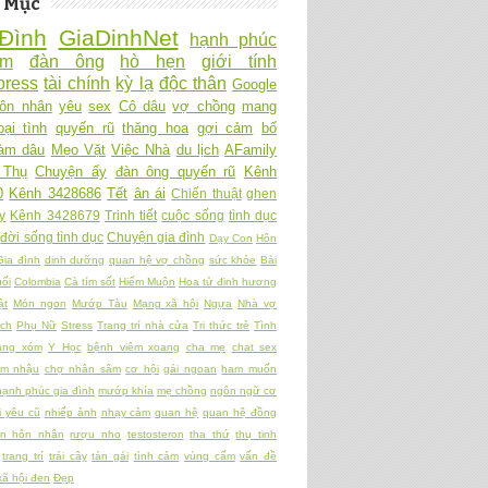
 Mục
Đình
GiaDinhNet
hạnh phúc
Ấm
đàn ông
hò hẹn
giới tính
ress
tài chính
kỳ lạ
độc thân
Google
ôn nhân
yêu
sex
Cô dâu
vợ chồng
mang
oại tình
quyến rũ
thăng hoa
gợi cảm
bố
làm dâu
Mẹo Vặt
Việc Nhà
du lịch
AFamily
 Thụ
Chuyện ấy
đàn ông quyến rũ
Kênh
0
Kênh 3428686
Tết
ân ái
Chiến thuật
ghen
y
Kênh 3428679
Trinh tiết
cuộc sống
tình dục
đời sống tình dục
Chuyện gia đình
Dạy Con
Hôn
Gia đình
dinh dưỡng
quan hệ vợ chồng
sức khỏe
Bài
ối
Colombia
Cà tím sốt
Hiếm Muộn
Hoa tử đinh hương
ật
Món ngon
Mướp Tàu
Mạng xã hội
Ngựa
Nhà vợ
ch
Phụ Nữ
Stress
Trang trí nhà cửa
Tri thức trẻ
Tình
àng xóm
Y Học
bệnh viêm xoang
cha mẹ
chat sex
am nhậu
chợ nhân sâm
cơ hội
gái ngoan
ham muốn
hạnh phúc gia đình
mướp khía
mẹ chồng
ngôn ngữ cơ
 yêu cũ
nhiếp ảnh
nhạy cảm
quan hệ
quan hệ đồng
ền hôn nhân
rượu nho
testosteron
tha thứ
thụ tinh
trang trí
trái cây
tán gái
tình cảm
vùng cấm
vấn đề
xã hội đen
Đẹp