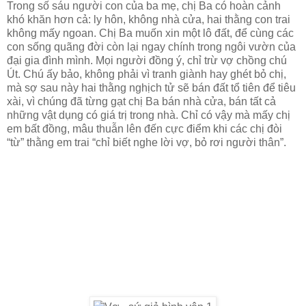
Trong số sáu người con của ba mẹ, chị Ba có hoàn cảnh
khó khăn hơn cả: ly hôn, không nhà cửa, hai thằng con trai
không mấy ngoan. Chị Ba muốn xin một lô đất, để cùng các
con sống quãng đời còn lại ngay chính trong ngôi vườn của
đại gia đình mình. Mọi người đồng ý, chỉ trừ vợ chồng chú
Út. Chú ấy bảo, không phải vì tranh giành hay ghét bỏ chị,
mà sợ sau này hai thằng nghịch tử sẽ bán đất tổ tiên để tiêu
xài, vì chúng đã từng gạt chị Ba bán nhà cửa, bán tất cả
những vật dụng có giá trị trong nhà. Chỉ có vậy mà mấy chị
em bất đồng, mâu thuẫn lên đến cực điểm khi các chị đòi
“từ” thằng em trai “chỉ biết nghe lời vợ, bỏ rơi người thân”.