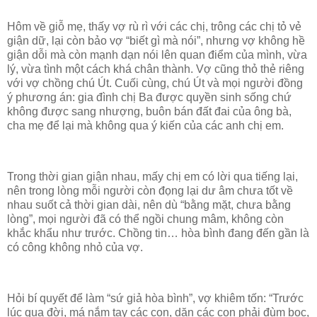
Hôm về giỗ mẹ, thấy vợ rù rì với các chị, trông các chị tỏ vẻ
giận dữ, lại còn bảo vợ “biết gì mà nói”, nhưng vợ không hề
giận dỗi mà còn mạnh dạn nói lên quan điểm của mình, vừa
lý, vừa tình một cách khá chân thành. Vợ cũng thỏ thẻ riêng
với vợ chồng chú Út. Cuối cùng, chú Út và mọi người đồng
ý phương án: gia đình chị Ba được quyền sinh sống chứ
không được sang nhượng, buôn bán đất đai của ông bà,
cha mẹ để lại mà không qua ý kiến của các anh chị em.
Trong thời gian giận nhau, mấy chị em có lời qua tiếng lại,
nên trong lòng mỗi người còn đọng lại dư âm chưa tốt về
nhau suốt cả thời gian dài, nên dù “bằng mặt, chưa bằng
lòng”, mọi người đã có thể ngồi chung mâm, không còn
khắc khẩu như trước. Chồng tin… hòa bình đang đến gần là
có công không nhỏ của vợ.
Hỏi bí quyết để làm “sứ giả hòa bình”, vợ khiêm tốn: “Trước
lúc qua đời, má nắm tay các con, dặn các con phải đùm bọc,