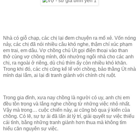
Nhà có giỗ chạp, các chị lại đem chuyện ra mổ xẻ. Vốn nóng
nảy, các chị đã nói nhiều câu khó nghe, thậm chí xúc phạm
em trai, em dâu. Vợ chồng chú Út gọi điện thoại vào than
thở cùng vợ chồng mình, đòi nhường ngôi nhà cho các anh
chị, ra ngoài ở riêng, dù chú thím ấy còn nhiều khó khăn.
Trong khi đó, các chị cũng kể lể với chồng, bảo thằng Út nhà
mình dại lắm, ai lại đi tranh giành với chính chị ruột.
Trong gia đình, xưa nay chồng là người có uy, anh chị em
đều tôn trọng và lắng nghe chồng từ những việc nhỏ nhất.
Vậy mà trong… cuộc chiến này, ai cũng bỏ qua ý kiến của
chồng. Có lẽ, sự tự ái đã lấn át lý trí, giải quyết sự việc thiếu
cái tình, bằng những tranh giành hơn thua mà không tìm
hiểu căn nguyên sự việc.