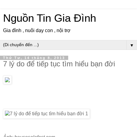
Nguồn Tin Gia Đình
Gia đình , nuôi dạy con , nội trợ
▼
Thứ Tư, 14 tháng 8, 2013
7 lý do để tiếp tục tìm hiểu bạn đời