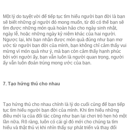
Một lý do tuyệt vời để tiếp tục tìm hiểu người bạn đời là bạn
sẽ biết những gì người đó mong muốn, từ đó có thể bạn sẽ
tìm được những món quà hoàn hảo cho ngày sinh nhật,
ngày lễ, hoặc những ngày kỷ niệm khác của hai người.
Ngược lại, khi bạn nhận được món quà đúng như bạn mơ
ước từ người bạn đời của mình, bạn không chỉ cảm thấy vui
mừng vì món quà như ý, mà bạn còn cảm thấy hạnh phúc
bởi với người ấy, bạn vẫn luôn là người quan trọng, người
ấy vẫn luôn đoán trúng mong ước của bạn.
7. Tạo hứng thú cho nhau
Tạo hứng thú cho nhau chính là lý do cuối cùng để bạn tiếp
tục tìm hiểu người bạn đời của mình. Khi tìm hiểu những
điều mới lạ của đối tác cũng như bạn lại chơi trò hẹn hò một
lần nữa. Rõ ràng, luôn có cái gì đó mới cho chúng ta tìm
hiểu và thật thú vị khi nhìn thấy sự phát triển và thay đổi