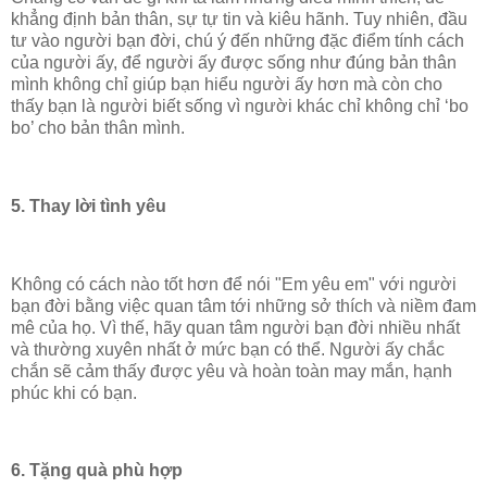
khẳng định bản thân, sự tự tin và kiêu hãnh. Tuy nhiên, đầu
tư vào người bạn đời, chú ý đến những đặc điểm tính cách
của người ấy, để người ấy được sống như đúng bản thân
mình không chỉ giúp bạn hiểu người ấy hơn mà còn cho
thấy bạn là người biết sống vì người khác chỉ không chỉ ‘bo
bo’ cho bản thân mình.
5. Thay lời tình yêu
Không có cách nào tốt hơn để nói "Em yêu em" với người
bạn đời bằng việc quan tâm tới những sở thích và niềm đam
mê của họ. Vì thế, hãy quan tâm người bạn đời nhiều nhất
và thường xuyên nhất ở mức bạn có thể. Người ấy chắc
chắn sẽ cảm thấy được yêu và hoàn toàn may mắn, hạnh
phúc khi có bạn.
6. Tặng quà phù hợp