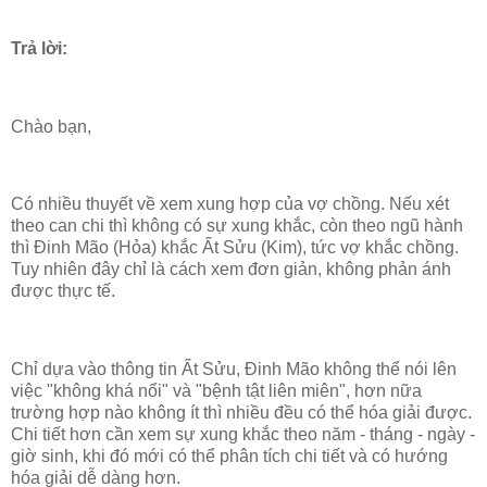
Trả lời:
Chào bạn,
Có nhiều thuyết về xem xung hợp của vợ chồng. Nếu xét
theo can chi thì không có sự xung khắc, còn theo ngũ hành
thì Đinh Mão (Hỏa) khắc Ất Sửu (Kim), tức vợ khắc chồng.
Tuy nhiên đây chỉ là cách xem đơn giản, không phản ánh
được thực tế.
Chỉ dựa vào thông tin Ất Sửu, Đinh Mão không thể nói lên
việc "không khá nổi" và "bệnh tật liên miên", hơn nữa
trường hợp nào không ít thì nhiều đều có thể hóa giải được.
Chi tiết hơn cần xem sự xung khắc theo năm - tháng - ngày -
giờ sinh, khi đó mới có thể phân tích chi tiết và có hướng
hóa giải dễ dàng hơn.