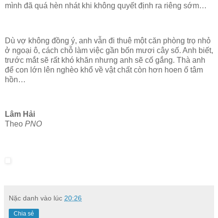
mình đã quá hèn nhát khi không quyết định ra riêng sớm…
Dù vợ không đồng ý, anh vẫn đi thuê một căn phòng trọ nhỏ
ở ngoại ô, cách chỗ làm việc gần bốn mươi cây số. Anh biết,
trước mắt sẽ rất khó khăn nhưng anh sẽ cố gắng. Thà anh
để con lớn lên nghèo khổ về vật chất còn hơn hoen ố tâm
hồn…
Lâm Hải
Theo
PNO
Nặc danh
vào lúc
20:26
Chia sẻ