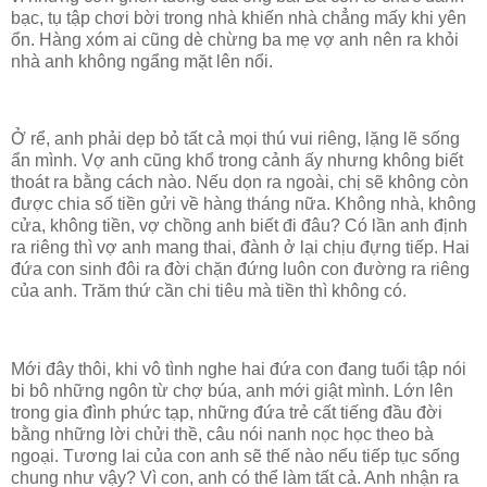
bạc, tụ tập chơi bời trong nhà khiến nhà chẳng mấy khi yên
ổn. Hàng xóm ai cũng dè chừng ba mẹ vợ anh nên ra khỏi
nhà anh không ngẩng mặt lên nổi.
Ở rể, anh phải dẹp bỏ tất cả mọi thú vui riêng, lặng lẽ sống
ẩn mình. Vợ anh cũng khổ trong cảnh ấy nhưng không biết
thoát ra bằng cách nào. Nếu dọn ra ngoài, chị sẽ không còn
được chia số tiền gửi về hàng tháng nữa. Không nhà, không
cửa, không tiền, vợ chồng anh biết đi đâu? Có lần anh định
ra riêng thì vợ anh mang thai, đành ở lại chịu đựng tiếp. Hai
đứa con sinh đôi ra đời chặn đứng luôn con đường ra riêng
của anh. Trăm thứ cần chi tiêu mà tiền thì không có.
Mới đây thôi, khi vô tình nghe hai đứa con đang tuổi tập nói
bi bô những ngôn từ chợ búa, anh mới giật mình. Lớn lên
trong gia đình phức tạp, những đứa trẻ cất tiếng đầu đời
bằng những lời chửi thề, câu nói nanh nọc học theo bà
ngoại. Tương lai của con anh sẽ thế nào nếu tiếp tục sống
chung như vậy? Vì con, anh có thể làm tất cả. Anh nhận ra