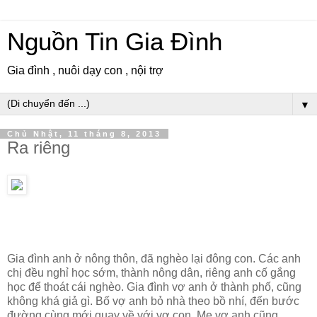
Nguồn Tin Gia Đình
Gia đình , nuôi dạy con , nội trợ
▼
Chủ Nhật, 11 tháng 8, 2013
Ra riêng
Gia đình anh ở nông thôn, đã nghèo lại đông con. Các anh
chị đều nghỉ học sớm, thành nông dân, riêng anh cố gắng
học để thoát cái nghèo. Gia đình vợ anh ở thành phố, cũng
không khá giả gì. Bố vợ anh bỏ nhà theo bồ nhí, đến bước
đường cùng mới quay về với vợ con. Mẹ vợ anh cũng