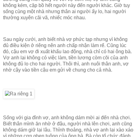
không kém, cặp bồ hết người này đến người khác. Giờ tuy
sống cùng một nhà nhưng thân ai người ấy lo, hai người
thường xuyên cãi vã, nhiếc móc nhau.
Sau ngày cưới, anh biết nhà vợ phức tạp nhưng vì không
đủ điều kiện ở riêng nên anh chấp nhận làm rể. Cũng lúc
đó, cậu em vợ đi xuất khẩu lao động, nhà chỉ có hai ông bà.
Vợ anh lại không có việc làm, tiền lương còm cõi của anh
không đủ lo cho hai người. Thôi thì, anh nuôi thân anh, vợ
nhờ cậy vào tiền cậu em gửi về chung cho cả nhà.
Sống với gia đình vợ, anh không dám mời ai đến nhà chơi.
Biết thân mình ăn nhờ ở đậu, người nhà lên chơi, anh cũng
không dám giữ lại lâu. Thỉnh thoảng, nhà vợ anh lại xào xáo
vì những cơn ghen tuông của ông bà. Bà còn tổ chức đánh