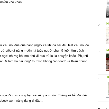
 nhiều khó khăn.
N
ứ câu nói đùa của nàng (ngay cả khi cả hai đều biết câu nói đó
M
 cứ điều gì nàng muốn, là tuýp người phụ nữ luôn tìm cách
n ngợi nhưng khi mọi thứ đi quá thì lại là chuyện khác. Phụ nữ
c để làm họ hài lòng" thường không "an toàn" và thiếu chung
T
ạn gái đi chơi cùng bạn và về quá muộn. Chàng sẽ bắt đầu liên
acebook xem nàng đang đi dâu...