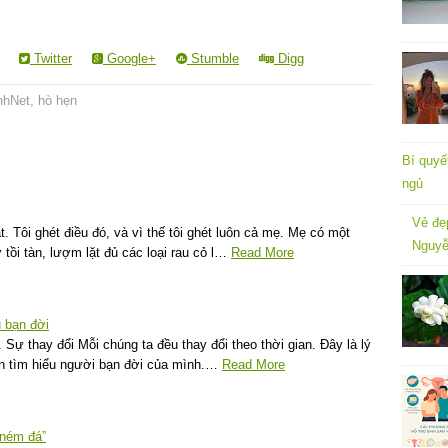
Twitter
Google+
Stumble
Digg
nhNet
,
hò hẹn
Bí quyế
ngủ
Vẻ đẹ
. Tôi ghét điều đó, và vì thế tôi ghét luôn cả mẹ. Mẹ có một
Nguyễ
tồi tàn, lượm lặt đủ các loại rau cỏ l…
Read More
u bạn đời
Sự thay đổi Mỗi chúng ta đều thay đổi theo thời gian. Đây là lý
ên tìm hiểu người bạn đời của mình.…
Read More
“ném đá”