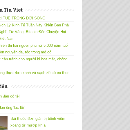
 Tin Viet
RÍ TUỆ TRONG ĐỜI SỐNG
ịch Lý Kinh Tế Tuần Này Khiến Bạn Phải
ghĩ: Từ Vàng, Bitcoin Đến Chuyện Hạt
Việt Nam
hiện thi hài người phụ nữ 5.000 năm tuổi
òn nguyên da, tóc trong mộ cổ
 cần tránh cho người bị hoa mắt, chóng
ng thực đơn xanh và sạch để có eo thon
iến
n đâu có tệ!
àn ông 'lạc lối'
Bài thuốc đơn giản trị bệnh viêm
xoang từ mướp khía