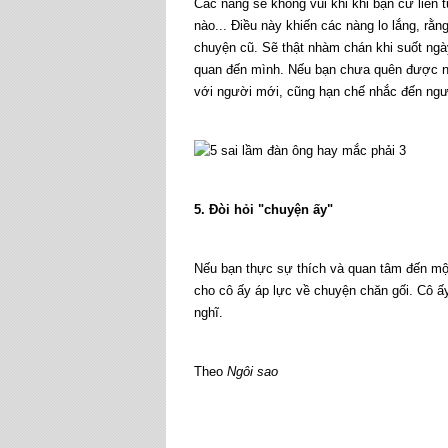
Các nàng sẽ không vui khi khi bạn cứ liên t
nào... Điều này khiến các nàng lo lắng, r
chuyện cũ. Sẽ thật nhàm chán khi suốt ngà
quan đến mình. Nếu bạn chưa quên được ngư
với người mới, cũng hạn chế nhắc đến ngư
5. Đòi hỏi "chuyện ấy"
Nếu bạn thực sự thích và quan tâm đến mộ
cho cô ấy áp lực về chuyện chăn gối. Cô ấ
nghĩ.
Theo
Ngôi sao