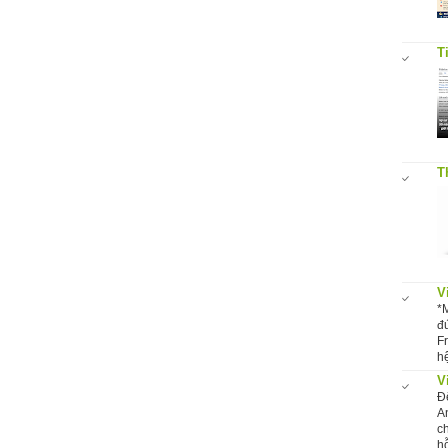
T
T
V
*
đ
F
hệ
V
Đ
A
c
hỗ