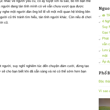
ục nhắc về người yêu cũ, cô ấy tuyệt vời ra sao, bỏ rơi bạn thế
ằng người đang tán tỉnh mình có vẻ vẫn chưa vượt qua được
Nguon
y nghe một người đàn ông kể lể về một mối quan hệ không liên
🪷 T
ời cũ thì tránh tìm hiểu, tán tỉnh người khác. Còn nếu đi chơi
4 Ngh
ời cũ.
Suy N
Gạo 
Phát 
vẫn c
Lưu ý
mặt
Áp dụ
t người, suy nghĩ nghiêm túc đến chuyện đám cưới, đừng tạo
y sẽ cho bạn biết khi đã sẵn sàng và nó có thể sớm hơn bạn
Phổ B
Độc thâ
Vì sao đ