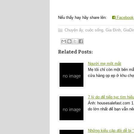
Nếu thấy hay hãy share lên:
Facebook
Chuyện ấy
,
cuộc sống
,
Gia Đình
,
GiaDi
Related Posts:
Người mẹ một mắt
Mẹ tôi chỉ còn một bên mắt
cửa hàng ọp ẹp ở khu chợ 
7 lý do để tiếp tục tìm hiể
Ảnh: housesalefast.com 1. 
do lớn nhất để bạn vẫn n
Những kiểu cặp đôi dễ bị 