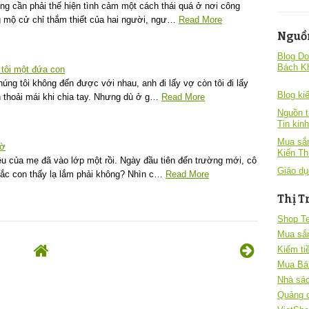
ông cần phải thế hiện tình cảm một cách thái quá ở nơi công
 mộ cử chỉ thắm thiết của hai người, ngư…
Read More
Nguồ
Blog Do
Bách K
tôi một đứa con
úng tôi không đến được với nhau, anh đi lấy vợ còn tôi đi lấy
Blog kiê
 thoải mái khi chia tay. Nhưng dù ở g…
Read More
Nguồn t
Tin kin
Mua sắm
hờ
Kiến T
êu của mẹ đã vào lớp một rồi. Ngày đầu tiên đến trường mới, cô
Giáo dụ
hắc con thấy lạ lắm phải không? Nhìn c…
Read More
Thị T
Shop T
Mua sắ
Kiếm ti
Mua Bá
Nhà sác
Quảng 