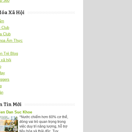
p 360
Hóa Xã Hội
 ấm
 Club
a Club
hoa Ẩm Thực
ên Trẻ Blog
xã hội
o
Hay
ggers
p
ân
 Tin Mới
ien Dan Suc Khoe
*Nước chiếm hơn 60% cơ thể,
đóng vai trò quan trọng trong
việc duy trì năng lượng, hỗ trợ
tiêu hóa và thải độc. Tuy