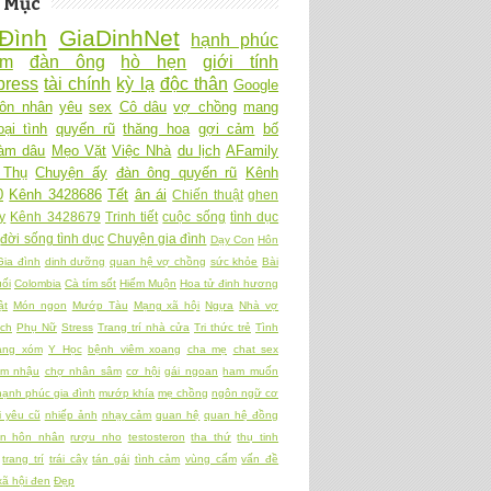
 Mục
Đình
GiaDinhNet
hạnh phúc
Ấm
đàn ông
hò hẹn
giới tính
ress
tài chính
kỳ lạ
độc thân
Google
ôn nhân
yêu
sex
Cô dâu
vợ chồng
mang
oại tình
quyến rũ
thăng hoa
gợi cảm
bố
làm dâu
Mẹo Vặt
Việc Nhà
du lịch
AFamily
 Thụ
Chuyện ấy
đàn ông quyến rũ
Kênh
0
Kênh 3428686
Tết
ân ái
Chiến thuật
ghen
y
Kênh 3428679
Trinh tiết
cuộc sống
tình dục
đời sống tình dục
Chuyện gia đình
Dạy Con
Hôn
Gia đình
dinh dưỡng
quan hệ vợ chồng
sức khỏe
Bài
ối
Colombia
Cà tím sốt
Hiếm Muộn
Hoa tử đinh hương
ật
Món ngon
Mướp Tàu
Mạng xã hội
Ngựa
Nhà vợ
ch
Phụ Nữ
Stress
Trang trí nhà cửa
Tri thức trẻ
Tình
àng xóm
Y Học
bệnh viêm xoang
cha mẹ
chat sex
am nhậu
chợ nhân sâm
cơ hội
gái ngoan
ham muốn
hạnh phúc gia đình
mướp khía
mẹ chồng
ngôn ngữ cơ
 yêu cũ
nhiếp ảnh
nhạy cảm
quan hệ
quan hệ đồng
ền hôn nhân
rượu nho
testosteron
tha thứ
thụ tinh
trang trí
trái cây
tán gái
tình cảm
vùng cấm
vấn đề
xã hội đen
Đẹp