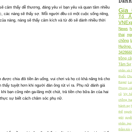
Danh
g sẽ cảm thấy dễ thương, đáng yêu vì bạn yêu và quan tâm nhiều
Gia 
tục, các nàng sẽ thấy sợ. Mỗi người đều có một cuộc sống riêng,
Tổ 
 của nàng, nàng sẽ thấy cảm kích và từ đó sẽ dành nhiều thời
VNExp
News
h
thai
ng
chồng
Hưởng
342866
trồng câ
Tâm Sự
nhân và 
thuốc
Chu
n được chia đôi tiền ăn uống, vui chơi và họ có khả năng trả cho
Kegel
Lu
 thấy tuyệt hơn khi người đàn ông rút ví ra. Phụ nữ đánh giá
Phong cá
 khi bạn cũng nên ga-lăng một chút, trả tiền cho bữa ăn của hai
cũ
Vợ h
i thực sự biết cách chăm sóc phụ nữ.
chồng h
hành sự
thể
người
giới
quy
nhân tạo
thầm kín