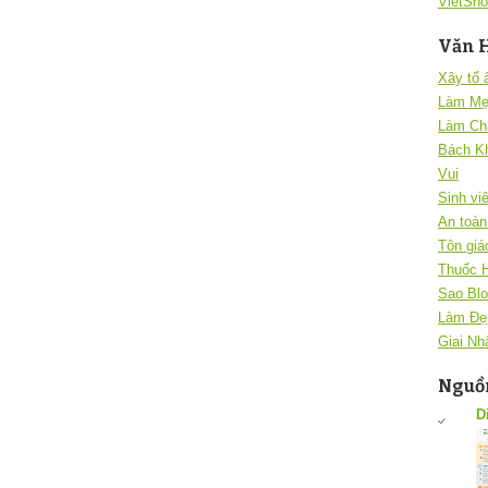
VietSho
Văn 
Xây tổ
Làm Mẹ
Làm Ch
Bách K
Vui
Sinh vi
An toàn 
Tôn giá
Thuốc 
Sao Blo
Làm Đẹ
Giai Nh
Nguồn
D