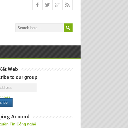
Kết Web
ribe to our group
chives
ping Around
guồn Tin Công nghệ