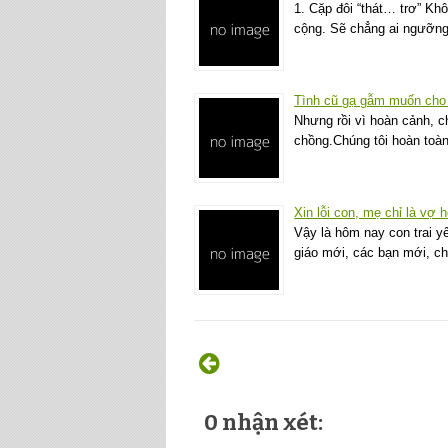
1. Cặp đôi “thát… trơ” Kh
cộng. Sẽ chẳng ai ngưỡng
Tình cũ gạ gẫm muốn cho 
Nhưng rồi vì hoàn cảnh, ch
chồng.Chúng tôi hoàn toàn
Xin lỗi con, mẹ chỉ là vợ 
Vậy là hôm nay con trai y
giáo mới, các bạn mới, c
0 nhận xét: