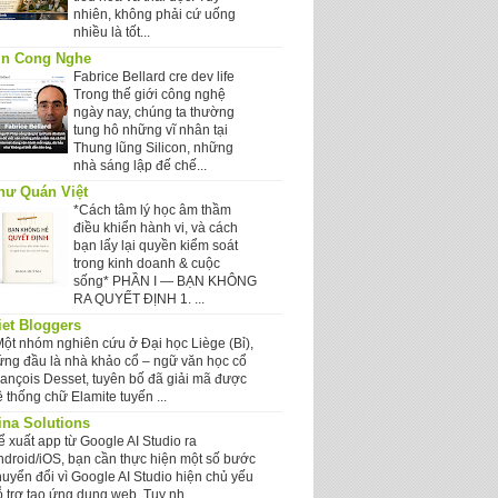
nhiên, không phải cứ uống
nhiều là tốt...
in Cong Nghe
Fabrice Bellard cre dev life
Trong thế giới công nghệ
ngày nay, chúng ta thường
tung hô những vĩ nhân tại
Thung lũng Silicon, những
nhà sáng lập đế chế...
hư Quán Việt
*Cách tâm lý học âm thầm
điều khiển hành vi, và cách
bạn lấy lại quyền kiểm soát
trong kinh doanh & cuộc
sống* PHẦN I — BẠN KHÔNG
RA QUYẾT ĐỊNH 1. ...
iet Bloggers
Một nhóm nghiên cứu ở Đại học Liège (Bỉ),
ứng đầu là nhà khảo cổ – ngữ văn học cổ
rançois Desset, tuyên bố đã giải mã được
 thống chữ Elamite tuyến ...
ina Solutions
ể xuất app từ Google AI Studio ra
ndroid/iOS, bạn cần thực hiện một số bước
huyển đổi vì Google AI Studio hiện chủ yếu
 trợ tạo ứng dụng web. Tuy nh...