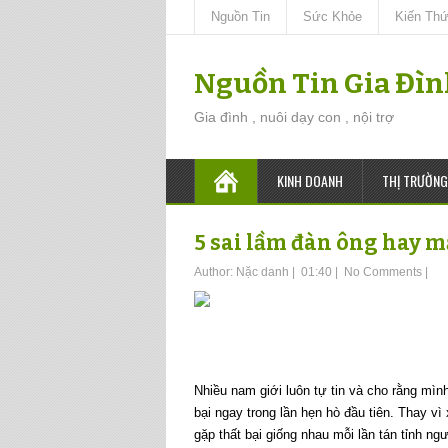
Nguồn Tin
Sức Khỏe
Kiến Th
Nguồn Tin Gia Đì
Gia đình , nuôi dạy con , nội trợ
KINH DOANH
THỊ TRƯỜNG
5 sai lầm đàn ông hay m
Author:
Nặc danh
|
01:40
|
No Comments
|
Nhiều nam giới luôn tự tin và cho rằng mình
bại ngay trong lần hẹn hò đầu tiên. Thay 
gặp thất bại giống nhau mỗi lần tán tỉnh n