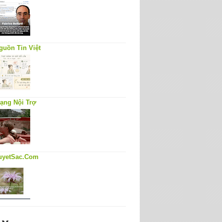
guồn Tin Việt
ạng Nội Trợ
uyetSac.Com