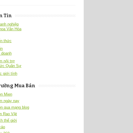
n Tin
anh nghiệp
hoa Văn Hóa
́n thức
in
h doanh
 nội trợ
hức Quân Sự
c giới tính
rường Mua Bán
en Mien
m ngày nay
ền qua mạng blog
n Rao Vặt
h thế giới
cáo