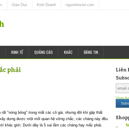
ức
Giáo Dục
Kinh Doanh
nguontinviet.com
nh
KINH TẾ
QUẢNG CÁO
KHÁC
ĐĂNG TIN
ắc phải
Liên 
Subsc
View Ar
 rất "nóng bỏng" trong mắt các cô gái, nhưng đôi khi gặp thất
Shop
vì xây dựng được một mối quan hệ vững chắc, các chàng này đều
gười khác giới. Dưới đây là 5 sai lầm các chàng hay mắc phải,
N