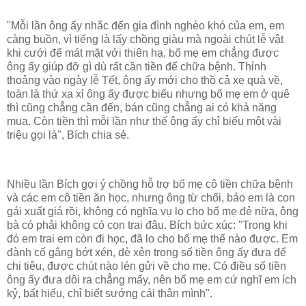
"Mỗi lần ông ấy nhắc đến gia đình nghèo khó của em, em
càng buồn, vì tiếng là lấy chồng giàu mà ngoài chút lễ vật
khi cưới để mát mặt với thiên hạ, bố mẹ em chẳng được
ông ấy giúp đỡ gì dù rất cần tiền để chữa bệnh. Thỉnh
thoảng vào ngày lễ Tết, ông ấy mới cho thồ cả xe quà về,
toàn là thứ xa xỉ ông ấy được biếu nhưng bố mẹ em ở quê
thì cũng chẳng cần đến, bán cũng chẳng ai có khả năng
mua. Còn tiền thì mỗi lần như thế ông ấy chỉ biếu một vài
triệu gọi là", Bích chia sẻ.
Nhiều lần Bích gợi ý chồng hỗ trợ bố mẹ cô tiền chữa bệnh
và các em cô tiền ăn học, nhưng ông từ chối, bảo em là con
gái xuất giá rồi, không có nghĩa vụ lo cho bố mẹ đẻ nữa, ông
bà có phải không có con trai đâu. Bích bức xúc: "Trong khi
đó em trai em còn đi học, đã lo cho bố mẹ thế nào được. Em
đành cố gắng bớt xén, dè xẻn trong số tiền ông ấy đưa để
chi tiêu, được chút nào lén gửi về cho mẹ. Có điều số tiền
ông ấy đưa dôi ra chẳng mấy, nên bố mẹ em cứ nghĩ em ích
kỷ, bất hiếu, chỉ biết sướng cái thân mình".