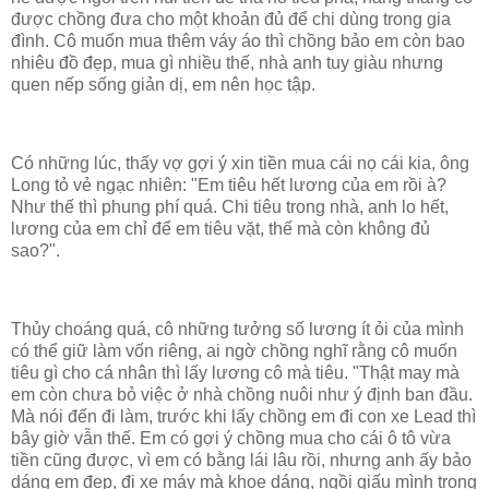
được chồng đưa cho một khoản đủ để chi dùng trong gia
đình. Cô muốn mua thêm váy áo thì chồng bảo em còn bao
nhiêu đồ đẹp, mua gì nhiều thế, nhà anh tuy giàu nhưng
quen nếp sống giản dị, em nên học tập.
Có những lúc, thấy vợ gợi ý xin tiền mua cái nọ cái kia, ông
Long tỏ vẻ ngạc nhiên: "Em tiêu hết lương của em rồi à?
Như thế thì phung phí quá. Chi tiêu trong nhà, anh lo hết,
lương của em chỉ để em tiêu vặt, thế mà còn không đủ
sao?".
Thủy choáng quá, cô những tưởng số lương ít ỏi của mình
có thể giữ làm vốn riêng, ai ngờ chồng nghĩ rằng cô muốn
tiêu gì cho cá nhân thì lấy lương cô mà tiêu. "Thật may mà
em còn chưa bỏ việc ở nhà chồng nuôi như ý định ban đầu.
Mà nói đến đi làm, trước khi lấy chồng em đi con xe Lead thì
bây giờ vẫn thế. Em có gợi ý chồng mua cho cái ô tô vừa
tiền cũng được, vì em có bằng lái lâu rồi, nhưng anh ấy bảo
dáng em đẹp, đi xe máy mà khoe dáng, ngồi giấu mình trong