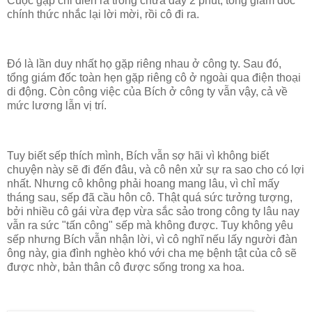
Cuộc gặp chỉ diễn ra trong chưa đầy 2 phút, tổng giám đốc
chính thức nhắc lại lời mời, rồi cô đi ra.
Đó là lần duy nhất họ gặp riêng nhau ở công ty. Sau đó,
tổng giám đốc toàn hẹn gặp riêng cô ở ngoài qua điện thoại
di động. Còn công việc của Bích ở công ty vẫn vậy, cả về
mức lương lẫn vị trí.
Tuy biết sếp thích mình, Bích vẫn sợ hãi vì không biết
chuyện này sẽ đi đến đâu, và cô nên xử sự ra sao cho có lợi
nhất. Nhưng cô không phải hoang mang lâu, vì chỉ mấy
tháng sau, sếp đã cầu hôn cô. Thật quá sức tưởng tượng,
bởi nhiều cô gái vừa đẹp vừa sắc sảo trong công ty lâu nay
vẫn ra sức "tấn công" sếp mà không được. Tuy không yêu
sếp nhưng Bích vẫn nhận lời, vì cô nghĩ nếu lấy người đàn
ông này, gia đình nghèo khó với cha mẹ bệnh tật của cô sẽ
được nhờ, bản thân cô được sống trong xa hoa.