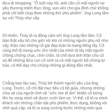
đưa đi shopping. "Ở tuổi này rồi, anh cần có một người vợ
yêu thương mình thực lòng, vun vén cho gia đình chứ không
phải chỉ biết chạy theo những thứ phù phiếm", ông Long tâm
sự với Thủy như vậy.
Dĩ nhiên, Thủy tỏ ra đồng cảm với ông Long lắm lắm. Cô
bảo thật xấu hổ cho giới nữ khi có những người phụ nữ như
vậy, thảo nào những cô gái đẹp toàn bị mang tiếng lây. Cô
cũng thổ lộ mong ước lớn nhất của mình là lấy một người
chồng chững chạc, chín chắn, là chỗ dựa tinh thần cho cô
và để những đứa con cô sinh ra có một người bố chúng tự
hào, có thể dạy cho chúng những gì đúng đắn nhất.
Chẳng bao lâu sau, Thủy trở thành người yêu của ông
Long. Trước, cô chỉ đặt mục tiêu có bồ giàu, nhưng những
chia sẻ của người tình về "ước mơ tổ ấm" khiến cô bừng
lên hy vọng mình sẽ được cưới làm vợ. Vì thế, cô tỏ ra mình
khách với những chân dài phù phiếm, thực dụng, không vòi
vĩnh quà cáp, và tỏ ra sung sướng trước những món quà