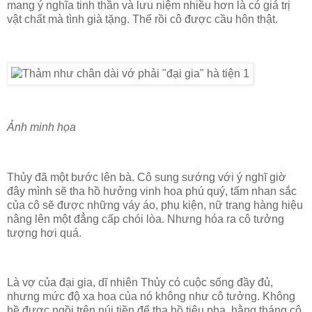
mang ý nghĩa tinh thần và lưu niệm nhiều hơn là có giá trị
vật chất mà tình già tặng. Thế rồi cô được cầu hôn thật.
Ảnh minh họa
Thủy đã một bước lên bà. Cô sung sướng với ý nghĩ giờ
đây mình sẽ tha hồ hưởng vinh hoa phú quý, tấm nhan sắc
của cô sẽ được những váy áo, phụ kiện, nữ trang hàng hiệu
nâng lên một đẳng cấp chói lòa. Nhưng hóa ra cô tưởng
tượng hơi quá.
Là vợ của đại gia, dĩ nhiên Thủy có cuộc sống đầy đủ,
nhưng mức độ xa hoa của nó không như cô tưởng. Không
hề được ngồi trên núi tiền để tha hồ tiêu pha, hằng tháng cô