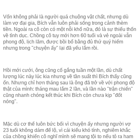
Vốn không phải là người quá chuộng vật chất, nhưng dù
làm vợ đại gia, Bích vẫn luôn phải sống trong cảnh thèm
tiền. Ngoài ra cô còn có một nỗi khổ nữa, đó là sự thiếu thốn
về tình dục. Chồng cô tuy mới hơn 60 tuổi và vẻ ngoài vẫn
phong độ, lịch lãm, được bồi bổ bằng đủ thứ quý hiếm
nhưng trong "chuyện ấy" lại đã yếu lắm rồi.
Hồi mới cưới, ông cũng cố gắng tuần một lần, dù chất
lượng lúc này lúc kia nhưng về tần suất thì Bích thấy cũng
ổn. Nhưng chỉ hơn tháng sau là ông đã trở về với phong độ
thật của mình: tháng mau lắm 2 lần, và lần nào "trận chiến"
cũng nhanh chóng kết thúc khi Bích còn chưa kịp "đốt
nóng".
Mặc dù cơ thể luôn bức bối vì chuyện ấy nhưng người vợ
23 tuổi không dám để lộ, vì cái kiểu khó tính, nghiêm khắc
của chồng khiến cô nghĩ mình sẽ mang tội to nếu tỏ ra ham