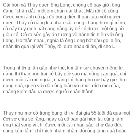
Cái hồi mà Thủy quen ông Long, chồng cô bây giờ, ông
đang "chăn dắt" một em chân dài khác. Mãi rồi cô cũng
được xem ảnh cô gái đó trong điện thoại của một người
quen. Thấy cô nàng kia nhan sắc cũng chẳng hơn gì mình,
cô nảy ra ý định hất cẳng nàng ấy để có được một ông bồ
giàu có. Cô ra sức gây ấn tượng và đánh tín hiệu với ông
Long. Họ thân nhau, nghĩa là ông Long bắt đầu gọi điện,
nhắn tin qua lại với Thủy, rồi đưa nhau đi ăn, đi chơi...
Trong những lần gặp như thế, khi tâm sự chuyện riêng tư,
nàng thì than bọn trai trẻ bây giờ sao mà nông cạn quá, chỉ
được mỗi cái mẽ ngoài, chàng thì than phụ nữ bây giờ thực
dụng quá, quen với đàn ông toàn với mục đích moi của,
chẳng kiếm đâu ra được người chân thành.
Thủy như mở cờ trong bụng khi vị đại gia 55 tuổi đã qua một
đời vợ chia sẻ rằng, ngay cả cô bạn gái hiện tại cũng làm
ông thất vọng vì chỉ được mỗi cái nhan sắc, chứ đạo đức
cũng kém lắm, chỉ thích nhăm nhằm đòi ông tặng quà hoặc