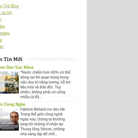
ên Trẻ Blog
xã hội
o
Hay
ggers
p
ân
 Tin Mới
ien Dan Suc Khoe
*Nước chiếm hơn 60% cơ thể,
đóng vai trò quan trọng trong
việc duy trì năng lượng, hỗ trợ
tiêu hóa và thải độc. Tuy
nhiên, không phải cứ uống
nhiều là tốt...
in Cong Nghe
Fabrice Bellard cre dev life
Trong thế giới công nghệ
ngày nay, chúng ta thường
tung hô những vĩ nhân tại
Thung lũng Silicon, những
nhà sáng lập đế chế...