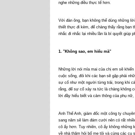
nghe những điều thực tế hơn.
Với đàn ông, bạn không thể dùng những lời
thiết thực đi kèm, để chàng thấy rằng bạn t
nhắc đi nhắc lại nhiều lần là bí quyết giúp 
1. "Không sao, em hiểu mà"
Những lời nói mỉa mai của chị em sẽ khiến 
cuộc sống, đôi khi các bạn sẽ gặp phải nh
sự cố như một người từng trải, trong khi c
rằng, để sự cố xảy ra tức là chàng không 
lời đầy hiểu biết và cảm thông của phụ nữ, 
Anh Thế Anh, giám đốc một công ty chuyên t
sang năm sẽ làm đám cưới nên có rất nhiều t
cô ấy hơn. Tuy nhiên, cô ấy không những k
về nhà thăm hỏi bố mẹ tôi và cùng các cụ 