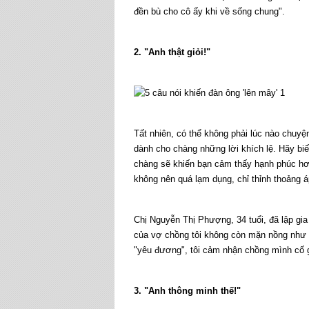
đền bù cho cô ấy khi về sống chung".
2. "Anh thật giỏi!"
Tất nhiên, có thể không phải lúc nào chuyệ
dành cho chàng những lời khích lệ. Hãy bi
chàng sẽ khiến bạn cảm thấy hạnh phúc hơn
không nên quá lạm dụng, chỉ thỉnh thoảng á
Chị Nguyễn Thị Phượng, 34 tuổi, đã lập gia 
của vợ chồng tôi không còn mặn nồng như lú
"yêu đương", tôi cảm nhận chồng mình cố g
3. "Anh thông minh thế!"