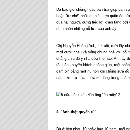
Đã bao giờ chồng hoặc bạn trai giúp bạn sử
hoặc "tự chế" những chiếc kẹp quần áo hữu
của hai người, đừng tiếc lời khen tặng bởi
nhìn nhận những nỗ lực của anh ấy.
Chị Nguyễn Hoàng Anh, 29 tuổi, mới lấy ch
mới cưới nhau và sống chung nhà với bố m
chẳng chịu để ý nhà cửa thế nào. Anh ấy th
tôi luôn khuyến khích chồng giúp, một phần
cảm ơn bằng một nụ hôn khi chồng sửa đồ d
nấu cơm, tự sửa chữa đồ dùng trong nhà mà
4. "Anh thật quyến rũ"
Dù ở bên nhau 10 ngày hay 10 năm, mỗi ngư