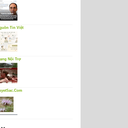
guồn Tin Việt
ạng Nội Trợ
uyetSac.Com