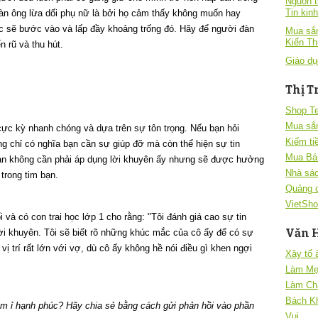
Nguồn t
Tin kin
đàn ông lừa dối phụ nữ là bởi họ cảm thấy không muốn hay
c sẽ bước vào và lấp đầy khoảng trống đó. Hãy để người đàn
Mua sắm
Kiến T
n rũ và thu hút.
Giáo dụ
Thị T
Shop T
Mua sắ
cực kỳ nhanh chóng và dựa trên sự tôn trọng. Nếu bạn hỏi
Kiếm ti
ng chỉ có nghĩa bạn cần sự giúp đỡ mà còn thể hiện sự tin
Mua Bá
ạn không cần phải áp dụng lời khuyên ấy nhưng sẽ được hưởng
Nhà sác
 trong tim bạn.
Quảng 
VietSho
và có con trai học lớp 1 cho rằng: "Tôi đánh giá cao sự tin
Văn 
lời khuyên. Tôi sẽ biết rõ những khúc mắc của cô ấy để có sự
ị trí rất lớn với vợ, dù cô ấy không hề nói điều gì khen ngợi
Xây tổ
Làm Mẹ
Làm Ch
Bách K
âm ỉ hạnh phúc? Hãy chia sẻ bằng cách gửi phản hồi vào phần
Vui