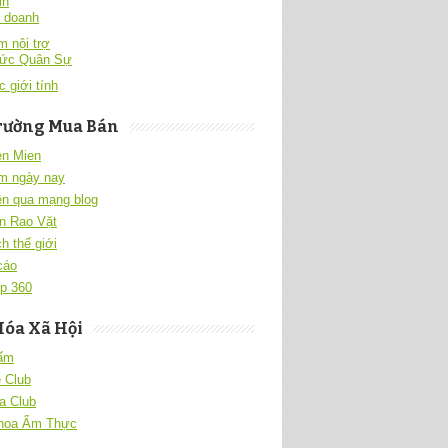
in
h doanh
 nội trợ
hức Quân Sự
c giới tính
rường Mua Bán
en Mien
m ngày nay
ền qua mạng blog
n Rao Vặt
h thế giới
cáo
p 360
Hóa Xã Hội
 ấm
 Club
a Club
hoa Ẩm Thực