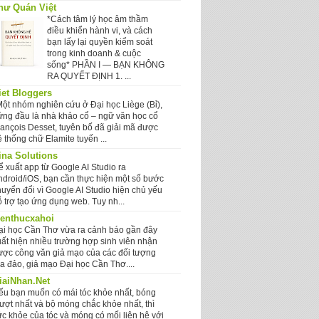
hư Quán Việt
*Cách tâm lý học âm thầm
điều khiển hành vi, và cách
bạn lấy lại quyền kiểm soát
trong kinh doanh & cuộc
sống* PHẦN I — BẠN KHÔNG
RA QUYẾT ĐỊNH 1. ...
iet Bloggers
Một nhóm nghiên cứu ở Đại học Liège (Bỉ),
ứng đầu là nhà khảo cổ – ngữ văn học cổ
rançois Desset, tuyên bố đã giải mã được
 thống chữ Elamite tuyến ...
ina Solutions
ể xuất app từ Google AI Studio ra
ndroid/iOS, bạn cần thực hiện một số bước
huyển đổi vì Google AI Studio hiện chủ yếu
 trợ tạo ứng dụng web. Tuy nh...
ienthucxahoi
ại học Cần Thơ vừa ra cảnh báo gần đây
uất hiện nhiều trường hợp sinh viên nhận
ược công văn giả mạo của các đối tượng
ừa đảo, giả mạo Đại học Cần Thơ....
iaiNhan.Net
ếu bạn muốn có mái tóc khỏe nhất, bóng
ượt nhất và bộ móng chắc khỏe nhất, thì
ức khỏe của tóc và móng có mối liên hệ với