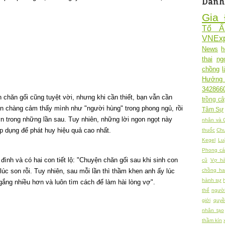
Danh
Gia 
Tổ 
VNExp
News
h
thai
ng
chồng
Hưởng
342866
n chăn gối cũng tuyệt vời, nhưng khi cần thiết, bạn vẫn cần
trồng câ
ến chàng cảm thấy mình như "người hùng" trong phong ngủ, rồi
Tâm Sự
 trong những lần sau. Tuy nhiên, những lời ngon ngọt này
nhân và 
p dụng để phát huy hiệu quả cao nhất.
thuốc
Chu
Kegel
Lu
Phong cá
đình và có hai con tiết lộ: "Chuyện chăn gối sau khi sinh con
cũ
Vợ h
c son rỗi. Tuy nhiên, sau mỗi lần thì thầm khen anh ấy lúc
chồng h
hành sự
ắng nhiều hơn và luôn tìm cách để làm hài lòng vợ".
thể
người
giới
quy
nhân tạo
thầm kín