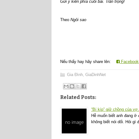
Gửi ý kiến phía cuối bài. Trân trọng!
Theo
Ngôi sao
Nếu thấy hay hãy share lên:
Facebook
Gia Đình
,
GiaDinhNet
Related Posts:
“Bí kíp” giữ chồng của v
Hễ muốn biết anh đang ở đ
không biết nói dối. Hỏi g