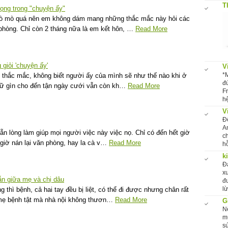
T
ọng trong "chuyện ấy"
 tò mò quá nên em không dám mang những thắc mắc này hỏi các
phòng. Chỉ còn 2 tháng nữa là em kết hôn, …
Read More
 giỏi 'chuyện ấy'
V
*
n thắc mắc, không biết người ấy của mình sẽ như thế nào khi ở
đ
iữ gìn cho đến tận ngày cưới vẫn còn kh…
Read More
F
hệ
V
Đ
A
ẵn lòng làm giúp mọi người việc này việc nọ. Chỉ có đến hết giờ
c
 giờ nán lại văn phòng, hay la cà v…
Read More
hỗ
k
Đ
x
ẫn giữa mẹ và chị dâu
đ
l
thì bệnh, cả hai tay đều bị liệt, có thể đi được nhưng chân rất
o mẹ bệnh tật mà nhà nội không thươn…
Read More
G
N
m
s