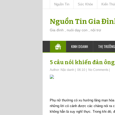
Nguồn Tin
Sức Khỏe
Kiến Th
Nguồn Tin Gia Đì
Gia đình , nuôi dạy con , nội trợ
KINH DOANH
THỊ TRƯỜNG
5 câu nói khiến đàn ông
Author:
Nặc danh
|
06:10
|
No Comments
|
Phụ nữ thường có xu hướng lãng mạn hóa 
những lời có cánh được các chàng nói ra c
không hẳn là suy nghĩ thực. Trong khi đó,