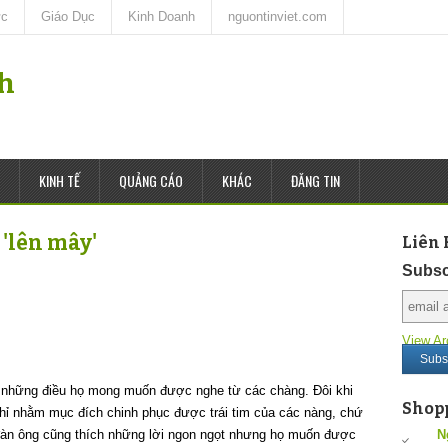
ức
Giáo Dục
Kinh Doanh
nguontinviet.com
nh
KINH TẾ
QUẢNG CÁO
KHÁC
ĐĂNG TIN
 'lên mây'
Liên 
Subsc
View Ar
những điều họ mong muốn được nghe từ các chàng. Đôi khi
Shop
hỉ nhằm mục đích chinh phục được trái tim của các nàng, chứ
 đàn ông cũng thích những lời ngon ngọt nhưng họ muốn được
N