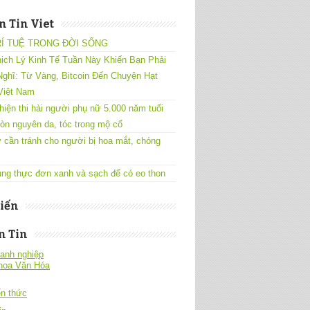
 Tin Viet
RÍ TUỆ TRONG ĐỜI SỐNG
ịch Lý Kinh Tế Tuần Này Khiến Bạn Phải
ghĩ: Từ Vàng, Bitcoin Đến Chuyện Hạt
Việt Nam
hiện thi hài người phụ nữ 5.000 năm tuổi
òn nguyên da, tóc trong mộ cổ
 cần tránh cho người bị hoa mắt, chóng
ng thực đơn xanh và sạch để có eo thon
iến
n Tin
anh nghiệp
hoa Văn Hóa
́n thức