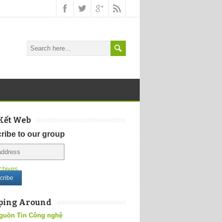
Kết Web
ribe to our group
chives
ping Around
guồn Tin Công nghệ