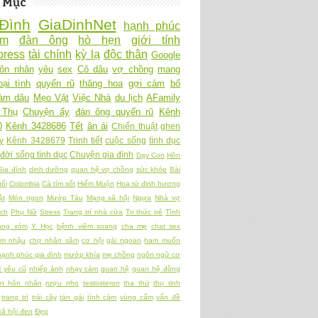
 Mục
Đình
GiaDinhNet
hạnh phúc
Ấm
đàn ông
hò hẹn
giới tính
ress
tài chính
kỳ lạ
độc thân
Google
ôn nhân
yêu
sex
Cô dâu
vợ chồng
mang
oại tình
quyến rũ
thăng hoa
gợi cảm
bố
làm dâu
Mẹo Vặt
Việc Nhà
du lịch
AFamily
 Thụ
Chuyện ấy
đàn ông quyến rũ
Kênh
0
Kênh 3428686
Tết
ân ái
Chiến thuật
ghen
y
Kênh 3428679
Trinh tiết
cuộc sống
tình dục
đời sống tình dục
Chuyện gia đình
Dạy Con
Hôn
Gia đình
dinh dưỡng
quan hệ vợ chồng
sức khỏe
Bài
ối
Colombia
Cà tím sốt
Hiếm Muộn
Hoa tử đinh hương
ật
Món ngon
Mướp Tàu
Mạng xã hội
Ngựa
Nhà vợ
ch
Phụ Nữ
Stress
Trang trí nhà cửa
Tri thức trẻ
Tình
àng xóm
Y Học
bệnh viêm xoang
cha mẹ
chat sex
am nhậu
chợ nhân sâm
cơ hội
gái ngoan
ham muốn
hạnh phúc gia đình
mướp khía
mẹ chồng
ngôn ngữ cơ
 yêu cũ
nhiếp ảnh
nhạy cảm
quan hệ
quan hệ đồng
ền hôn nhân
rượu nho
testosteron
tha thứ
thụ tinh
trang trí
trái cây
tán gái
tình cảm
vùng cấm
vấn đề
xã hội đen
Đẹp