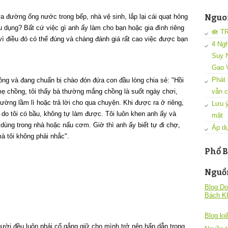
a đường ống nước trong bếp, nhà vệ sinh, lắp lại cái quạt hỏng
Nguon
 dụng? Bất cứ việc gì anh ấy làm cho bạn hoặc gia đình riêng
🪷 T
 vì điều đó có thể đúng và chàng đánh giá rất cao việc được bạn
4 Ngh
Suy N
Gạo 
Phát 
ồng và đang chuẩn bị chào đón đứa con đầu lòng chia sẻ: "Hồi
ẹ chồng, tôi thấy bà thường mắng chồng là suốt ngày chơi,
vẫn c
ường lầm lì hoặc trả lời cho qua chuyện. Khi được ra ở riêng,
Lưu ý
 do tôi có bầu, không tự làm được. Tôi luôn khen anh ấy và
mặt
ùng trong nhà hoặc nấu cơm. Giờ thì anh ấy biết tự đi chợ,
Áp dụ
 tôi không phải nhắc".
Phổ B
Nguồ
Blog Do
Bách K
Blog kiê
ời đều luôn phải cố gắng giữ cho mình trở nên hấp dẫn trong