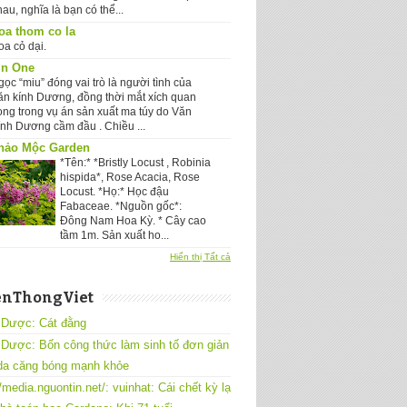
au, nghĩa là bạn có thể...
oa thom co la
oa cỏ dại.
in One
ọc “miu” đóng vai trò là người tình của
ăn kính Dương, đồng thời mắt xích quan
rọng trong vụ án sản xuất ma túy do Văn
ính Dương cầm đầu . Chiều ...
hảo Mộc Garden
*Tên:* *Bristly Locust , Robinia
hispida*, Rose Acacia, Rose
Locust. *Họ:* Học đậu
Fabaceae. *Nguồn gốc*:
Đông Nam Hoa Kỳ. * Cây cao
tầm 1m. Sản xuất ho...
Hiển thị Tất cả
enThongViet
 Dược: Cát đằng
Dược: Bốn công thức làm sinh tố đơn giản
 da căng bóng mạnh khỏe
//media.nguontin.net/: vuinhat: Cái chết kỳ lạ