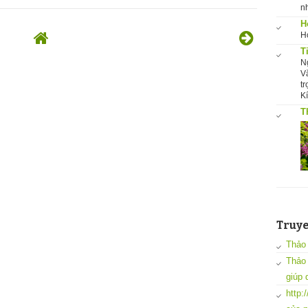
nh
H
H
T
Ng
V
t
K
T
Truy
Thảo
Thảo 
giúp
http: