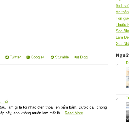
Sinh vi
An toàn 
Tôn giá
Thuốc 
Sao Blo
Làm Đẹ
Giai Nh
Nguồn
Twitter
Google+
Stumble
Digg
D
T
ợ… hổ
âu, làm gì là tôi nhấc điện thoại lên bấm bấm. Được cái, chồng
ì đáp nấy, anh không muốn làm mất lò…
Read More