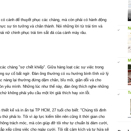
 có cánh để thuyết phục các chàng, mà còn phải có hành động
hực sự tin tưởng và chân thành. Nói những lời từ trái tim và
N
phái nữ chinh phục trái tim sắt đá của cánh mày râu.
M
các chàng "sợ chết khiếp". Giữa hàng loạt các sự việc trong
ững sự cố bất ngờ. Đàn ông thường có xu hướng bình tĩnh xử lý
ác nàng lại thường đứng dậm chân, bĩu môi, giận dỗi và cho
còn yêu mình. Những lúc như thế này, đàn ông thích nghe những
T
chứ không phải yêu cầu một lời giải thích hay xin lỗi.
hiết kế và in ấn tại TP HCM, 27 tuổi cho biết: "Chúng tôi định
hứ phải lo. Tôi vì áp lực kiếm tiền nên cũng ít thời gian cho
hông trách móc, mà còn giúp đỡ tôi như tự chuẩn bị đám cưới,
sắp xếp công việc cho ngày cưới. Tôi rất cảm kích và tự hứa sẽ