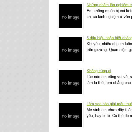
Những nhầm lẫn nghiêm tr
Em không muốn bị coi là
chị có kinh nghiệm ở văn 
5 dấu hiệu nhận biết chàng
Khi yêu, nhiều chị em luô
trên giường. Quan niệm g
Không cùng ai
Lúc nào em cũng vui vẻ, s
làm là thôi, em chẳng bao
Làm sao hóa giải mâu thu
Mẹ sinh em chưa đầy tháng 
yếu, hay bị té. Có thể d