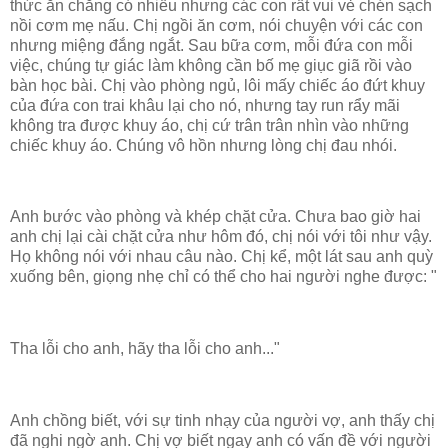
thức ăn chẳng có nhiều nhưng các con rất vui vẻ chén sạch
nồi cơm mẹ nấu. Chị ngồi ăn cơm, nói chuyện với các con
nhưng miệng đắng ngắt. Sau bữa cơm, mỗi đứa con mỗi
việc, chúng tự giác làm không cần bố mẹ giục giã rồi vào
bàn học bài. Chị vào phòng ngủ, lôi mấy chiếc áo đứt khuy
của đứa con trai khâu lại cho nó, nhưng tay run rẩy mãi
không tra được khuy áo, chị cứ trân trân nhìn vào những
chiếc khuy áo. Chúng vô hồn nhưng lòng chị đau nhói.
Anh bước vào phòng và khép chặt cửa. Chưa bao giờ hai
anh chị lại cài chặt cửa như hôm đó, chị nói với tôi như vậy.
Họ không nói với nhau câu nào. Chị kể, một lát sau anh quỳ
xuống bên, giọng nhẹ chỉ có thể cho hai người nghe được: "
Tha lỗi cho anh, hãy tha lỗi cho anh..."
Anh chồng biết, với sự tinh nhạy của người vợ, anh thấy chị
đã nghi ngờ anh. Chị vợ biết ngay anh có vấn đề với người