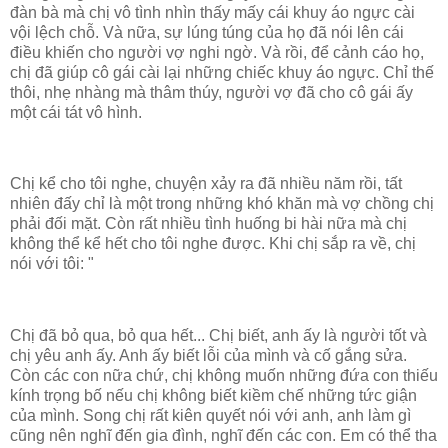
đàn bà mà chị vô tình nhìn thấy mấy cái khuy áo ngực cài
vội lệch chỗ. Và nữa, sự lúng túng của họ đã nói lên cái
điều khiến cho người vợ nghi ngờ. Và rồi, để cảnh cáo họ,
chị đã giúp cô gái cài lại những chiếc khuy áo ngực. Chỉ thế
thôi, nhẹ nhàng mà thâm thúy, người vợ đã cho cô gái ấy
một cái tát vô hình.
Chị kể cho tôi nghe, chuyện xảy ra đã nhiều năm rồi, tất
nhiên đấy chỉ là một trong những khó khăn mà vợ chồng chị
phải đối mặt. Còn rất nhiều tình huống bi hài nữa mà chị
không thể kể hết cho tôi nghe được. Khi chị sắp ra về, chị
nói với tôi: "
Chị đã bỏ qua, bỏ qua hết... Chị biết, anh ấy là người tốt và
chị yêu anh ấy. Anh ấy biết lỗi của mình và cố gắng sửa.
Còn các con nữa chứ, chị không muốn những đứa con thiếu
kính trọng bố nếu chị không biết kiềm chế những tức giận
của mình. Song chị rất kiên quyết nói với anh, anh làm gì
cũng nên nghĩ đến gia đình, nghĩ đến các con. Em có thể
tha