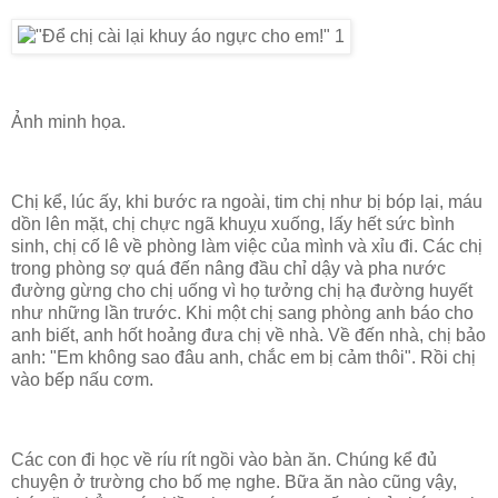
Ảnh minh họa.
Chị kể, lúc ấy, khi bước ra ngoài, tim chị như bị bóp lại, máu
dồn lên mặt, chị chực ngã khuỵu xuống, lấy hết sức bình
sinh, chị cố lê về phòng làm việc của mình và xỉu đi. Các chị
trong phòng sợ quá đến nâng đầu chỉ dậy và pha nước
đường gừng cho chị uống vì họ tưởng chị hạ đường huyết
như những lần trước. Khi một chị sang phòng anh báo cho
anh biết, anh hốt hoảng đưa chị về nhà. Về đến nhà, chị bảo
anh: "Em không sao đâu anh, chắc em bị cảm thôi". Rồi chị
vào bếp nấu cơm.
Các con đi học về ríu rít ngồi vào bàn ăn. Chúng kể đủ
chuyện ở trường cho bố mẹ nghe. Bữa ăn nào cũng vậy,