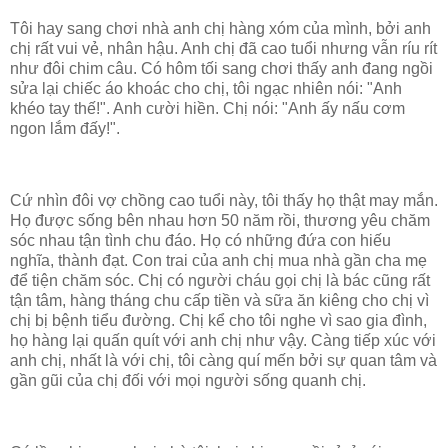
Tôi hay sang chơi nhà anh chị hàng xóm của mình, bởi anh
chị rất vui vẻ, nhân hậu. Anh chị đã cao tuổi nhưng vẫn ríu rít
như đôi chim câu. Có hôm tối sang chơi thấy anh đang ngồi
sửa lại chiếc áo khoác cho chị, tôi ngạc nhiên nói: "Anh
khéo tay thế!". Anh cười hiền. Chị nói: "Anh ấy nấu cơm
ngon lắm đấy!".
Cứ nhìn đôi vợ chồng cao tuổi này, tôi thấy họ thật may mắn.
Họ được sống bên nhau hơn 50 năm rồi, thương yêu chăm
sóc nhau tận tình chu đáo. Họ có những đứa con hiếu
nghĩa, thành đạt. Con trai của anh chị mua nhà gần cha mẹ
để tiện chăm sóc. Chị có người cháu gọi chị là bác cũng rất
tận tâm, hàng tháng chu cấp tiền và sữa ăn kiêng cho chị vì
chị bị bệnh tiểu đường. Chị kể cho tôi nghe vì sao gia đình,
họ hàng lại quấn quít với anh chị như vậy. Càng tiếp xúc với
anh chị, nhất là với chị, tôi càng quí mến bởi sự quan tâm và
gần gũi của chị đối với mọi người sống quanh chị.