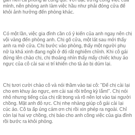
mình, nên phòng anh làm việc hầu như phải đóng cửa để
khỏi ảnh hưởng đến phòng khác.
Có một lần, việc gia đình cần có ý kiến của anh ngay nên chị
vội vàng đến phòng anh. Chị gõ cửa, một lát sau mới thấy
anh ra mở cửa. Chị bước vào phòng, thấy một người phụ
nữ lạ khá xinh đang ngồi ở đó rất nghiêm chỉnh. Khi cô gái
đứng lên chào chị, chị thoáng nhìn thấy mấy chiếc khuy áo
ngực của cô cài sai vị trí khiến cho tà áo bị dúm lại.
Chị tươi cười chào cô và nói thầm vào tai cô: "Để chị cài lại
cho em khuy áo ngực, em cài sai rồi trông kỳ lắm!". Chị nói
nhỏ nhưng tiếng của chị rất trong và rõ nên lọt vào tai người
chồng. Mặt anh đỏ rực. Chị nhẹ nhàng giúp cô gái cài lại
cúc áo. Cô ta ấp úng cám ơn chị rồi xin phép ra ngoài. Chỉ
còn lại hai vợ chồng, chị báo cho anh công việc của gia đình
rồi bước ra khỏi phòng.