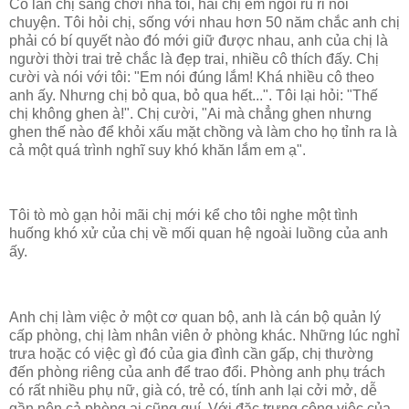
Có lần chị sang chơi nhà tôi, hai chị em ngồi rủ rỉ nói
chuyện. Tôi hỏi chị, sống với nhau hơn 50 năm chắc anh chị
phải có bí quyết nào đó mới giữ được nhau, anh của chị là
người thời trai trẻ chắc là đẹp trai, nhiều cô thích đấy. Chị
cười và nói với tôi: "Em nói đúng lắm! Khá nhiều cô theo
anh ấy. Nhưng chị bỏ qua, bỏ qua hết...". Tôi lại hỏi: "Thế
chị không ghen à!". Chị cười, "Ai mà chẳng ghen nhưng
ghen thế nào để khỏi xấu mặt chồng và làm cho họ tỉnh ra là
cả một quá trình nghĩ suy khó khăn lắm em ạ".
Tôi tò mò gạn hỏi mãi chị mới kể cho tôi nghe một tình
huống khó xử của chị về mối quan hệ
ngoài luồng của anh
ấy.
Anh chị làm việc ở một cơ quan bộ, anh là cán bộ quản lý
cấp phòng, chị làm nhân viên ở phòng khác. Những lúc nghỉ
trưa hoặc có việc gì đó của gia đình cần gấp, chị thường
đến phòng riêng của anh để trao đổi. Phòng anh phụ trách
có rất nhiều phụ nữ, già có, trẻ có, tính anh lại cởi mở, dễ
gần nên cả phòng ai cũng quí. Với đặc trưng công việc của