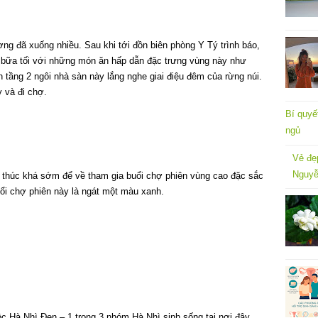
ơng đã xuống nhiều. Sau khi tới đồn biên phòng Y Tý trình báo,
p bữa tối với những món ăn hấp dẫn đặc trưng vùng này như
 tầng 2 ngôi nhà sàn này lắng nghe giai điệu đêm của rừng núi.
 và đi chợ.
Bí quyế
ngủ
Vẻ đẹ
Nguyễ
 thúc khá sớm để về tham gia buổi chợ phiên vùng cao đặc sắc
uổi chợ phiên này là ngát một màu xanh.
c Hà Nhì Đen – 1 trong 3 nhóm Hà Nhì sinh sống tại nơi đây.