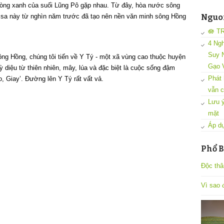
òng xanh của suối Lũng Pô gặp nhau. Từ đây, hòa nước sông
sa này từ nghìn năm trước đã tạo nên nền văn minh sông Hồng
Nguon
🪷 T
4 Ngh
Suy N
ông Hồng, chúng tôi tiến về Y Tý - một xã vùng cao thuộc huyện
Gạo 
diệu từ thiên nhiên, mây, lúa và đặc biệt là cuộc sống đậm
Phát 
, Giay’. Đường lên Y Tý rất vất vả.
vẫn c
Lưu ý
mặt
Áp dụ
Phổ B
Độc thâ
Vì sao đ