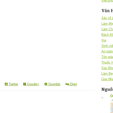
VietSho
Văn 
Xây tổ
Làm Mẹ
Làm Ch
Bách K
Vui
Sinh vi
An toàn 
Tôn giá
Thuốc 
Sao Blo
Làm Đẹ
Giai Nh
Twitter
Google+
Stumble
Digg
Nguồn
D