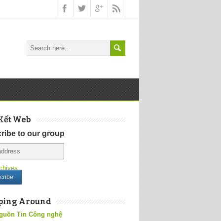
Kết Web
ribe to our group
chives
ping Around
guồn Tin Công nghệ