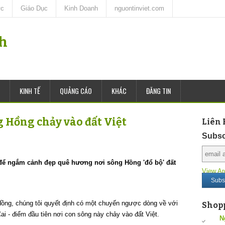
ức
Giáo Dục
Kinh Doanh
nguontinviet.com
nh
KINH TẾ
QUẢNG CÁO
KHÁC
ĐĂNG TIN
 Hồng chảy vào đất Việt
Liên 
Subsc
để ngắm cảnh đẹp quê hương nơi sông Hồng 'đổ bộ' đất
View Ar
Hồng, chúng tôi quyết định có một chuyến ngược dòng về với
Shop
i - điểm đầu tiên nơi con sông này chảy vào đất Việt.
N