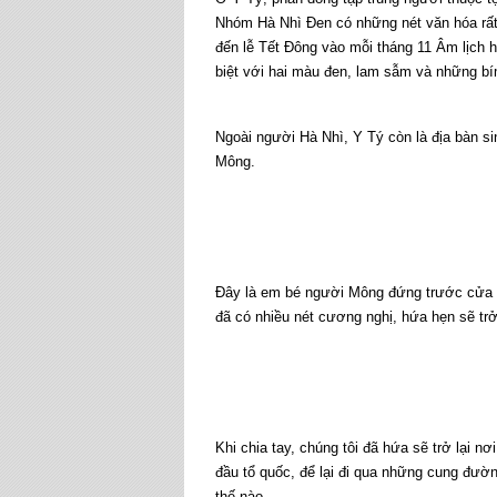
Nhóm Hà Nhì Đen có những nét văn hóa rất 
đến lễ Tết Đông vào mỗi tháng 11 Âm lịch
biệt với hai màu đen, lam sẫm và những bím
Ngoài người Hà Nhì, Y Tý còn là địa bàn s
Mông.
Đây là em bé người Mông đứng trước cửa 
đã có nhiều nét cương nghị, hứa hẹn sẽ tr
Khi chia tay, chúng tôi đã hứa sẽ trở lại 
đầu tổ quốc, để lại đi qua những cung đườ
thế nào.