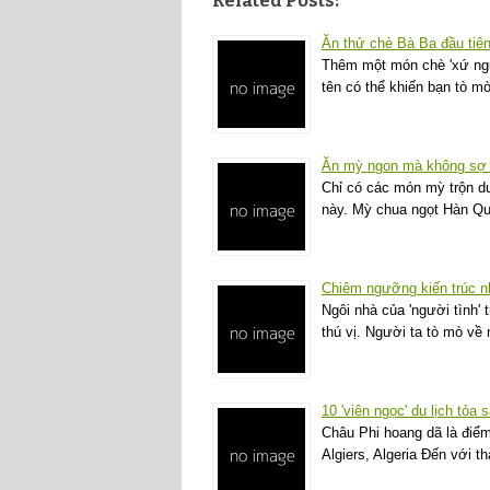
Related Posts:
Ăn thử chè Bà Ba đầu tiê
Thêm một món chè 'xứ ngư
tên có thể khiến bạn tò 
Ăn mỳ ngon mà không sợ 
Chỉ có các món mỳ trộn d
này. Mỳ chua ngọt Hàn Q
Chiêm ngưỡng kiến trúc 
Ngôi nhà của 'người tình' 
thú vị. Người ta tò mò v
10 'viên ngọc' du lịch tỏa 
Châu Phi hoang dã là điể
Algiers, Algeria Đến với 