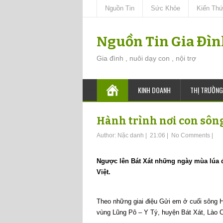
Nguồn Tin
Sức Khỏe
Kiến Th
Nguồn Tin Gia Đì
Gia đình , nuôi dạy con , nội trợ
KINH DOANH
THỊ TRƯỜNG
Hành trình nơi con sông
Author:
Nặc danh
|
21:06
|
No Comments
|
Ngược lên Bát Xát những ngày mùa lúa 
Việt.
Theo những giai điệu Gửi em ở cuối sông 
vùng Lũng Pô – Y Tý, huyện Bát Xát, Lào Ca