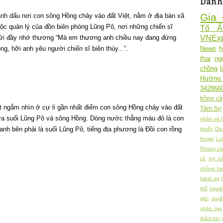
Danh
Gia 
đánh dấu nơi con sông Hồng chảy vào đất Việt, nằm ở địa bàn xã
ộc quản lý của đồn biên phòng Lũng Pô, nơi những chiến sĩ
Tổ 
gửi đầy nhớ thương “Mà em thương anh chiều nay đang đứng
VNExp
ng, hỡi anh yêu người chiến sĩ biên thùy...”.
News
h
thai
ng
chồng
Hưởng
342866
trồng câ
ắt ngắm nhìn ở cự li gần nhất điểm con sông Hồng chảy vào đất
Tâm Sự
ữa suối Lũng Pô và sông Hồng. Dòng nước thẳng màu đỏ là con
nhân và 
nh bên phải là suối Lũng Pô, tiếng địa phương là Đồi con rồng
thuốc
Chu
Kegel
Lu
Phong cá
cũ
Vợ h
chồng h
hành sự
thể
người
giới
quy
nhân tạo
thầm kín