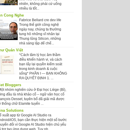
nhiên, không phải cứ uống
nhiều là tốt...
in Cong Nghe
Fabrice Bellard cre dev life
Trong thế giới công nghệ
ngày nay, chúng ta thường
tung hô những vĩ nhân tại
Thung lũng Silicon, những
nhà sáng lập đế chế...
hư Quán Việt
*Cách tâm lý học âm thầm
điều khiển hành vi, và cách
bạn lấy lại quyền kiểm soát
trong kinh doanh & cuộc
sống* PHẦN I — BẠN KHÔNG
RA QUYẾT ĐỊNH 1. ...
iet Bloggers
Một nhóm nghiên cứu ở Đại học Liège (Bỉ),
ứng đầu là nhà khảo cổ – ngữ văn học cổ
rançois Desset, tuyên bố đã giải mã được
 thống chữ Elamite tuyến ...
ina Solutions
ể xuất app từ Google AI Studio ra
ndroid/iOS, bạn cần thực hiện một số bước
huyển đổi vì Google AI Studio hiện chủ yếu
 trợ tạo ứng dụng web. Tuy nh...