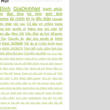
 Mục
Đình
GiaDinhNet
hạnh phúc
Ấm
đàn ông
hò hẹn
giới tính
ress
tài chính
kỳ lạ
độc thân
Google
ôn nhân
yêu
sex
Cô dâu
vợ chồng
mang
oại tình
quyến rũ
thăng hoa
gợi cảm
bố
làm dâu
Mẹo Vặt
Việc Nhà
du lịch
AFamily
 Thụ
Chuyện ấy
đàn ông quyến rũ
Kênh
0
Kênh 3428686
Tết
ân ái
Chiến thuật
ghen
y
Kênh 3428679
Trinh tiết
cuộc sống
tình dục
đời sống tình dục
Chuyện gia đình
Dạy Con
Hôn
Gia đình
dinh dưỡng
quan hệ vợ chồng
sức khỏe
Bài
ối
Colombia
Cà tím sốt
Hiếm Muộn
Hoa tử đinh hương
ật
Món ngon
Mướp Tàu
Mạng xã hội
Ngựa
Nhà vợ
ch
Phụ Nữ
Stress
Trang trí nhà cửa
Tri thức trẻ
Tình
àng xóm
Y Học
bệnh viêm xoang
cha mẹ
chat sex
am nhậu
chợ nhân sâm
cơ hội
gái ngoan
ham muốn
hạnh phúc gia đình
mướp khía
mẹ chồng
ngôn ngữ cơ
 yêu cũ
nhiếp ảnh
nhạy cảm
quan hệ
quan hệ đồng
ền hôn nhân
rượu nho
testosteron
tha thứ
thụ tinh
trang trí
trái cây
tán gái
tình cảm
vùng cấm
vấn đề
xã hội đen
Đẹp