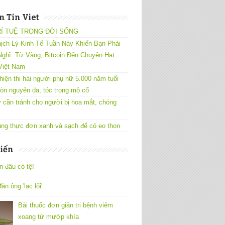
 Tin Viet
RÍ TUỆ TRONG ĐỜI SỐNG
ịch Lý Kinh Tế Tuần Này Khiến Bạn Phải
ghĩ: Từ Vàng, Bitcoin Đến Chuyện Hạt
Việt Nam
hiện thi hài người phụ nữ 5.000 năm tuổi
òn nguyên da, tóc trong mộ cổ
 cần tránh cho người bị hoa mắt, chóng
ng thực đơn xanh và sạch để có eo thon
iến
n đâu có tệ!
àn ông 'lạc lối'
Bài thuốc đơn giản trị bệnh viêm
xoang từ mướp khía