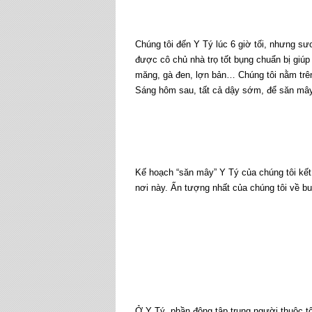
Chúng tôi đến Y Tý lúc 6 giờ tối, nhưng sư
được cô chủ nhà trọ tốt bụng chuẩn bị giú
măng, gà đen, lợn bản… Chúng tôi nằm trên
Sáng hôm sau, tất cả dậy sớm, để săn mây
Kế hoạch “săn mây” Y Tý của chúng tôi kết
nơi này. Ấn tượng nhất của chúng tôi về b
Ở Y Tý, phần đông tập trung người thuộc tộ