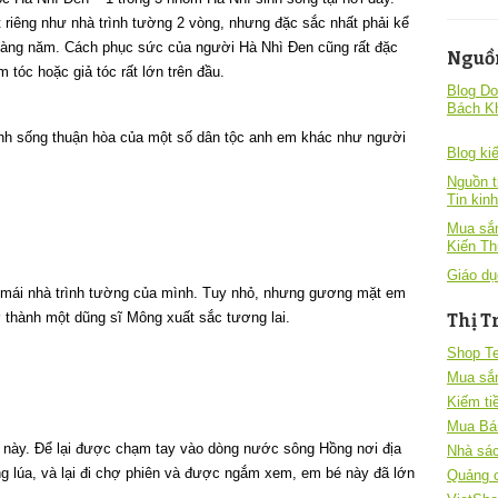
riêng như nhà trình tường 2 vòng, nhưng đặc sắc nhất phải kể
 hàng năm. Cách phục sức của người Hà Nhì Đen cũng rất đặc
Nguồ
 tóc hoặc giả tóc rất lớn trên đầu.
Blog Do
Bách K
inh sống thuận hòa của một số dân tộc anh em khác như người
Blog kiê
Nguồn t
Tin kin
Mua sắm
Kiến T
Giáo dụ
mái nhà trình tường của mình. Tuy nhỏ, nhưng gương mặt em
ở thành một dũng sĩ Mông xuất sắc tương lai.
Thị T
Shop T
Mua sắ
Kiếm ti
Mua Bá
nơi này. Để lại được chạm tay vào dòng nước sông Hồng nơi địa
Nhà sác
ng lúa, và lại đi chợ phiên và được ngắm xem, em bé này đã lớn
Quảng 