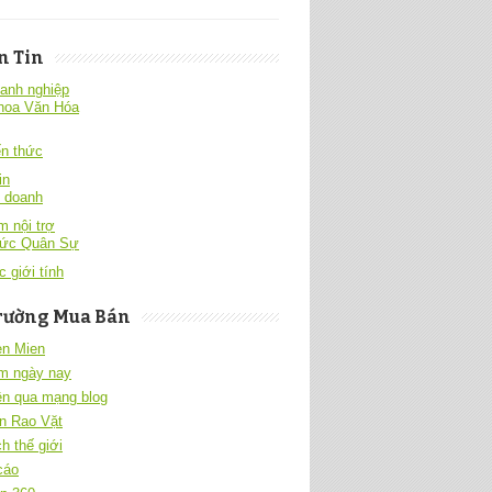
n Tin
anh nghiệp
hoa Văn Hóa
́n thức
in
h doanh
 nội trợ
hức Quân Sự
c giới tính
rường Mua Bán
en Mien
m ngày nay
ền qua mạng blog
n Rao Vặt
h thế giới
cáo