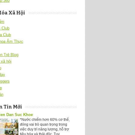
p 360
Hóa Xã Hội
 ấm
 Club
a Club
hoa Ẩm Thực
ên Trẻ Blog
xã hội
o
Hay
ggers
p
ân
 Tin Mới
ien Dan Suc Khoe
*Nước chiếm hơn 60% cơ thể,
đóng vai trò quan trọng trong
việc duy trì năng lượng, hỗ trợ
tiêu hóa và thải độc. Tuy