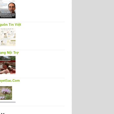
guồn Tin Việt
ạng Nội Trợ
uyetSac.Com