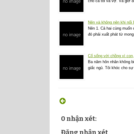
cho cả tôi và vợ. Và giờ
Nên và không nên khi nối l
Nên 1. Cả hai cùng muốn q
đó phải xuất phát từ mon
Cố sống với chồng vì con,
Ba năm hôn nhân không biế
giấc ngủ. Tôi khóc cho s
0 nhận xét:
Đăng nhận xét