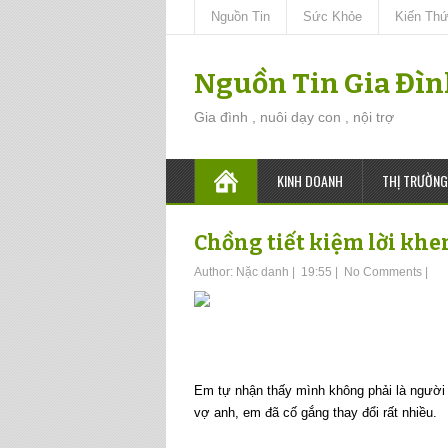
Nguồn Tin
Sức Khỏe
Kiến Th
Nguồn Tin Gia Đì
Gia đình , nuôi dạy con , nội trợ
KINH DOANH
THỊ TRƯỜNG
Chồng tiết kiệm lời khe
Author:
Nặc danh
|
19:55
|
No Comments
|
Em tự nhận thấy mình không phải là người p
vợ anh, em đã cố gắng thay đổi rất nhiều.