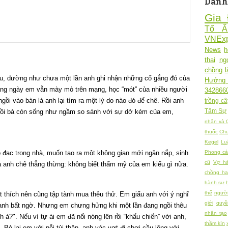
Danh
Gia 
Tổ 
VNExp
News
h
thai
ng
chồng
u, dường như chưa một lần anh ghi nhận những cố gắng đó của
Hưởng
àng ngày em vẫn mày mò trên mạng, học “mót” của nhiều người
342866
i vào bàn là anh lại tìm ra một lý do nào đó để chê. Rồi anh
trồng câ
Tâm Sự
ồi bà còn sống như ngầm so sánh với sự dở kém của em,
nhân và 
thuốc
Chu
Kegel
Lu
đồ đạc trong nhà, muốn tạo ra một không gian mới ngăn nắp, sinh
Phong cá
cũ
Vợ h
à anh chê thẳng thừng: không biết thẩm mỹ của em kiểu gì nữa.
chồng h
hành sự
thể
người
t thích nên cũng tập tành mua thêu thử. Em giấu anh với ý nghĩ
giới
quy
anh bất ngờ. Nhưng em chưng hửng khi một lần đang ngồi thêu
nhân tạo
 à?". Nếu vì tự ái em đã nổi nóng lên rồi “khẩu chiến” với anh,
thầm kín
ỏ lại em với nỗi tủi thân, anh vác vợt đi chơi cầu lông với