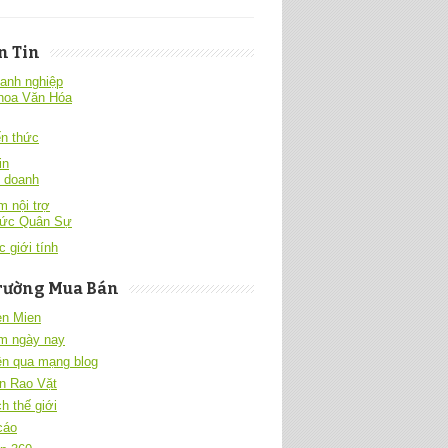
n Tin
anh nghiệp
hoa Văn Hóa
́n thức
in
h doanh
 nội trợ
hức Quân Sự
c giới tính
rường Mua Bán
en Mien
m ngày nay
ền qua mạng blog
n Rao Vặt
h thế giới
cáo