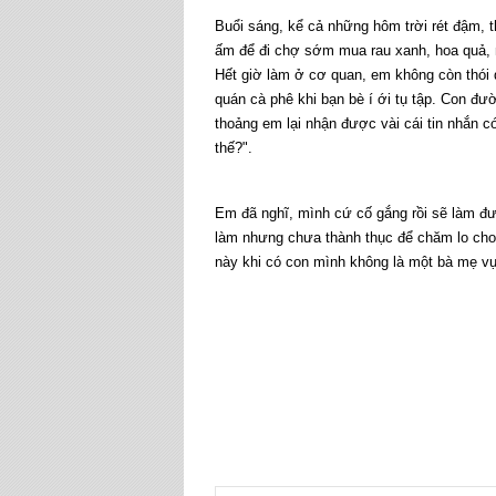
Buổi sáng, kể cả những hôm trời rét đậm, 
ấm để đi chợ sớm mua rau xanh, hoa quả, 
Hết giờ làm ở cơ quan, em không còn thói q
quán cà phê khi bạn bè í ới tụ tập. Con đ
thoảng em lại nhận được vài cái tin nhắn 
thế?".
Em đã nghĩ, mình cứ cố gắng rồi sẽ làm đ
làm nhưng chưa thành thục để chăm lo cho
này khi có con mình không là một bà mẹ vụ