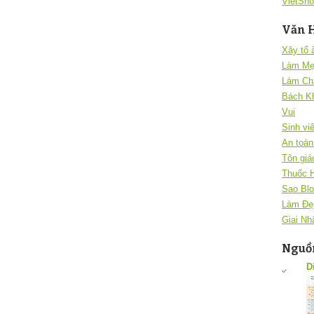
VietSho
Văn 
Xây tổ
Làm Mẹ
Làm Ch
Bách K
Vui
Sinh vi
An toàn 
Tôn giá
Thuốc 
Sao Blo
Làm Đẹ
Giai Nh
Nguồn
D