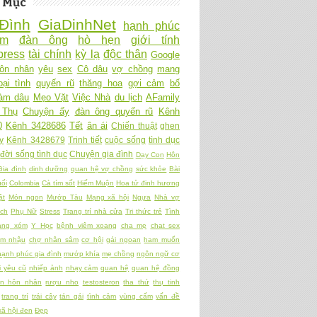
 Mục
Đình
GiaDinhNet
hạnh phúc
Ấm
đàn ông
hò hẹn
giới tính
ress
tài chính
kỳ lạ
độc thân
Google
ôn nhân
yêu
sex
Cô dâu
vợ chồng
mang
oại tình
quyến rũ
thăng hoa
gợi cảm
bố
làm dâu
Mẹo Vặt
Việc Nhà
du lịch
AFamily
 Thụ
Chuyện ấy
đàn ông quyến rũ
Kênh
0
Kênh 3428686
Tết
ân ái
Chiến thuật
ghen
y
Kênh 3428679
Trinh tiết
cuộc sống
tình dục
đời sống tình dục
Chuyện gia đình
Dạy Con
Hôn
Gia đình
dinh dưỡng
quan hệ vợ chồng
sức khỏe
Bài
ối
Colombia
Cà tím sốt
Hiếm Muộn
Hoa tử đinh hương
ật
Món ngon
Mướp Tàu
Mạng xã hội
Ngựa
Nhà vợ
ch
Phụ Nữ
Stress
Trang trí nhà cửa
Tri thức trẻ
Tình
àng xóm
Y Học
bệnh viêm xoang
cha mẹ
chat sex
am nhậu
chợ nhân sâm
cơ hội
gái ngoan
ham muốn
hạnh phúc gia đình
mướp khía
mẹ chồng
ngôn ngữ cơ
 yêu cũ
nhiếp ảnh
nhạy cảm
quan hệ
quan hệ đồng
ền hôn nhân
rượu nho
testosteron
tha thứ
thụ tinh
trang trí
trái cây
tán gái
tình cảm
vùng cấm
vấn đề
xã hội đen
Đẹp