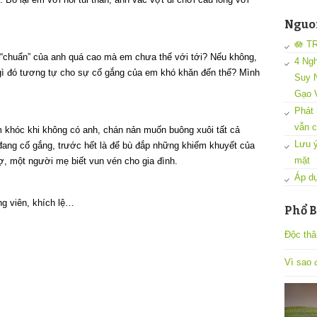
Nguon
🪷 T
c, “chuẩn” của anh quá cao mà em chưa thể với tới? Nếu không,
4 Ngh
 gì đó tương tự cho sự cố gắng của em khó khăn đến thế? Mình
Suy N
Gạo 
Phát 
vẫn c
 khóc khi không có anh, chán nản muốn buông xuôi tất cả
Lưu ý
đang cố gắng, trước hết là để bù đắp những khiếm khuyết của
mặt
ợ, một người mẹ biết vun vén cho gia đình.
Áp dụ
ng viên, khích lệ…
Phổ B
Độc thâ
Vì sao đ