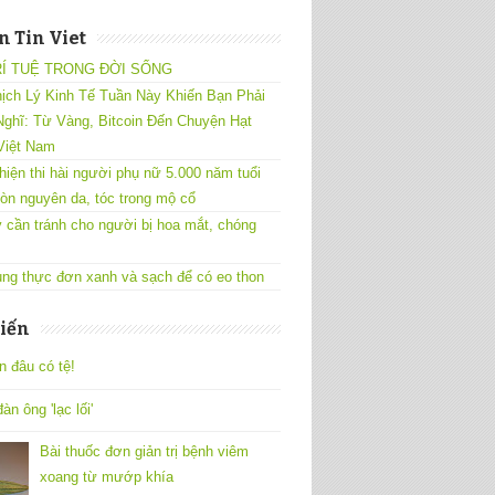
 Tin Viet
RÍ TUỆ TRONG ĐỜI SỐNG
ịch Lý Kinh Tế Tuần Này Khiến Bạn Phải
ghĩ: Từ Vàng, Bitcoin Đến Chuyện Hạt
Việt Nam
hiện thi hài người phụ nữ 5.000 năm tuổi
òn nguyên da, tóc trong mộ cổ
 cần tránh cho người bị hoa mắt, chóng
ng thực đơn xanh và sạch để có eo thon
iến
n đâu có tệ!
àn ông 'lạc lối'
Bài thuốc đơn giản trị bệnh viêm
xoang từ mướp khía