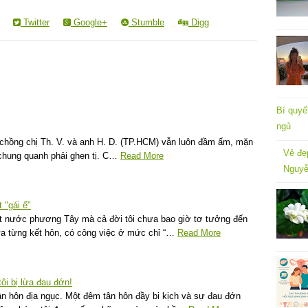
Twitter
Google+
Stumble
Digg
Bí quyế
ngủ
chồng chị Th. V. và anh H. D. (TP.HCM) vẫn luôn đầm ấm, mặn
Vẻ đẹ
chung quanh phải ghen tị. C…
Read More
Nguyễ
 "gái ế"
đất nước phương Tây mà cả đời tôi chưa bao giờ tơ tưởng đến
ưa từng kết hôn, có công việc ở mức chỉ “…
Read More
ôi bị lừa đau đớn!
n hôn địa ngục. Một đêm tân hôn đầy bi kịch và sự đau đớn