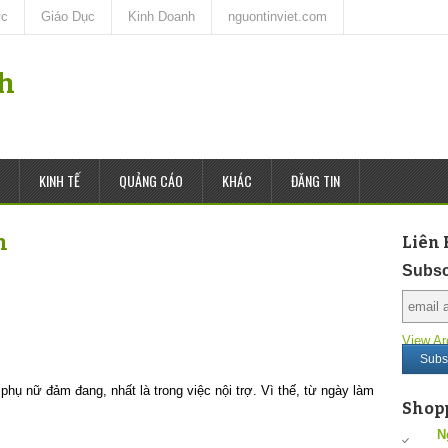
ức
Giáo Dục
Kinh Doanh
nguontinviet.com
nh
KINH TẾ
QUẢNG CÁO
KHÁC
ĐĂNG TIN
n
Liên 
Subsc
View Ar
hụ nữ đảm đang, nhất là trong việc nội trợ. Vì thế, từ ngày làm
Shop
N