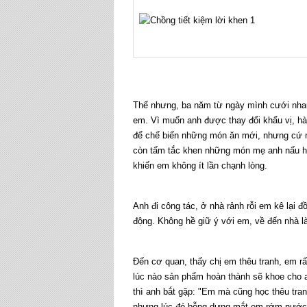
Thế nhưng, ba năm từ ngày mình cưới nha
em. Vì muốn anh được thay đổi khẩu vị, h
để chế biến những món ăn mới, nhưng cứ ngồ
còn tấm tắc khen những món mẹ anh nấu h
khiến em không ít lần chạnh lòng.
Anh đi công tác, ở nhà rảnh rỗi em kê lại 
động. Không hề giữ ý với em, về đến nhà l
Đến cơ quan, thấy chị em thêu tranh, em rấ
lúc nào sản phẩm hoàn thành sẽ khoe cho 
thì anh bắt gặp: "Em mà cũng học thêu tranh
nhưng lúc đó bỗng dưng mắt em rớm nước. B