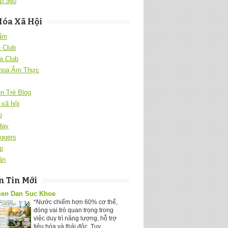
p 360
Hóa Xã Hội
 ấm
 Club
a Club
hoa Ẩm Thực
ên Trẻ Blog
xã hội
o
Hay
ggers
p
ân
 Tin Mới
ien Dan Suc Khoe
*Nước chiếm hơn 60% cơ thể,
đóng vai trò quan trọng trong
việc duy trì năng lượng, hỗ trợ
tiêu hóa và thải độc. Tuy