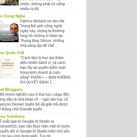
nhiên, không phải cứ uống
nhiều là tốt...
in Cong Nghe
Fabrice Bellard cre dev life
Trong thế giới công nghệ
ngày nay, chúng ta thường
tung hô những vĩ nhân tại
Thung lũng Silicon, những
nhà sáng lập đế chế...
hư Quán Việt
*Cách tâm lý học âm thầm
điều khiển hành vi, và cách
bạn lấy lại quyền kiểm soát
trong kinh doanh & cuộc
sống* PHẦN I — BẠN KHÔNG
RA QUYẾT ĐỊNH 1. ...
iet Bloggers
Một nhóm nghiên cứu ở Đại học Liège (Bỉ),
ứng đầu là nhà khảo cổ – ngữ văn học cổ
rançois Desset, tuyên bố đã giải mã được
 thống chữ Elamite tuyến ...
ina Solutions
ể xuất app từ Google AI Studio ra
ndroid/iOS, bạn cần thực hiện một số bước
huyển đổi vì Google AI Studio hiện chủ yếu
 trợ tạo ứng dụng web. Tuy nh...