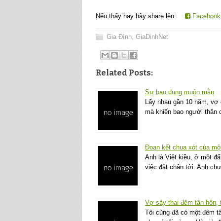
Nếu thấy hay hãy share lên:
Facebook
Gia Đình
,
GiaDinhNet
Related Posts:
Sự bao dung muộn mằn
Lấy nhau gần 10 năm, vợ 
mà khiến bao người thân 
Đoạn kết chua xót của một
Anh là Việt kiều, ở một 
việc đặt chân tới. Anh ch
Vợ sảy thai đêm tân hôn, t
Tôi cũng đã có một đêm tâ