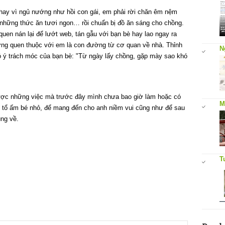
thay vì ngủ nướng như hồi con gái, em phải rời chăn êm nệm
những thức ăn tươi ngon… rồi chuẩn bị đồ ăn sáng cho chồng.
uen nán lại để lướt web, tán gẫu với bạn bè hay lao ngay ra
ường quen thuộc với em là con đường từ cơ quan về nhà. Thỉnh
N
có ý trách móc của bạn bè: "Từ ngày lấy chồng, gặp mày sao khó
ược những việc mà trước đây mình chưa bao giờ làm hoặc có
M
 tổ ấm bé nhỏ, để mang đến cho anh niềm vui cũng như để sau
ng về.
T