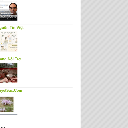
guồn Tin Việt
ạng Nội Trợ
uyetSac.Com