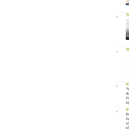
T
T
V
*
đ
F
hệ
V
Đ
A
c
hỗ