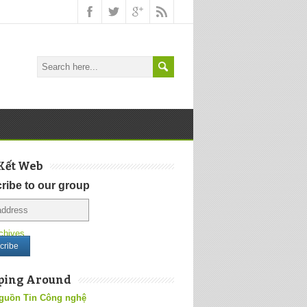
Kết Web
ribe to our group
chives
ping Around
guồn Tin Công nghệ