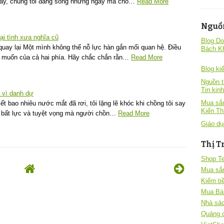
 đây, chúng tôi đang sống những ngày mà chồ…
Read More
Nguồ
ại tình xưa nghĩa cũ
Blog Do
uay lại Một mình không thể nỗ lực hàn gắn mối quan hệ. Điều
Bách K
g muốn của cả hai phía. Hãy chắc chắn rằn…
Read More
Blog kiê
Nguồn t
Tin kin
 vì danh dự
Mua sắm
t bao nhiêu nước mắt đã rơi, tôi lặng lẽ khóc khi chồng tôi say
Kiến T
ự bất lực và tuyệt vọng mà người chồn…
Read More
Giáo dụ
Thị T
Shop T
Mua sắ
Kiếm ti
Mua Bá
Nhà sác
Quảng 